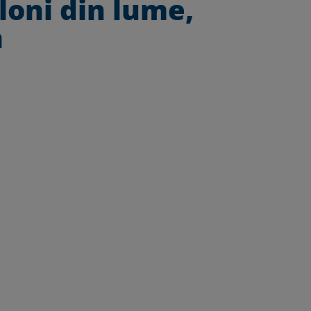
loni din lume,
a