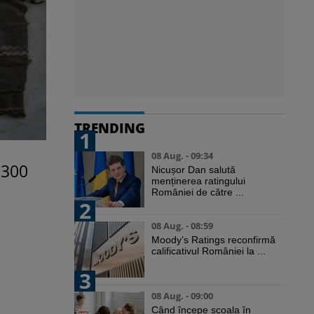
TRENDING
1
08 Aug. - 09:34
.300
Nicușor Dan salută
menținerea ratingului
României de către ...
2
08 Aug. - 08:59
Moody’s Ratings reconfirmă
calificativul României la ...
3
08 Aug. - 09:00
Când începe școala în