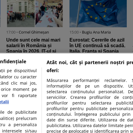
17:00 •
Cornel Ghimeșan
15:00 •
Bugiu ⁠Ana Maria
Unde sunt cele mai mari
Eurostat: Cererile de azil
salarii în România și
în UE continuă să scadă.
Spania în 2026. IT-ul și
Italia, Franța și Spania
medicina printre cele mai
rămân principalele ...
nfidențiale
Atât noi, cât și partenerii noștri p
...
oferi:
ii pe dispozitivul
datelor cu caracter
Măsurarea performanței reclamelor. S
când clic mai jos,
informațiilor de pe un dispozitiv. Util
în orice moment pe
selectarea conținutului personalizat. D
 vor fi raportate
serviciilor. Crearea profilurilor de conți
talii
profilurilor pentru selectarea publicit
profilurilor pentru publicitate personali
07:00 •
Daniela Oancea
ile de publicitate
conținutului. Înțelegerea publicului prin 
Moody’s Ratings
nalitice) prelucram
date din surse diferite. Utilizarea de da
reconfirmă calificativul
tru a personaliza
publicitatea. Utilizarea datelor limitate pen
României la Baa3 și
 interesele si/sau
precise de geolocație și identificarea prin s