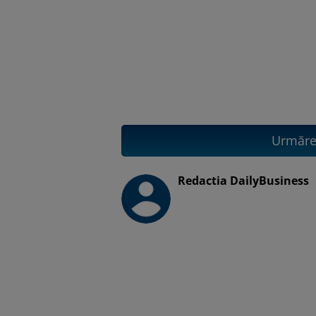
Urmăreș
Redactia DailyBusiness