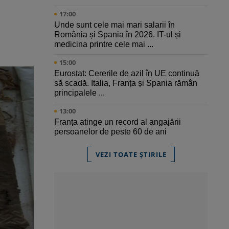
17:00
Unde sunt cele mai mari salarii în
România și Spania în 2026. IT-ul și
medicina printre cele mai ...
15:00
Eurostat: Cererile de azil în UE continuă
să scadă. Italia, Franța și Spania rămân
principalele ...
13:00
Franța atinge un record al angajării
persoanelor de peste 60 de ani
VEZI TOATE ȘTIRILE