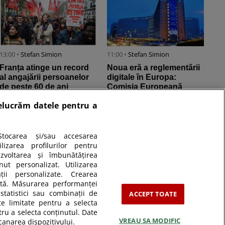
13:00 •
Stefan Simion
11:00 •
Stefan Simion
Franța atinge un record
Noua eră a reglementării
al angajării persoanelor
digitale în Europa:
de peste 60 de ani
Comisia Europeană
începe aplicarea Legii
relucrăm datele pentru a
privind inteligența ...
tocarea și/sau accesarea
izarea profilurilor pentru
ezvoltarea și îmbunătățirea
nut personalizat. Utilizarea
ății personalizate. Crearea
zată. Măsurarea performanței
statistici sau combinații de
ACCEPT TOATE
te limitate pentru a selecta
tru a selecta conținutul. Date
VREAU SA MODIFIC
canarea dispozitivului.