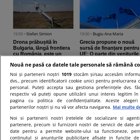
19:50 •
Stefan Simion
19:00 •
Bugiu ⁠Ana Maria
Drona prăbușită în
Grecia propune o nouă
Bulgaria, lângă frontiera
sursă de finanțare pentru
cu România, este un
UE: O parte din veniturile
aparat-momeală de tip
din licitațiile pentru ...
Nouă ne pasă ca datele tale personale să rămână co
Maya, ...
Noi și partenerii noștri
1019
stocăm și/sau accesăm informaț
dvs., precum identificatorii cookie unici pentru prelucrarea 
personal. Puteți accepta sau gestiona preferințele dvs. fă
respectiv vă puteți opune utilizării unui interes legitim 
pagina cu politica de confidențialitate. Aceste alegeri
partenerilor noștri și nu vă vor afecta navigarea.
Mai multe de
09:34 •
Daniela Oancea
09:00 •
Bugiu ⁠Ana Maria
Noi si partenerii nostri (retelele de socializare si agenti
Nicușor Dan salută
Când începe școala în
partenere, precum si furnizorii nostri de servicii de date a
menținerea ratingului
septembrie 2026.
date pentru a permite website-ului sa functioneze, pen
României de către
Calendarul complet al
continutul si anunturile publicitare afisate in functie de