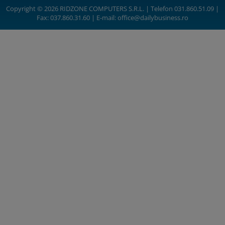
Copyright © 2026 RIDZONE COMPUTERS S.R.L. | Telefon 031.860.51.09 |
Fax: 037.860.31.60 | E-mail:
office@dailybusiness.ro