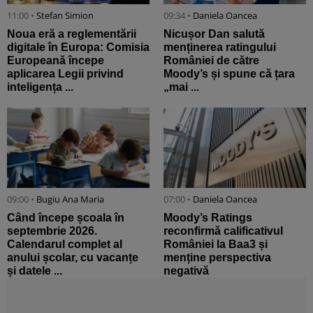
11:00 •
Stefan Simion
09:34 •
Daniela Oancea
Noua eră a reglementării
Nicușor Dan salută
digitale în Europa: Comisia
menținerea ratingului
Europeană începe
României de către
aplicarea Legii privind
Moody’s și spune că țara
inteligența ...
„mai ...
09:00 •
Bugiu ⁠Ana Maria
07:00 •
Daniela Oancea
Când începe școala în
Moody’s Ratings
septembrie 2026.
reconfirmă calificativul
Calendarul complet al
României la Baa3 și
anului școlar, cu vacanțe
menține perspectiva
și datele ...
negativă