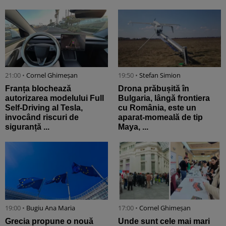
21:00 •
Cornel Ghimeșan
19:50 •
Stefan Simion
Franța blochează
Drona prăbușită în
autorizarea modelului Full
Bulgaria, lângă frontiera
Self-Driving al Tesla,
cu România, este un
invocând riscuri de
aparat-momeală de tip
siguranță ...
Maya, ...
19:00 •
Bugiu ⁠Ana Maria
17:00 •
Cornel Ghimeșan
Grecia propune o nouă
Unde sunt cele mai mari