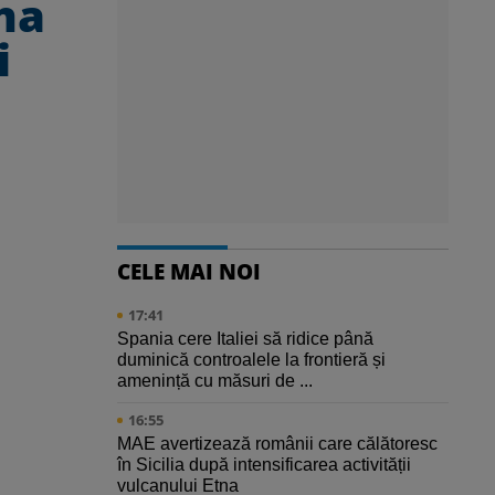
na
i
CELE MAI NOI
17:41
Spania cere Italiei să ridice până
duminică controalele la frontieră și
amenință cu măsuri de ...
16:55
MAE avertizează românii care călătoresc
în Sicilia după intensificarea activității
vulcanului Etna