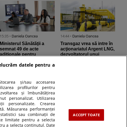
15:35 •
Daniela Oancea
14:44 •
Daniela Oancea
Ministerul Sănătăţii a
Transgaz vrea să intre în
semnat 49 de acte
acţionariatul Argent LNG,
adiţionale pentru
dezvoltatorul unui
continuarea investiţiilor
terminal de export de
relucrăm datele pentru a
din PNRR în ...
gaze ...
tocarea și/sau accesarea
izarea profilurilor pentru
ezvoltarea și îmbunătățirea
nut personalizat. Utilizarea
ății personalizate. Crearea
zată. Măsurarea performanței
09:34 •
Daniela Oancea
statistici sau combinații de
ACCEPT TOATE
Exercițiu demonstrativ
te limitate pentru a selecta
cu avioane F-16 la Baza
tru a selecta conținutul. Date