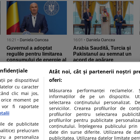
16:21 •
Daniela Oancea
16:01 •
Daniela Oancea
Guvernul a adoptat
Arabia Saudită, Turcia şi
regulile pentru limitarea
Pakistanul au semnat un
consumului de energie al
acord de apărare
marilor companii
comună la Mecca
nfidențiale
Atât noi, cât și partenerii noștri p
oferi:
ii pe dispozitivul
datelor cu caracter
Măsurarea performanței reclamelor. S
când clic mai jos,
informațiilor de pe un dispozitiv. Util
în orice moment pe
selectarea conținutului personalizat. D
 vor fi raportate
serviciilor. Crearea profilurilor de conți
talii
profilurilor pentru selectarea publicit
profilurilor pentru publicitate personali
10:23 •
Cornel Ghimeșan
10:00 •
Daniela Oancea
ile de publicitate
conținutului. Înțelegerea publicului prin 
Ilie Bolojan despre criza
Un elev a deschis focul
nalitice) prelucram
date din surse diferite. Utilizarea de da
din energie: „E o
într-o școală din
tru a personaliza
publicitatea. Utilizarea datelor limitate pen