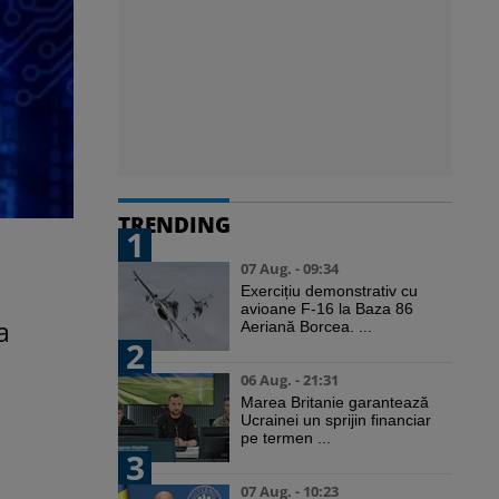
TRENDING
1
07 Aug. - 09:34
Exercițiu demonstrativ cu
avioane F-16 la Baza 86
a
Aeriană Borcea. ...
2
06 Aug. - 21:31
Marea Britanie garantează
Ucrainei un sprijin financiar
pe termen ...
3
07 Aug. - 10:23