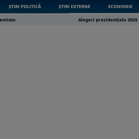
ȘTIRI POLITICĂ
ȘTIRI EXTERNE
ECONOMIE
remium
Alegeri prezidentiale 2025