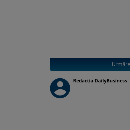
Urmăreș
Redactia DailyBusiness