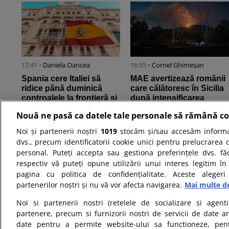
17:41 •
Daniela Oancea
16:55 •
Cornel Ghimeșan
Spania cere Italiei să
MAE avertizează românii
ridice până duminică
care călătoresc în Sicilia
controalele la frontieră și
după intensificarea
amenință cu măsuri de ...
activității vulcanului Etna
Nouă ne pasă ca datele tale personale să rămână co
Noi și partenerii noștri
1019
stocăm și/sau accesăm informaț
dvs., precum identificatorii cookie unici pentru prelucrarea 
personal. Puteți accepta sau gestiona preferințele dvs. fă
respectiv vă puteți opune utilizării unui interes legitim 
pagina cu politica de confidențialitate. Aceste alegeri
partenerilor noștri și nu vă vor afecta navigarea.
Mai multe de
12:59 •
Stefan Simion
11:36 •
Daniela Oancea
Noi si partenerii nostri (retelele de socializare si agenti
Încrederea în Zelenski
Ministerul Finanțelor
partenere, precum si furnizorii nostri de servicii de date a
scade după protestele
lansează o nouă
date pentru a permite website-ului sa functioneze, pen