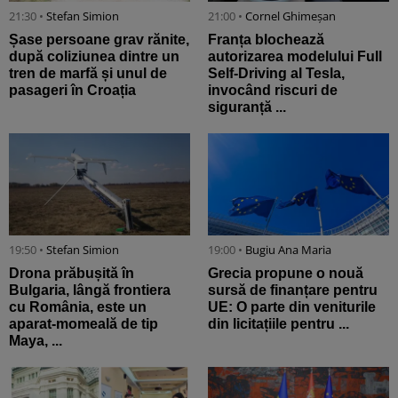
21:30 •
Stefan Simion
21:00 •
Cornel Ghimeșan
Șase persoane grav rănite,
Franța blochează
după coliziunea dintre un
autorizarea modelului Full
tren de marfă și unul de
Self-Driving al Tesla,
pasageri în Croația
invocând riscuri de
siguranță ...
19:50 •
Stefan Simion
19:00 •
Bugiu ⁠Ana Maria
Drona prăbușită în
Grecia propune o nouă
Bulgaria, lângă frontiera
sursă de finanțare pentru
cu România, este un
UE: O parte din veniturile
aparat-momeală de tip
din licitațiile pentru ...
Maya, ...