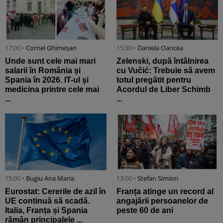
17:00 •
Cornel Ghimeșan
15:30 •
Daniela Oancea
Unde sunt cele mai mari
Zelenski, după întâlnirea
salarii în România și
cu Vučić: Trebuie să avem
Spania în 2026. IT-ul și
totul pregătit pentru
medicina printre cele mai
Acordul de Liber Schimb
...
...
15:00 •
Bugiu ⁠Ana Maria
13:00 •
Stefan Simion
Eurostat: Cererile de azil în
Franța atinge un record al
UE continuă să scadă.
angajării persoanelor de
Italia, Franța și Spania
peste 60 de ani
rămân principalele ...