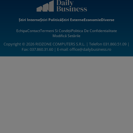
Știri Interne
Știri Politică
Știri Externe
Economie
Diverse
Echipa
Contact
Termeni Si Condiții
Politica De Confidentialitate
Modifică Setările
Copyright © 2026 RIDZONE COMPUTERS S.R.L. | Telefon 031.860.51.09 |
Fax: 037.860.31.60 | E-mail:
office@dailybusiness.ro