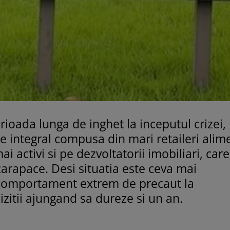
rioada lunga de inghet la inceputul crizei, 
pe integral compusa din mari retaileri alim
ai activi si pe dezvoltatorii imobiliari, car
 carapace. Desi situatia este ceva mai
n comportament extrem de precaut la
zitii ajungand sa dureze si un an.