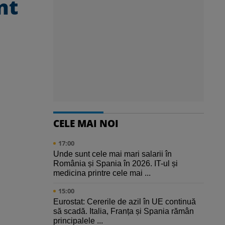
nt
CELE MAI NOI
17:00
Unde sunt cele mai mari salarii în
România și Spania în 2026. IT-ul și
medicina printre cele mai ...
15:00
Eurostat: Cererile de azil în UE continuă
să scadă. Italia, Franța și Spania rămân
principalele ...