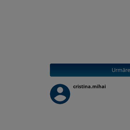
Urmăreș
cristina.mihai