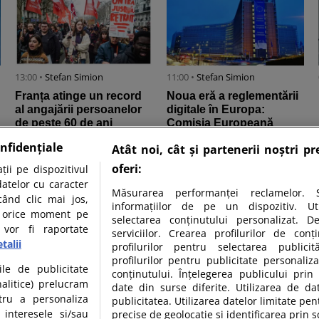
13:00 •
Stefan Simion
11:00 •
Stefan Simion
Franța atinge un record
Noua eră a reglementării
al angajării persoanelor
digitale în Europa:
de peste 60 de ani
Comisia Europeană
începe aplicarea Legii
nfidențiale
Atât noi, cât și partenerii noștri p
privind inteligența ...
oferi:
ii pe dispozitivul
datelor cu caracter
Măsurarea performanței reclamelor. S
când clic mai jos,
informațiilor de pe un dispozitiv. Util
în orice moment pe
selectarea conținutului personalizat. D
 vor fi raportate
serviciilor. Crearea profilurilor de conți
talii
profilurilor pentru selectarea publicit
profilurilor pentru publicitate personali
ile de publicitate
conținutului. Înțelegerea publicului prin 
nalitice) prelucram
date din surse diferite. Utilizarea de da
tru a personaliza
publicitatea. Utilizarea datelor limitate pen
 interesele si/sau
precise de geolocație și identificarea prin s