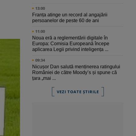
13:00
Franța atinge un record al angajării
persoanelor de peste 60 de ani
11:00
Noua eră a reglementării digitale în
Europa: Comisia Europeană începe
aplicarea Legii privind inteligența ...
09:34
Nicușor Dan salută menținerea ratingului
României de către Moody’s și spune că
țara „mai ...
VEZI TOATE ȘTIRILE