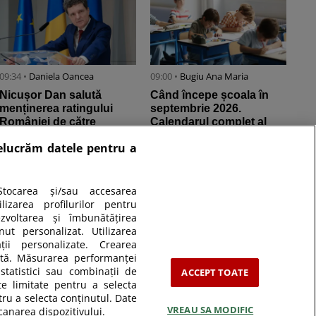
09:34 •
Daniela Oancea
09:00 •
Bugiu ⁠Ana Maria
Nicușor Dan salută
Când începe școala în
menținerea ratingului
septembrie 2026.
României de către
Calendarul complet al
Moody’s și spune că țara
anului școlar, cu vacanțe
relucrăm datele pentru a
„mai ...
și datele ...
tocarea și/sau accesarea
izarea profilurilor pentru
ezvoltarea și îmbunătățirea
nut personalizat. Utilizarea
ății personalizate. Crearea
zată. Măsurarea performanței
statistici sau combinații de
ACCEPT TOATE
te limitate pentru a selecta
tru a selecta conținutul. Date
VREAU SA MODIFIC
canarea dispozitivului.