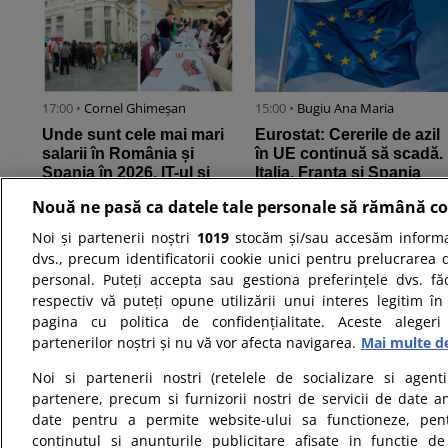
17:00 •
Cornel Ghimeșan
15:00 •
Bugiu ⁠Ana Maria
Unde sunt cele mai mari
Eurostat: Cererile de azil
salarii în România și
în UE continuă să scadă.
Spania în 2026. IT-ul și
Italia, Franța și Spania
medicina printre cele mai
rămân principalele ...
Nouă ne pasă ca datele tale personale să rămână co
...
Noi și partenerii noștri
1019
stocăm și/sau accesăm informaț
dvs., precum identificatorii cookie unici pentru prelucrarea 
personal. Puteți accepta sau gestiona preferințele dvs. fă
respectiv vă puteți opune utilizării unui interes legitim 
pagina cu politica de confidențialitate. Aceste alegeri
partenerilor noștri și nu vă vor afecta navigarea.
Mai multe de
07:00 •
Daniela Oancea
Noi si partenerii nostri (retelele de socializare si agenti
Moody’s Ratings
partenere, precum si furnizorii nostri de servicii de date a
reconfirmă calificativul
date pentru a permite website-ului sa functioneze, pen
României la Baa3 și
continutul si anunturile publicitare afisate in functie de