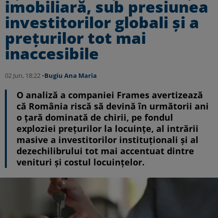
imobiliară, sub presiunea
investitorilor globali și a
prețurilor tot mai
inaccesibile
02 Jun, 18:22 •
Bugiu ⁠Ana Maria
O analiză a companiei Frames avertizează
că România riscă să devină în următorii ani
o țară dominată de chirii, pe fondul
exploziei prețurilor la locuințe, al intrării
masive a investitorilor instituționali și al
dezechilibrului tot mai accentuat dintre
venituri și costul locuințelor.