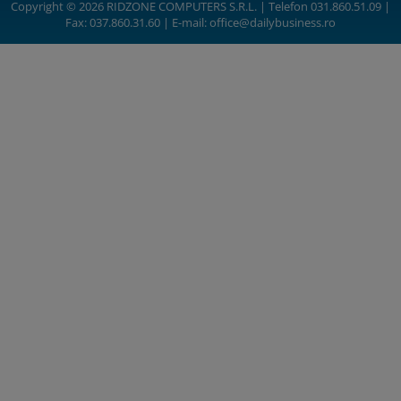
Copyright © 2026 RIDZONE COMPUTERS S.R.L. | Telefon 031.860.51.09 |
Fax: 037.860.31.60 | E-mail:
office@dailybusiness.ro