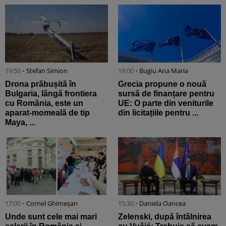
19:50 •
Stefan Simion
19:00 •
Bugiu ⁠Ana Maria
Drona prăbușită în
Grecia propune o nouă
Bulgaria, lângă frontiera
sursă de finanțare pentru
cu România, este un
UE: O parte din veniturile
aparat-momeală de tip
din licitațiile pentru ...
Maya, ...
17:00 •
Cornel Ghimeșan
15:30 •
Daniela Oancea
Unde sunt cele mai mari
Zelenski, după întâlnirea