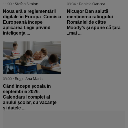
11:00 •
Stefan Simion
09:34 •
Daniela Oancea
Noua eră a reglementării
Nicușor Dan salută
digitale în Europa: Comisia
menținerea ratingului
Europeană începe
României de către
aplicarea Legii privind
Moody’s și spune că țara
inteligența ...
„mai ...
09:00 •
Bugiu ⁠Ana Maria
Când începe școala în
septembrie 2026.
Calendarul complet al
anului școlar, cu vacanțe
și datele ...