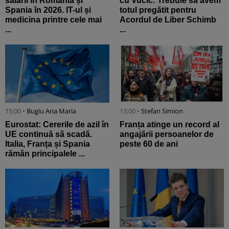
salarii în România și
cu Vučić: Trebuie să avem
Spania în 2026. IT-ul și
totul pregătit pentru
medicina printre cele mai
Acordul de Liber Schimb
...
...
15:00 •
Bugiu ⁠Ana Maria
13:00 •
Stefan Simion
Eurostat: Cererile de azil în
Franța atinge un record al
UE continuă să scadă.
angajării persoanelor de
Italia, Franța și Spania
peste 60 de ani
rămân principalele ...