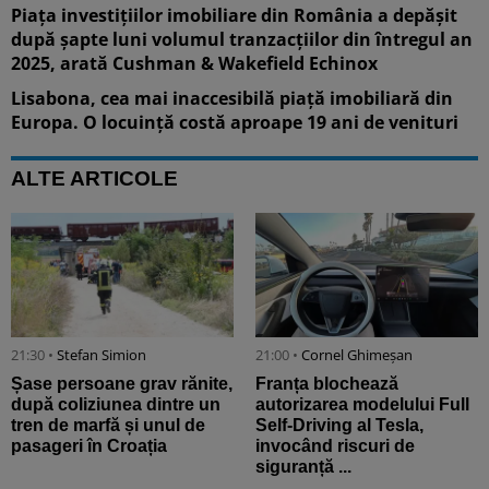
Piața investițiilor imobiliare din România a depășit
după șapte luni volumul tranzacțiilor din întregul an
2025, arată Cushman & Wakefield Echinox
Lisabona, cea mai inaccesibilă piață imobiliară din
Europa. O locuință costă aproape 19 ani de venituri
ALTE ARTICOLE
21:30 •
Stefan Simion
21:00 •
Cornel Ghimeșan
Șase persoane grav rănite,
Franța blochează
după coliziunea dintre un
autorizarea modelului Full
tren de marfă și unul de
Self-Driving al Tesla,
pasageri în Croația
invocând riscuri de
siguranță ...