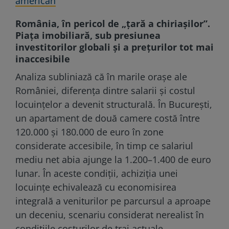
american
România, în pericol de „țară a chiriașilor”.
Piața imobiliară, sub presiunea
investitorilor globali și a prețurilor tot mai
inaccesibile
Analiza subliniază că în marile orașe ale
României, diferența dintre salarii și costul
locuințelor a devenit structurală. În București,
un apartament de două camere costă între
120.000 și 180.000 de euro în zone
considerate accesibile, în timp ce salariul
mediu net abia ajunge la 1.200–1.400 de euro
lunar. În aceste condiții, achiziția unei
locuințe echivalează cu economisirea
integrală a veniturilor pe parcursul a aproape
un deceniu, scenariu considerat nerealist în
condițiile costurilor de trai actuale.