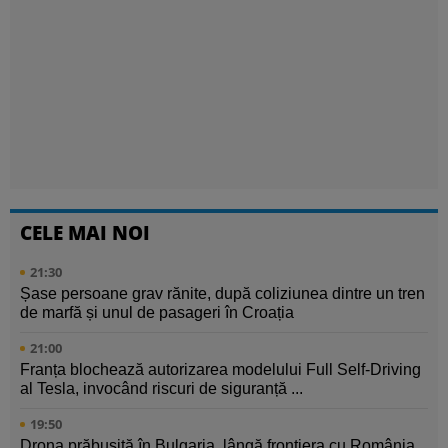
CELE MAI NOI
21:30
Șase persoane grav rănite, după coliziunea dintre un tren
de marfă și unul de pasageri în Croația
21:00
Franța blochează autorizarea modelului Full Self-Driving
al Tesla, invocând riscuri de siguranță ...
19:50
Drona prăbușită în Bulgaria, lângă frontiera cu România,