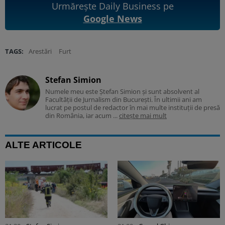
Urmărește Daily Business pe
Google News
TAGS:
Arestări
Furt
Stefan Simion
Numele meu este Ștefan Simion și sunt absolvent al
Facultății de Jurnalism din București. În ultimii ani am
lucrat pe postul de redactor în mai multe instituții de presă
din România, iar acum ...
citește mai mult
ALTE ARTICOLE