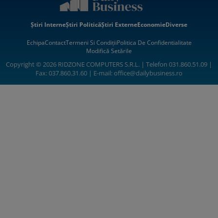
Știri Interne
Știri Politică
Știri Externe
Economie
Diverse
Echipa
Contact
Termeni Si Condiții
Politica De Confidentialitate
Modifică Setările
Copyright © 2026 RIDZONE COMPUTERS S.R.L. | Telefon 031.860.51.09 |
Fax: 037.860.31.60 | E-mail:
office@dailybusiness.ro