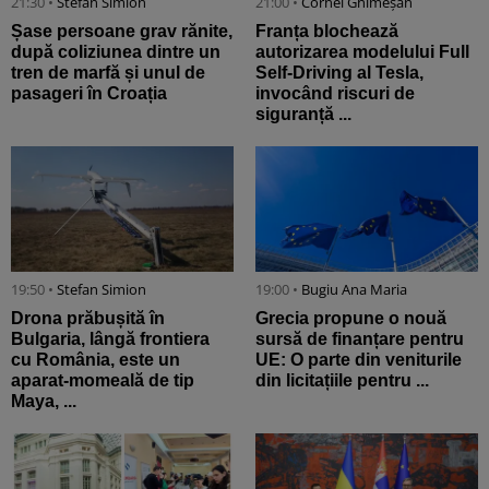
21:30 •
Stefan Simion
21:00 •
Cornel Ghimeșan
Șase persoane grav rănite,
Franța blochează
după coliziunea dintre un
autorizarea modelului Full
tren de marfă și unul de
Self-Driving al Tesla,
pasageri în Croația
invocând riscuri de
siguranță ...
19:50 •
Stefan Simion
19:00 •
Bugiu ⁠Ana Maria
Drona prăbușită în
Grecia propune o nouă
Bulgaria, lângă frontiera
sursă de finanțare pentru
cu România, este un
UE: O parte din veniturile
aparat-momeală de tip
din licitațiile pentru ...
Maya, ...