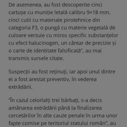
De asemenea, au fost descoperite cinci
cartușe cu muniție letală calibru 9×18 mm,
cinci cutii cu materiale pirotehnice din
categoria F3, o pungă cu materie vegetală de
culoare verzuie cu miros specific substanțelor
cu efect halucinogen, un cântar de precizie și
o carte de identitate falsificată”, au mai
transmis sursele citate.
Suspecții au fost reținuți, iar apoi unul dintre
ei a fost arestat preventiv, în vederea
extrădării.
”În cazul celorlalți trei bărbați, s-a decis
amânarea extrădării până la finalizarea
cercetărilor în alte cauze penale în urma unor
fapte comise pe teritoriul statului român”, au