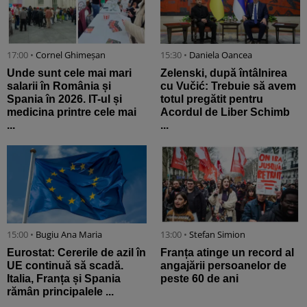
17:00 •
Cornel Ghimeșan
15:30 •
Daniela Oancea
Unde sunt cele mai mari
Zelenski, după întâlnirea
salarii în România și
cu Vučić: Trebuie să avem
Spania în 2026. IT-ul și
totul pregătit pentru
medicina printre cele mai
Acordul de Liber Schimb
...
...
15:00 •
Bugiu ⁠Ana Maria
13:00 •
Stefan Simion
Eurostat: Cererile de azil în
Franța atinge un record al
UE continuă să scadă.
angajării persoanelor de
Italia, Franța și Spania
peste 60 de ani
rămân principalele ...