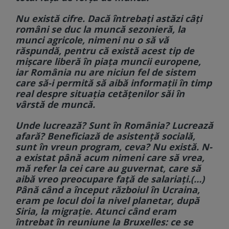
Nu există cifre. Dacă întrebaţi astăzi câţi
români se duc la muncă sezonieră, la
munci agricole, nimeni nu o să vă
răspundă, pentru că există acest tip de
mişcare liberă în piaţa muncii europene,
iar România nu are niciun fel de sistem
care să-i permită să aibă informaţii în timp
real despre situaţia cetăţenilor săi în
vârstă de muncă.
Unde lucrează? Sunt în România? Lucrează
afară? Beneficiază de asistenţă socială,
sunt în vreun program, ceva? Nu există. N-
a existat până acum nimeni care să vrea,
mă refer la cei care au guvernat, care să
aibă vreo preocupare faţă de salariaţi.(…)
Până când a început războiul în Ucraina,
eram pe locul doi la nivel planetar, după
Siria, la migraţie. Atunci când eram
întrebat în reuniune la Bruxelles: ce se