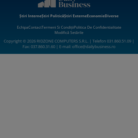
Știri Interne
Știri Politică
Știri Externe
Economie
Diverse
Echipa
Contact
Termeni Si Condiții
Politica De Confidentialitate
Modifică Setările
Copyright © 2026 RIDZONE COMPUTERS S.R.L. | Telefon 031.860.51.09 |
Fax: 037.860.31.60 | E-mail:
office@dailybusiness.ro