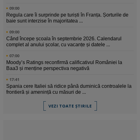
09:00
Regula care îi surprinde pe turiști în Franța. Șorturile de
baie sunt interzise în majoritatea ...
09:00
Când începe școala în septembrie 2026. Calendarul
complet al anului școlar, cu vacanțe și datele ...
07:00
Moody’s Ratings reconfirmă calificativul României la
Baa3 și menține perspectiva negativă
17:41
Spania cere Italiei să ridice până duminică controalele la
frontieră și amenință cu măsuri de ...
VEZI TOATE ȘTIRILE