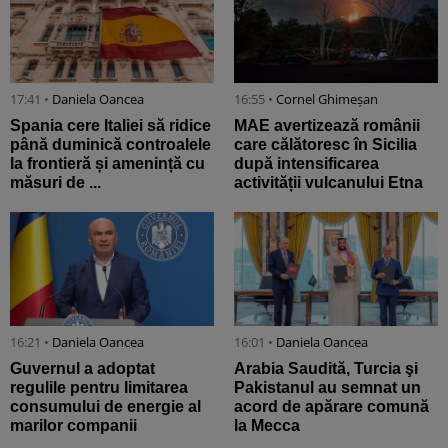
17:41 •
Daniela Oancea
16:55 •
Cornel Ghimeșan
Spania cere Italiei să ridice
MAE avertizează românii
până duminică controalele
care călătoresc în Sicilia
la frontieră și amenință cu
după intensificarea
măsuri de ...
activității vulcanului Etna
16:21 •
Daniela Oancea
16:01 •
Daniela Oancea
Guvernul a adoptat
Arabia Saudită, Turcia şi
regulile pentru limitarea
Pakistanul au semnat un
consumului de energie al
acord de apărare comună
marilor companii
la Mecca