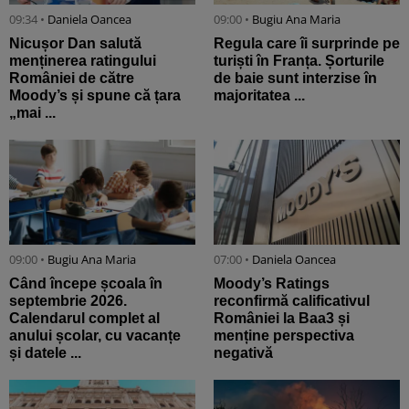
09:34 •
Daniela Oancea
09:00 •
Bugiu ⁠Ana Maria
Nicușor Dan salută
Regula care îi surprinde pe
menținerea ratingului
turiști în Franța. Șorturile
României de către
de baie sunt interzise în
Moody’s și spune că țara
majoritatea ...
„mai ...
09:00 •
Bugiu ⁠Ana Maria
07:00 •
Daniela Oancea
Când începe școala în
Moody’s Ratings
septembrie 2026.
reconfirmă calificativul
Calendarul complet al
României la Baa3 și
anului școlar, cu vacanțe
menține perspectiva
și datele ...
negativă