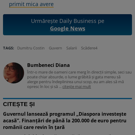
primit mica avere
Urmărește Daily Business pe
Google News
TAGS:
Dumitru Costin
Guvern
Salarii
Scădere4
Bumbeneci Diana
Într-o mare de oameni care merg în direcții simple, seci sau
poate chiar absurde, o lume grăbită și gata mereu să
alerge pentru îndeplinirea unui scop, eu am ales să mă
opresc în loc și să ...
citește mai mult
CITEȘTE ȘI
Guvernul lansează programul „Diaspora investește
acasă”. Finanțări de până la 200.000 de euro pentru
românii care revin în țară