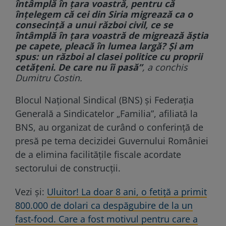
întâmplă în ţara voastră, pentru că
înţelegem că cei din Siria migrează ca o
consecinţă a unui război civil, ce se
întâmplă în ţara voastră de migrează ăştia
pe capete, pleacă în lumea largă? Şi am
spus: un război al clasei politice cu proprii
cetăţeni. De care nu îi pasă”
, a conchis
Dumitru Costin.
Blocul Naţional Sindical (BNS) şi Federaţia
Generală a Sindicatelor „Familia”, afiliată la
BNS, au organizat de curând o conferinţă de
presă pe tema decizidei Guvernului României
de a elimina facilităţile fiscale acordate
sectorului de construcţii.
Vezi și:
Uluitor! La doar 8 ani, o fetiță a primit
800.000 de dolari ca despăgubire de la un
fast-food. Care a fost motivul pentru care a