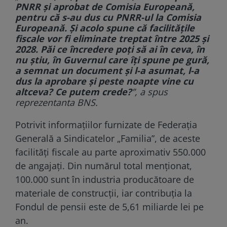
PNRR şi aprobat de Comisia Europeană,
pentru că s-au dus cu PNRR-ul la Comisia
Europeană. Şi acolo spune că facilităţile
fiscale vor fi eliminate treptat între 2025 şi
2028. Păi ce încredere poţi să ai în ceva, în
nu ştiu, în Guvernul care îţi spune pe gură,
a semnat un document şi l-a asumat, l-a
dus la aprobare şi peste noapte vine cu
altceva? Ce putem crede?
”, a spus
reprezentanta BNS.
Potrivit informațiilor furnizate de Federaţia
Generală a Sindicatelor „Familia”, de aceste
facilităţi fiscale au parte aproximativ 550.000
de angajaţi. Din numărul total menționat,
100.000 sunt în industria producătoare de
materiale de construcţii, iar contribuţia la
Fondul de pensii este de 5,61 miliarde lei pe
an.