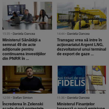
15:35 •
Daniela Oancea
14:44 •
Daniela Oancea
Ministerul Sănătăţii a
Transgaz vrea să intre în
semnat 49 de acte
acţionariatul Argent LNG,
adiţionale pentru
dezvoltatorul unui terminal
continuarea investiţiilor
de export de gaze ...
din PNRR în ...
12:59 •
Stefan Simion
11:36 •
Daniela Oancea
Încrederea în Zelenski
Ministerul Finanțelor
scade după protestele
lansează o nouă emisiune