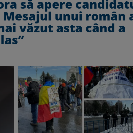
ora să apere candidat
. Mesajul unui român 
mai văzut asta când a
las”