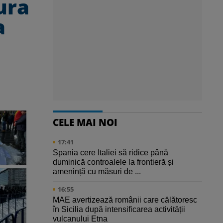
ura
a
CELE MAI NOI
17:41
Spania cere Italiei să ridice până
duminică controalele la frontieră și
amenință cu măsuri de ...
16:55
MAE avertizează românii care călătoresc
în Sicilia după intensificarea activității
vulcanului Etna