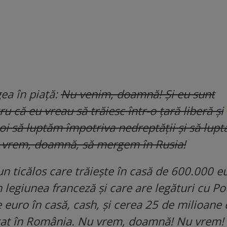
ea în piață:
Nu venim, doamnă! Și eu sunt
ru că eu vreau să trăiesc într-o țară liberă și
oi să luptăm împotriva nedreptății și să lup
u vrem, doamnă, să mergem în Rusia!
 ticălos care trăiește în casă de 600.000 eu
n legiunea franceză și care are legături cu Po
 euro în casă, cash, și cerea 25 de milioane 
stat în România. Nu vrem, doamnă! Nu vrem!