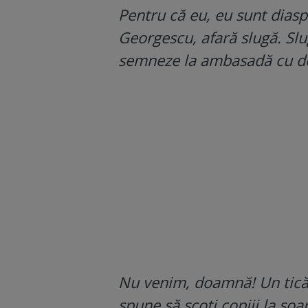
Pentru că eu, eu sunt dias
Georgescu, afară slugă. Slug
semneze la ambasadă cu deg
Nu venim, doamnă! Un ticălos 
spune să scoți copiii la soar