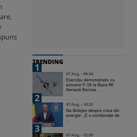
n
are,
e
ăspuns
TRENDING
1
07 Aug. - 09:34
Exercițiu demonstrativ cu
avioane F-16 la Baza 86
Aeriană Borcea. ...
2
07 Aug. - 10:23
Ilie Bolojan despre criza din
energie: „E o combinație de
...
3
07 Aug. - 12:59