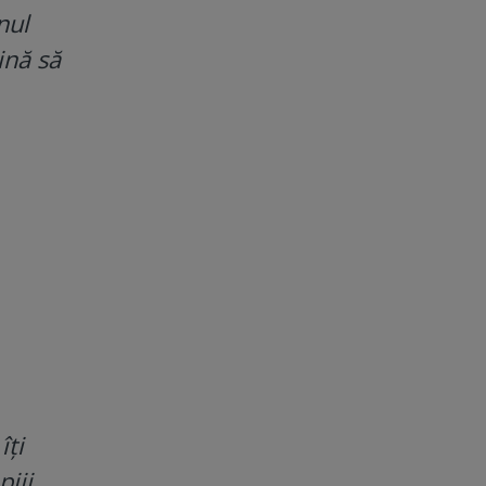
nul
ină să
îți
piii