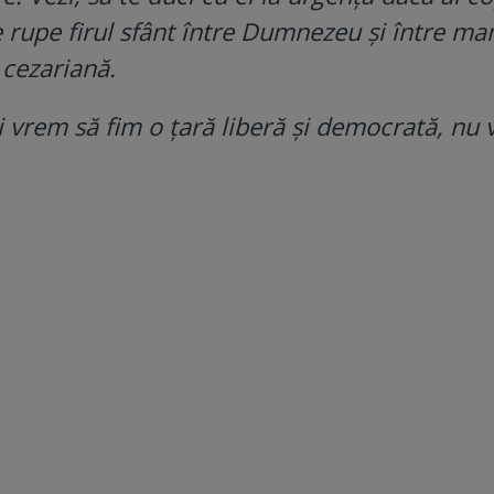
e rupe firul sfânt între Dumnezeu și între ma
n cezariană.
vrem să fim o țară liberă și democrată, nu