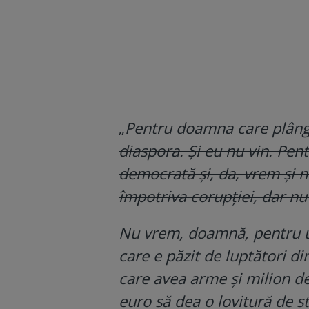
„
Pentru doamna care plâng
diaspora. Și eu nu vin. Pent
democrată și, da, vrem și n
împotriva corupției, dar n
Nu vrem, doamnă, pentru un
care e păzit de luptători di
care avea arme și milion de
euro să dea o lovitură de 