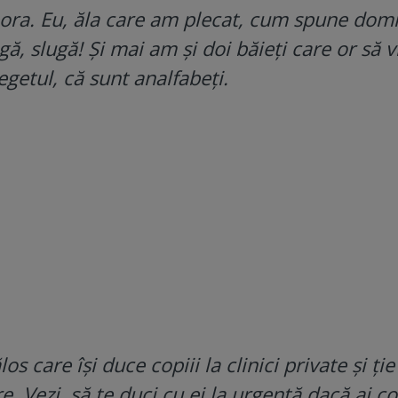
pora. Eu, ăla care am plecat, cum spune dom
ă, slugă! Și mai am și doi băieți care or să v
etul, că sunt analfabeți.
care își duce copiii la clinici private și ție 
e. Vezi, să te duci cu ei la urgență dacă ai co