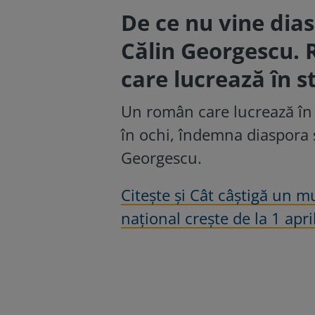
De ce nu vine dia
Călin Georgescu. 
care lucrează în s
Un român care lucrează în 
în ochi, îndemna diaspora să
Georgescu.
Citește și Cât câștigă un 
național crește de la 1 apri