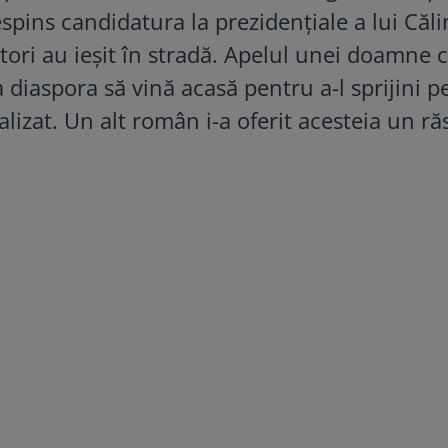
spins candidatura la prezidențiale a lui Căli
ori au ieșit în stradă. Apelul unei doamne c
 diaspora să vină acasă pentru a-l sprijini p
ralizat. Un alt român i-a oferit acesteia un r