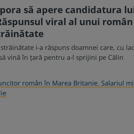
spora să apere candidatura lu
Răspunsul viral al unui român
trăinătate
străinătate i-a răspuns doamnei care, cu la
 vină în țară pentru a-l sprijini pe Călin
muncitor român în Marea Britanie. Salariul m
lie