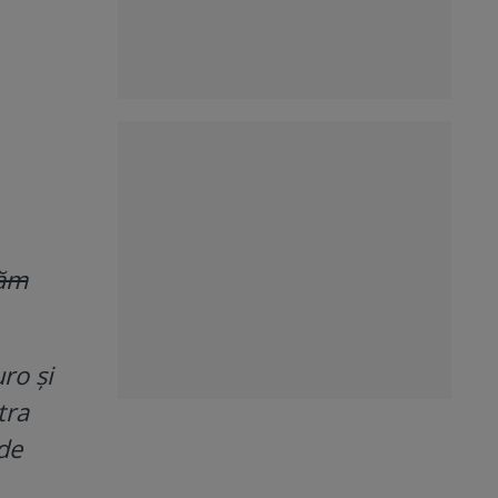
tăm
ro și
tra
de