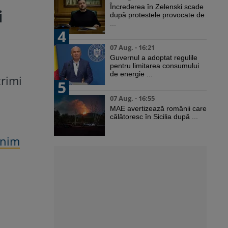
Încrederea în Zelenski scade
i
după protestele provocate de
...
4
07 Aug. - 16:21
Guvernul a adoptat regulile
pentru limitarea consumului
de energie ...
crimi
5
07 Aug. - 16:55
MAE avertizează românii care
călătoresc în Sicilia după ...
inim