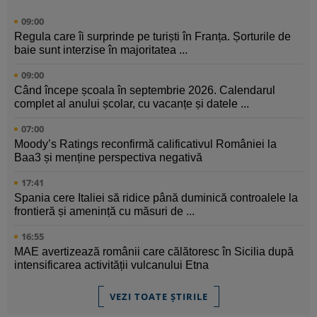
09:00
Regula care îi surprinde pe turiști în Franța. Șorturile de
baie sunt interzise în majoritatea ...
09:00
Când începe școala în septembrie 2026. Calendarul
complet al anului școlar, cu vacanțe și datele ...
07:00
Moody’s Ratings reconfirmă calificativul României la
Baa3 și menține perspectiva negativă
17:41
Spania cere Italiei să ridice până duminică controalele la
frontieră și amenință cu măsuri de ...
16:55
MAE avertizează românii care călătoresc în Sicilia după
intensificarea activității vulcanului Etna
VEZI TOATE ȘTIRILE