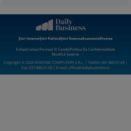
Știri Interne
Știri Politică
Știri Externe
Economie
Diverse
Echipa
Contact
Termeni Si Condiții
Politica De Confidentialitate
Modifică Setările
Copyright © 2026 RIDZONE COMPUTERS S.R.L. | Telefon 031.860.51.09 |
Fax: 037.860.31.60 | E-mail:
office@dailybusiness.ro