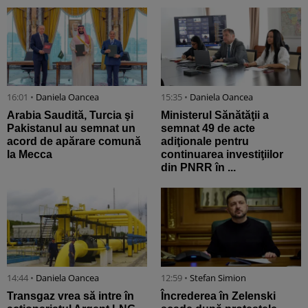
16:01 •
Daniela Oancea
15:35 •
Daniela Oancea
Arabia Saudită, Turcia şi
Ministerul Sănătăţii a
Pakistanul au semnat un
semnat 49 de acte
acord de apărare comună
adiţionale pentru
la Mecca
continuarea investiţiilor
din PNRR în ...
14:44 •
Daniela Oancea
12:59 •
Stefan Simion
Transgaz vrea să intre în
Încrederea în Zelenski