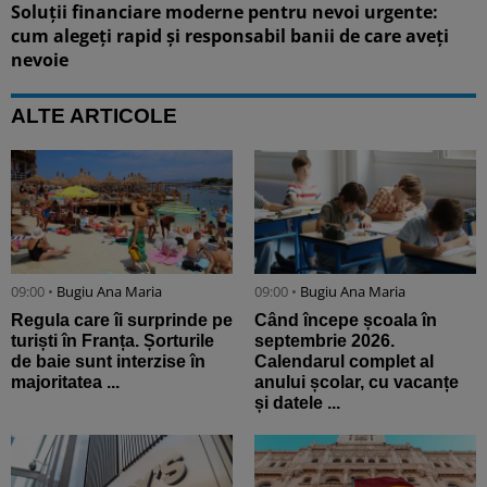
Soluții financiare moderne pentru nevoi urgente:
cum alegeți rapid și responsabil banii de care aveți
nevoie
ALTE ARTICOLE
09:00 •
Bugiu ⁠Ana Maria
09:00 •
Bugiu ⁠Ana Maria
Regula care îi surprinde pe
Când începe școala în
turiști în Franța. Șorturile
septembrie 2026.
de baie sunt interzise în
Calendarul complet al
majoritatea ...
anului școlar, cu vacanțe
și datele ...