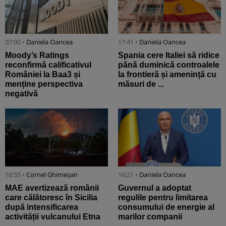
07:00 •
Daniela Oancea
17:41 •
Daniela Oancea
Moody’s Ratings
Spania cere Italiei să ridice
reconfirmă calificativul
până duminică controalele
României la Baa3 și
la frontieră și amenință cu
menține perspectiva
măsuri de ...
negativă
16:55 •
Cornel Ghimeșan
16:21 •
Daniela Oancea
MAE avertizează românii
Guvernul a adoptat
care călătoresc în Sicilia
regulile pentru limitarea
după intensificarea
consumului de energie al
activității vulcanului Etna
marilor companii