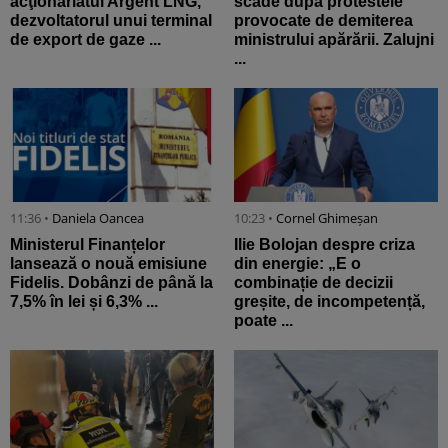
acţionariatul Argent LNG,
scade după protestele
dezvoltatorul unui terminal
provocate de demiterea
de export de gaze ...
ministrului apărării. Zalujni
...
11:36 •
Daniela Oancea
10:23 •
Cornel Ghimeșan
Ministerul Finanțelor
Ilie Bolojan despre criza
lansează o nouă emisiune
din energie: „E o
Fidelis. Dobânzi de până la
combinație de decizii
7,5% în lei și 6,3% ...
greșite, de incompetență,
poate ...