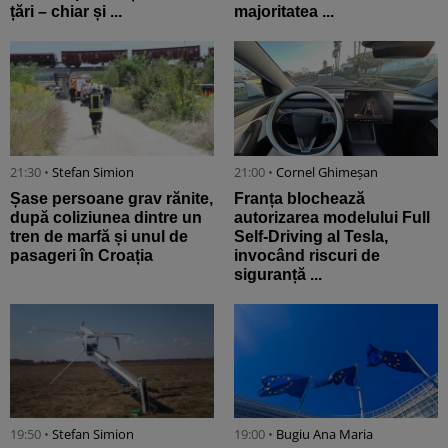
țări – chiar și ...
majoritatea ...
21:30 •
Stefan Simion
21:00 •
Cornel Ghimeșan
Șase persoane grav rănite,
Franța blochează
după coliziunea dintre un
autorizarea modelului Full
tren de marfă și unul de
Self-Driving al Tesla,
pasageri în Croația
invocând riscuri de
siguranță ...
19:50 •
Stefan Simion
19:00 •
Bugiu ⁠Ana Maria