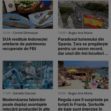
15:00 •
Cornel Ghimeșan
13:00 •
Bugiu ⁠Ana Maria
SUA restituie Indoneziei
Paradoxul turismului din
artefacte de patrimoniu
Spania. Țara se pregătește
recuperate de FBI
pentru un sezon record,
dar unul din trei locuitori ...
11:00 •
Daniela Oancea
09:00 •
Bugiu ⁠Ana Maria
Modernizarea fabricilor
Regula care îi surprinde pe
poate depăși avantajele
turiști în Franța. Șorturile
relocării producției în alte
de baie sunt interzise în