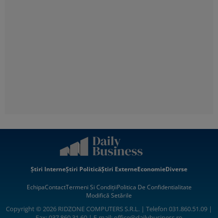
Știri Interne
Știri Politică
Știri Externe
Economie
Diverse
Echipa
Contact
Termeni Si Condiții
Politica De Confidentialitate
Modifică Setările
Copyright © 2026 RIDZONE COMPUTERS S.R.L. | Telefon 031.860.51.09 |
Fax: 037.860.31.60 | E-mail:
office@dailybusiness.ro