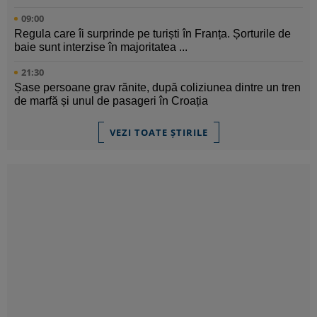
09:00
Regula care îi surprinde pe turiști în Franța. Șorturile de
baie sunt interzise în majoritatea ...
21:30
Șase persoane grav rănite, după coliziunea dintre un tren
de marfă și unul de pasageri în Croația
VEZI TOATE ȘTIRILE