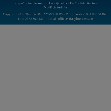
Echipa
Contact
Termeni Si Condiții
Politica De Confidentialitate
Modifică Setările
Copyright © 2026 RIDZONE COMPUTERS S.R.L. | Telefon 031.860.51.09 |
Fax: 037.860.31.60 | E-mail:
office@dailybusiness.ro