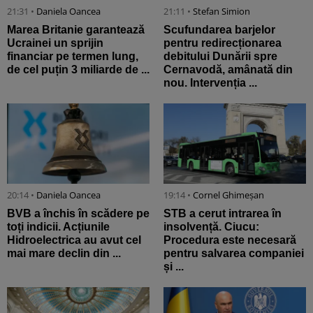
21:31 •
Daniela Oancea
21:11 •
Stefan Simion
Marea Britanie garantează
Scufundarea barjelor
Ucrainei un sprijin
pentru redirecționarea
financiar pe termen lung,
debitului Dunării spre
de cel puțin 3 miliarde de ...
Cernavodă, amânată din
nou. Intervenția ...
20:14 •
Daniela Oancea
19:14 •
Cornel Ghimeșan
BVB a închis în scădere pe
STB a cerut intrarea în
toți indicii. Acțiunile
insolvență. Ciucu:
Hidroelectrica au avut cel
Procedura este necesară
mai mare declin din ...
pentru salvarea companiei
și ...