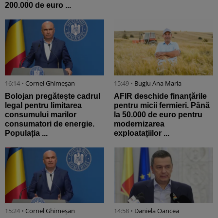
200.000 de euro ...
16:14 •
Cornel Ghimeșan
15:49 •
Bugiu ⁠Ana Maria
Bolojan pregătește cadrul
AFIR deschide finanțările
legal pentru limitarea
pentru micii fermieri. Până
consumului marilor
la 50.000 de euro pentru
consumatori de energie.
modernizarea
Populația ...
exploatațiilor ...
15:24 •
Cornel Ghimeșan
14:58 •
Daniela Oancea