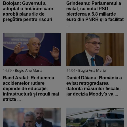
Bolojan: Guvernul a
Grindeanu: Parlamentul a
adoptat o hotărâre care
evitat, cu votul PSD,
aprobă planurile de
pierderea a 5,8 miliarde
pregătire pentru riscuri
euro din PNRR și a facilitat
...
14:39 •
Bugiu ⁠Ana Maria
14:04 •
Bugiu ⁠Ana Maria
Raed Arafat: Reducerea
Daniel Dăianu: România a
accidentelor rutiere
evitat retrogradarea
depinde de educație,
datorită măsurilor fiscale,
infrastructură și reguli mai
iar decizia Moody’s va ...
stricte ...