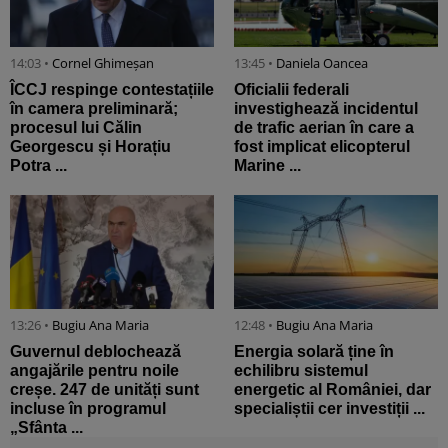
14:03 •
Cornel Ghimeșan
13:45 •
Daniela Oancea
ÎCCJ respinge contestațiile
Oficialii federali
în camera preliminară;
investighează incidentul
procesul lui Călin
de trafic aerian în care a
Georgescu și Horațiu
fost implicat elicopterul
Potra ...
Marine ...
13:26 •
Bugiu ⁠Ana Maria
12:48 •
Bugiu ⁠Ana Maria
Guvernul deblochează
Energia solară ține în
angajările pentru noile
echilibru sistemul
creșe. 247 de unități sunt
energetic al României, dar
incluse în programul
specialiștii cer investiții ...
„Sfânta ...