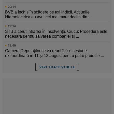
20:14
BVB a închis în scădere pe toți indicii. Acțiunile
Hidroelectrica au avut cel mai mare declin din ...
19:14
STB a cerut intrarea în insolvență. Ciucu: Procedura este
necesară pentru salvarea companiei și ...
18:40
Camera Deputaților se va reuni într-o sesiune
extraordinară în 11 și 12 august pentru patru proiecte ...
VEZI TOATE ȘTIRILE