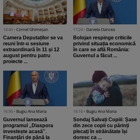
18:40 •
Cornel Ghimeșan
17:24 •
Daniela Oancea
Camera Deputaților se va
Bolojan respinge criticile
reuni într-o sesiune
privind situația economică
extraordinară în 11 și 12
în care se află România:
august pentru patru
Guvernul a făcut ...
proiecte ...
16:56 •
Bugiu ⁠Ana Maria
16:16 •
Bugiu ⁠Ana Maria
Guvernul lansează
Sondaj Salvați Copiii: Șase
programul „Diaspora
din zece copii cu părinți
investește acasă”.
plecați în străinătate își
Finanțări de până la
doresc ca ...