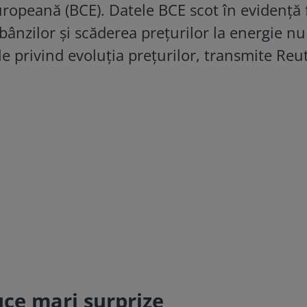
ropeană (BCE). Datele BCE scot în evidență 
bânzilor și scăderea prețurilor la energie nu
 privind evoluția prețurilor, transmite Reut
uce mari surprize