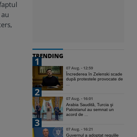
faptul
 au
ers,
TRENDING
1
07 Aug. - 12:59
Încrederea în Zelenski scade
după protestele provocate de
...
2
07 Aug. - 16:01
Arabia Saudită, Turcia şi
Pakistanul au semnat un
acord de ...
3
07 Aug. - 16:21
Guvernul a adoptat regulile