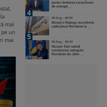
pentru limitarea consumului
de energie ...
stat,
4
la
08 Aug. - 08:59
tă mai
Moody’s Ratings reconfirmă
calificativul României la ...
u pe un
5
ri mai
08 Aug. - 09:34
Nicușor Dan salută
menținerea ratingului
României de către ...