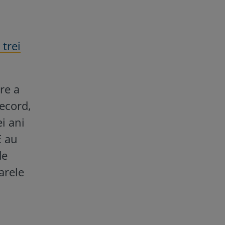
trei
re a
record,
ei ani
E au
de
arele