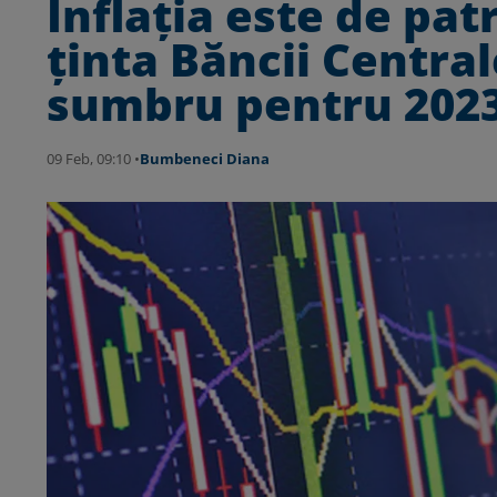
Inflația este de pa
ținta Băncii Centra
sumbru pentru 202
09 Feb, 09:10 •
Bumbeneci Diana