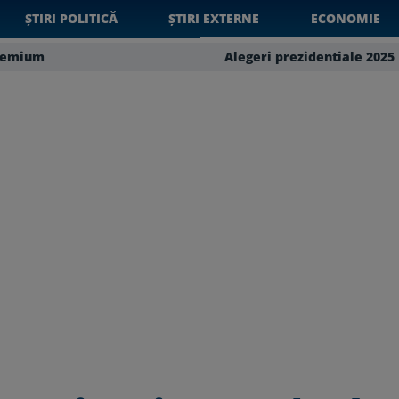
ȘTIRI POLITICĂ
ȘTIRI EXTERNE
ECONOMIE
remium
Alegeri prezidentiale 2025