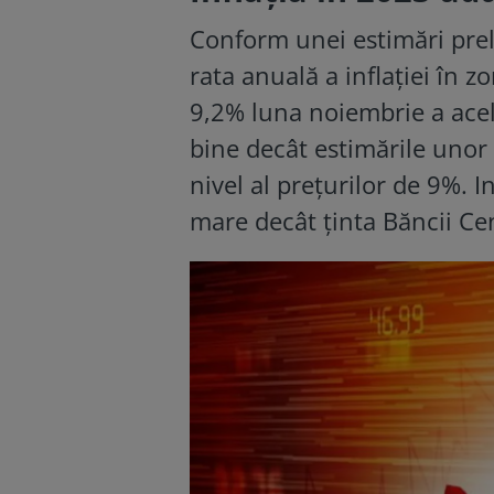
Conform unei estimări prel
rata anuală a inflației în z
9,2% luna noiembrie a acel
bine decât estimările unor
nivel al prețurilor de 9%. I
mare decât ținta Băncii C