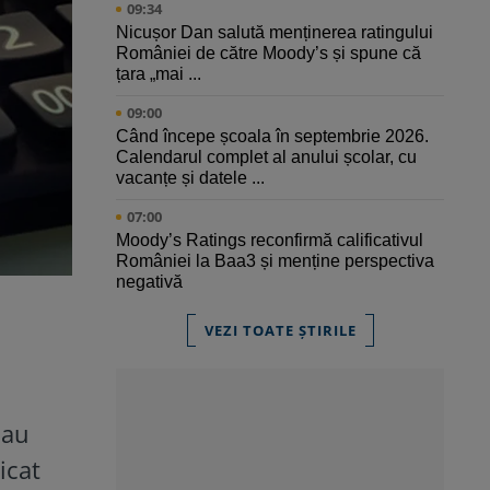
09:34
Nicușor Dan salută menținerea ratingului
României de către Moody’s și spune că
țara „mai ...
09:00
Când începe școala în septembrie 2026.
Calendarul complet al anului școlar, cu
vacanțe și datele ...
07:00
Moody’s Ratings reconfirmă calificativul
României la Baa3 și menține perspectiva
negativă
VEZI TOATE ȘTIRILE
 au
icat