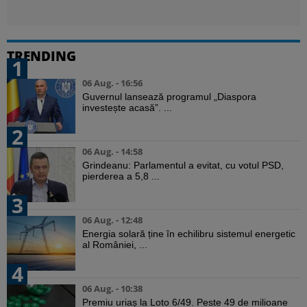
TRENDING
1
06 Aug. - 16:56
Guvernul lansează programul „Diaspora
investește acasă”. ...
2
06 Aug. - 14:58
Grindeanu: Parlamentul a evitat, cu votul PSD,
pierderea a 5,8 ...
3
06 Aug. - 12:48
Energia solară ține în echilibru sistemul energetic
al României, ...
4
06 Aug. - 10:38
Premiu uriaș la Loto 6/49. Peste 49 de milioane