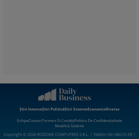
Știri Interne
Știri Politică
Știri Externe
Economie
Diverse
Echipa
Contact
Termeni Si Condiții
Politica De Confidentialitate
Modifică Setările
Copyright © 2026 RIDZONE COMPUTERS S.R.L. | Telefon 031.860.51.09 |