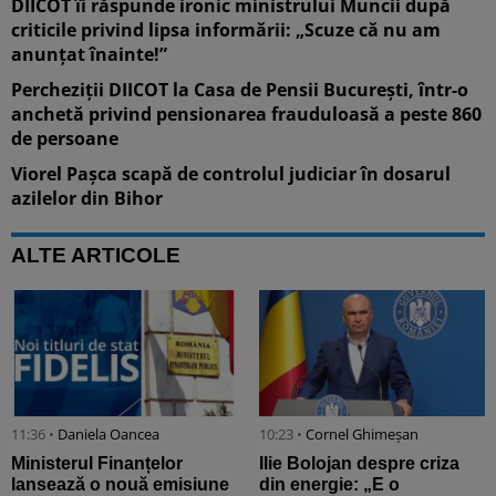
DIICOT îi răspunde ironic ministrului Muncii după
criticile privind lipsa informării: „Scuze că nu am
anunțat înainte!”
Percheziții DIICOT la Casa de Pensii București, într-o
anchetă privind pensionarea frauduloasă a peste 860
de persoane
Viorel Pașca scapă de controlul judiciar în dosarul
azilelor din Bihor
ALTE ARTICOLE
11:36 •
Daniela Oancea
10:23 •
Cornel Ghimeșan
Ministerul Finanțelor
Ilie Bolojan despre criza
lansează o nouă emisiune
din energie: „E o