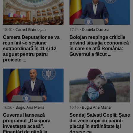
18:40 •
Cornel Ghimeșan
17:24 •
Daniela Oancea
Camera Deputaților se va
Bolojan respinge criticile
reuni într-o sesiune
privind situația economică
extraordinară în 11 și 12
în care se află România:
august pentru patru
Guvernul a făcut ...
proiecte ...
16:56 •
Bugiu ⁠Ana Maria
16:16 •
Bugiu ⁠Ana Maria
Guvernul lansează
Sondaj Salvați Copiii: Șase
programul „Diaspora
din zece copii cu părinți
investește acasă”.
plecați în străinătate își
Finanțări de până la
doresc ca ...