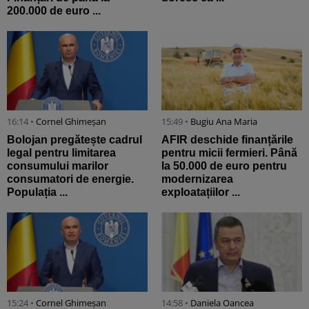
200.000 de euro ...
16:14 •
Cornel Ghimeșan
15:49 •
Bugiu ⁠Ana Maria
Bolojan pregătește cadrul
AFIR deschide finanțările
legal pentru limitarea
pentru micii fermieri. Până
consumului marilor
la 50.000 de euro pentru
consumatori de energie.
modernizarea
Populația ...
exploatațiilor ...
15:24 •
Cornel Ghimeșan
14:58 •
Daniela Oancea