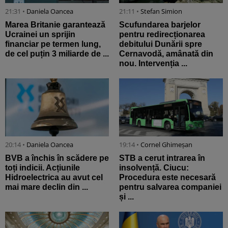
21:31 •
Daniela Oancea
21:11 •
Stefan Simion
Marea Britanie garantează
Scufundarea barjelor
Ucrainei un sprijin
pentru redirecționarea
financiar pe termen lung,
debitului Dunării spre
de cel puțin 3 miliarde de ...
Cernavodă, amânată din
nou. Intervenția ...
20:14 •
Daniela Oancea
19:14 •
Cornel Ghimeșan
BVB a închis în scădere pe
STB a cerut intrarea în
toți indicii. Acțiunile
insolvență. Ciucu:
Hidroelectrica au avut cel
Procedura este necesară
mai mare declin din ...
pentru salvarea companiei
și ...