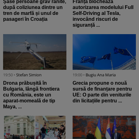
Șase persoane grav rănite,
Franța blochează
după coliziunea dintre un
autorizarea modelului Full
tren de marfă și unul de
Self-Driving al Tesla,
pasageri în Croația
invocând riscuri de
siguranță ...
19:50 •
Stefan Simion
19:00 •
Bugiu ⁠Ana Maria
Drona prăbușită în
Grecia propune o nouă
Bulgaria, lângă frontiera
sursă de finanțare pentru
cu România, este un
UE: O parte din veniturile
aparat-momeală de tip
din licitațiile pentru ...
Maya, ...