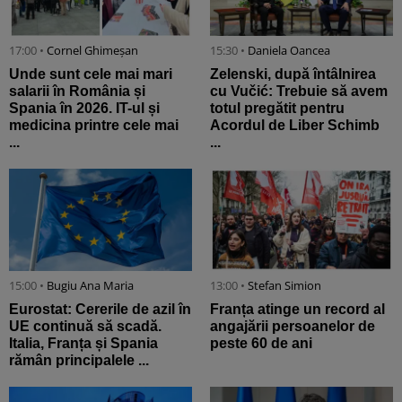
17:00 •
Cornel Ghimeșan
15:30 •
Daniela Oancea
Unde sunt cele mai mari
Zelenski, după întâlnirea
salarii în România și
cu Vučić: Trebuie să avem
Spania în 2026. IT-ul și
totul pregătit pentru
medicina printre cele mai
Acordul de Liber Schimb
...
...
15:00 •
Bugiu ⁠Ana Maria
13:00 •
Stefan Simion
Eurostat: Cererile de azil în
Franța atinge un record al
UE continuă să scadă.
angajării persoanelor de
Italia, Franța și Spania
peste 60 de ani
rămân principalele ...