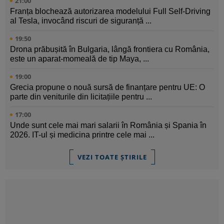
21:00
Franța blochează autorizarea modelului Full Self-Driving
al Tesla, invocând riscuri de siguranță ...
19:50
Drona prăbușită în Bulgaria, lângă frontiera cu România,
este un aparat-momeală de tip Maya, ...
19:00
Grecia propune o nouă sursă de finanțare pentru UE: O
parte din veniturile din licitațiile pentru ...
17:00
Unde sunt cele mai mari salarii în România și Spania în
2026. IT-ul și medicina printre cele mai ...
VEZI TOATE ȘTIRILE