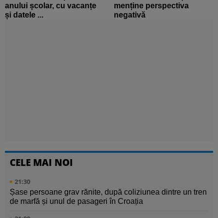
anului școlar, cu vacanțe
menține perspectiva
și datele ...
negativă
CELE MAI NOI
21:30
Șase persoane grav rănite, după coliziunea dintre un tren
de marfă și unul de pasageri în Croația