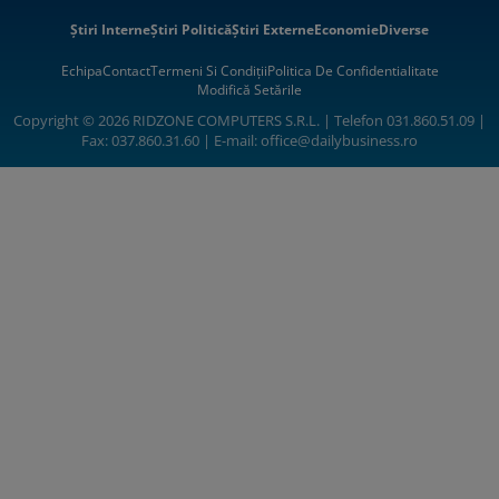
Știri Interne
Știri Politică
Știri Externe
Economie
Diverse
Echipa
Contact
Termeni Si Condiții
Politica De Confidentialitate
Modifică Setările
Copyright © 2026 RIDZONE COMPUTERS S.R.L. | Telefon 031.860.51.09 |
Fax: 037.860.31.60 | E-mail:
office@dailybusiness.ro