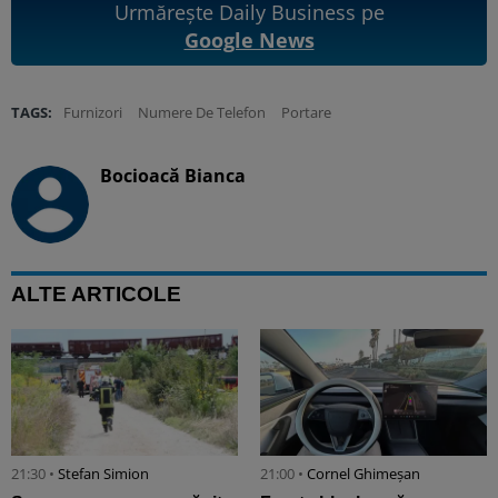
Urmărește Daily Business pe
Google News
TAGS:
Furnizori
Numere De Telefon
Portare
Bocioacă Bianca
ALTE ARTICOLE
21:30 •
Stefan Simion
21:00 •
Cornel Ghimeșan