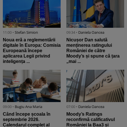
11:00 •
Stefan Simion
09:34 •
Daniela Oancea
Noua eră a reglementării
Nicușor Dan salută
digitale în Europa: Comisia
menținerea ratingului
Europeană începe
României de către
aplicarea Legii privind
Moody’s și spune că țara
inteligența ...
„mai ...
09:00 •
Bugiu ⁠Ana Maria
07:00 •
Daniela Oancea
Când începe școala în
Moody’s Ratings
septembrie 2026.
reconfirmă calificativul
Calendarul complet al
României la Baa3 și