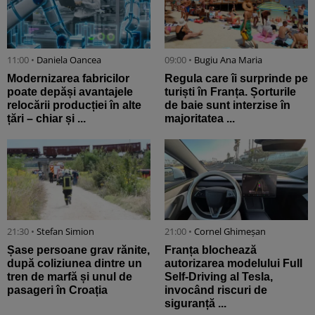
11:00 •
Daniela Oancea
09:00 •
Bugiu ⁠Ana Maria
Modernizarea fabricilor
Regula care îi surprinde pe
poate depăși avantajele
turiști în Franța. Șorturile
relocării producției în alte
de baie sunt interzise în
țări – chiar și ...
majoritatea ...
21:30 •
Stefan Simion
21:00 •
Cornel Ghimeșan
Șase persoane grav rănite,
Franța blochează
după coliziunea dintre un
autorizarea modelului Full
tren de marfă și unul de
Self-Driving al Tesla,
pasageri în Croația
invocând riscuri de
siguranță ...