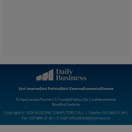
Știri Interne
Știri Politică
Știri Externe
Economie
Diverse
Echipa
Contact
Termeni Si Condiții
Politica De Confidentialitate
Modifică Setările
Copyright © 2026 RIDZONE COMPUTERS S.R.L. | Telefon 031.860.51.09 |
Fax: 037.860.31.60 | E-mail:
office@dailybusiness.ro