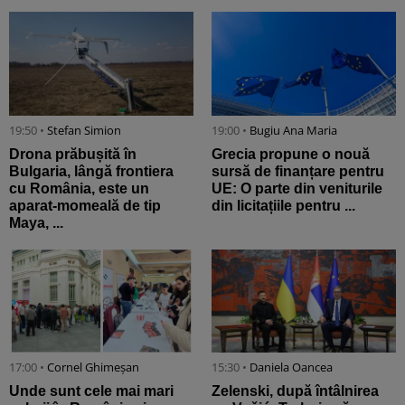
19:50 •
Stefan Simion
19:00 •
Bugiu ⁠Ana Maria
Drona prăbușită în
Grecia propune o nouă
Bulgaria, lângă frontiera
sursă de finanțare pentru
cu România, este un
UE: O parte din veniturile
aparat-momeală de tip
din licitațiile pentru ...
Maya, ...
17:00 •
Cornel Ghimeșan
15:30 •
Daniela Oancea
Unde sunt cele mai mari
Zelenski, după întâlnirea