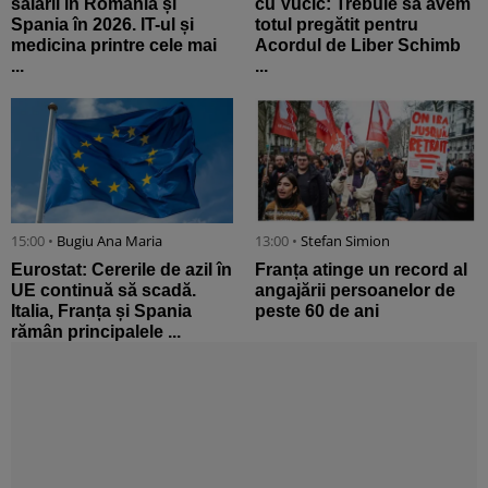
salarii în România și
cu Vučić: Trebuie să avem
Spania în 2026. IT-ul și
totul pregătit pentru
medicina printre cele mai
Acordul de Liber Schimb
...
...
15:00 •
Bugiu ⁠Ana Maria
13:00 •
Stefan Simion
Eurostat: Cererile de azil în
Franța atinge un record al
UE continuă să scadă.
angajării persoanelor de
Italia, Franța și Spania
peste 60 de ani
rămân principalele ...