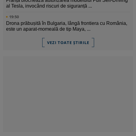
Franța blochează autorizarea modelului Full Self-Driving
al Tesla, invocând riscuri de siguranță ...
19:50
Drona prăbușită în Bulgaria, lângă frontiera cu România,
este un aparat-momeală de tip Maya, ...
VEZI TOATE ȘTIRILE