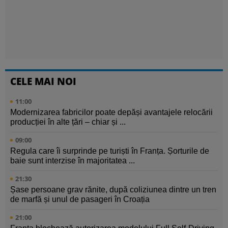
CELE MAI NOI
11:00
Modernizarea fabricilor poate depăși avantajele relocării
producției în alte țări – chiar și ...
09:00
Regula care îi surprinde pe turiști în Franța. Șorturile de
baie sunt interzise în majoritatea ...
21:30
Șase persoane grav rănite, după coliziunea dintre un tren
de marfă și unul de pasageri în Croația
21:00