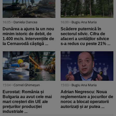
16:05 •
Daniela Oancea
16:00 •
Bugiu ⁠Ana Maria
Dunărea a ajuns la un nou
Scădere puternică în
minim istoric de debit, de
sectorul silvic. Cifra de
1.400 mc/s. Intervențiile de
afaceri a unităților silvice
la Cernavodă câștigă ...
s-a redus cu peste 21% ...
15:04 •
Cornel Ghimeșan
15:03 •
Bugiu ⁠Ana Maria
Eurostat: România și
Adrian Negrescu: Noua
Bulgaria au avut cele mai
reglementare a jocurilor de
mari creșteri din UE ale
noroc a blocat operatorii
prețurilor producției
autorizați și ar putea ...
industriale ...