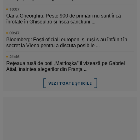
10:07
Oana Gheorghiu: Peste 900 de primării nu sunt încă
înrolate în Ghiseul.ro și riscă sancțiuni ...
09:47
Bloomberg: Foști oficiali europeni și ruși s-au întâlnit în
secret la Viena pentru a discuta posibile ...
21:46
Rețeaua rusă de boți „Matrioșka” îl vizează pe Gabriel
Attal, înaintea alegerilor din Franța ...
VEZI TOATE ȘTIRILE