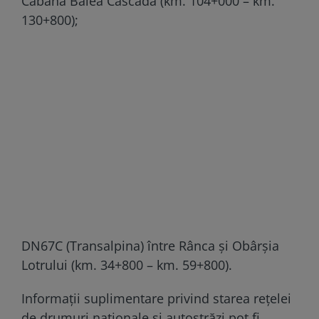
Cabana Bâlea Cascadă (km. 104+000 – km.
130+800);
DN67C (Transalpina) între Rânca și Obârșia
Lotrului (km. 34+800 – km. 59+800).
Informaţii suplimentare privind starea reţelei
de drumuri naţionale și autostrăzi pot fi