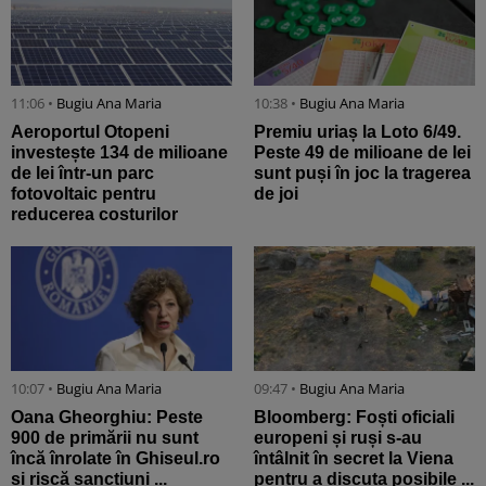
11:06 •
Bugiu ⁠Ana Maria
10:38 •
Bugiu ⁠Ana Maria
Aeroportul Otopeni
Premiu uriaș la Loto 6/49.
investește 134 de milioane
Peste 49 de milioane de lei
de lei într-un parc
sunt puși în joc la tragerea
fotovoltaic pentru
de joi
reducerea costurilor
10:07 •
Bugiu ⁠Ana Maria
09:47 •
Bugiu ⁠Ana Maria
Oana Gheorghiu: Peste
Bloomberg: Foști oficiali
900 de primării nu sunt
europeni și ruși s-au
încă înrolate în Ghiseul.ro
întâlnit în secret la Viena
și riscă sancțiuni ...
pentru a discuta posibile ...