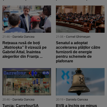
21:46 •
Daniela Oancea
21:08 •
Cornel Ghimeșan
Rețeaua rusă de boți
Senatul a adoptat
„Matrioșka” îl vizează pe
accelerarea plăților către
Gabriel Attal, înaintea
furnizorii de energie
alegerilor din Franța ...
pentru schemele de
plafonare
20:46 •
Daniela Oancea
20:19 •
Daniela Oancea
Turcia: CarrefourSA
BVB a închis pe minus