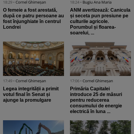
18:29 •
Cornel Ghimeșan
18:24 •
Bugiu ⁠Ana Maria
O femeie a fost arestată,
ANM avertizează: Canicula
după ce patru persoane au
și seceta pun presiune pe
fost înjunghiate în centrul
culturile agricole.
Londrei
Porumbul și floarea-
soarelui, ...
17:49 •
Cornel Ghimeșan
17:06 •
Cornel Ghimeșan
Legea integrității a primit
Primăria Capitalei
votul final în Senat și
introduce 25 de măsuri
ajunge la promulgare
pentru reducerea
consumului de energie
electrică în luna ...