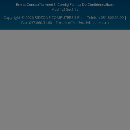
Echipa
Contact
Termeni Si Condiții
Politica De Confidentialitate
Modifică Setările
Copyright © 2026 RIDZONE COMPUTERS S.R.L. | Telefon 031.860.51.09 |
Fax: 037.860.31.60 | E-mail:
office@dailybusiness.ro