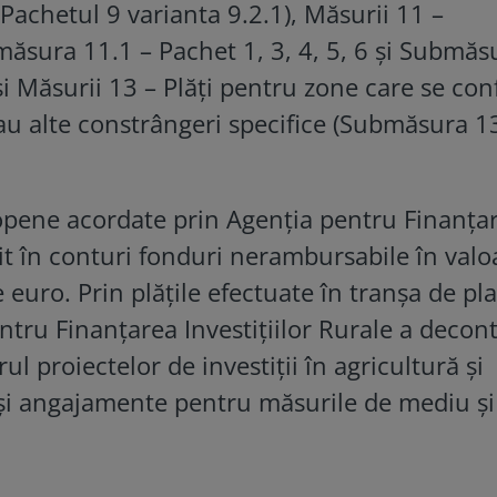
i Pachetul 9 varianta 9.2.1), Măsurii 11 –
măsura 11.1 – Pachet 1, 3, 4, 5, 6 și Submăs
 și Măsurii 13 – Plăţi pentru zone care se co
au alte constrângeri specifice (Submăsura 13
ropene acordate prin Agenția pentru Finanța
mit în conturi fonduri nerambursabile în valo
 euro. Prin plățile efectuate în tranșa de pla
ntru Finanțarea Investițiilor Rurale a decon
rul proiectelor de investiții în agricultură și
și angajamente pentru măsurile de mediu și