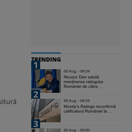
TRENDING
1
08 Aug. - 09:34
Nicușor Dan salută
menținerea ratingului
României de către ...
2
ultură
08 Aug. - 08:59
Moody’s Ratings reconfirmă
calificativul României la ...
3
08 Aug. - 09:00