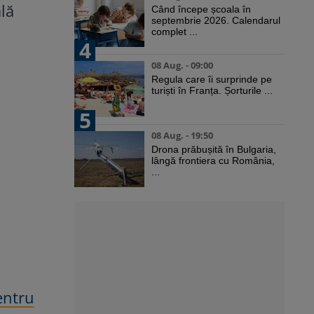
lă
Când începe școala în
septembrie 2026. Calendarul
complet ...
4
08 Aug. - 09:00
Regula care îi surprinde pe
turiști în Franța. Șorturile ...
5
08 Aug. - 19:50
Drona prăbușită în Bulgaria,
lângă frontiera cu România,
...
entru