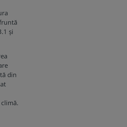
ura
nfruntă
.1 și
rea
are
tă din
tat
 climă.