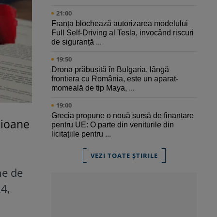
21:00
Franța blochează autorizarea modelului
Full Self-Driving al Tesla, invocând riscuri
de siguranță ...
19:50
Drona prăbușită în Bulgaria, lângă
frontiera cu România, este un aparat-
momeală de tip Maya, ...
19:00
Grecia propune o nouă sursă de finanțare
lioane
pentru UE: O parte din veniturile din
licitațiile pentru ...
VEZI TOATE ȘTIRILE
ne de
24,