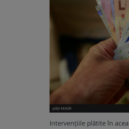
plăți MADR
Intervențiile plătite în ac