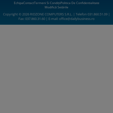
Echipa
Contact
Termeni Si Condiții
Politica De Confidentialitate
Modifică Setările
Copyright © 2026 RIDZONE COMPUTERS S.R.L. | Telefon 031.860.51.09 |
Fax: 037.860.31.60 | E-mail:
office@dailybusiness.ro