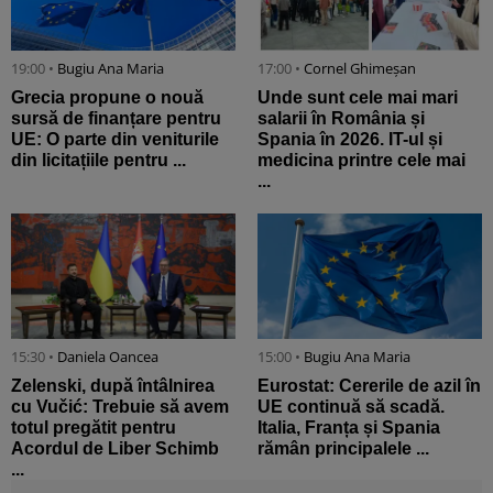
19:00 •
Bugiu ⁠Ana Maria
17:00 •
Cornel Ghimeșan
Grecia propune o nouă
Unde sunt cele mai mari
sursă de finanțare pentru
salarii în România și
UE: O parte din veniturile
Spania în 2026. IT-ul și
din licitațiile pentru ...
medicina printre cele mai
...
15:30 •
Daniela Oancea
15:00 •
Bugiu ⁠Ana Maria
Zelenski, după întâlnirea
Eurostat: Cererile de azil în
cu Vučić: Trebuie să avem
UE continuă să scadă.
totul pregătit pentru
Italia, Franța și Spania
Acordul de Liber Schimb
rămân principalele ...
...