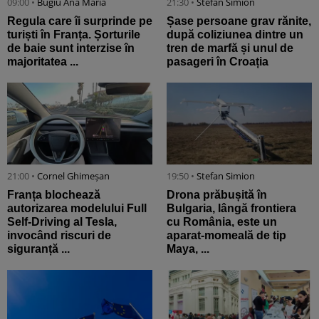
09:00 •
Bugiu ⁠Ana Maria
21:30 •
Stefan Simion
Regula care îi surprinde pe
Șase persoane grav rănite,
turiști în Franța. Șorturile
după coliziunea dintre un
de baie sunt interzise în
tren de marfă și unul de
majoritatea ...
pasageri în Croația
21:00 •
Cornel Ghimeșan
19:50 •
Stefan Simion
Franța blochează
Drona prăbușită în
autorizarea modelului Full
Bulgaria, lângă frontiera
Self-Driving al Tesla,
cu România, este un
invocând riscuri de
aparat-momeală de tip
siguranță ...
Maya, ...