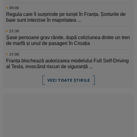
09:00
Regula care îi surprinde pe turiști în Franța. Șorturile de
baie sunt interzise în majoritatea ...
21:30
Șase persoane grav rănite, după coliziunea dintre un tren
de marfă și unul de pasageri în Croația
21:00
Franța blochează autorizarea modelului Full Self-Driving
al Tesla, invocând riscuri de siguranță ...
VEZI TOATE ȘTIRILE