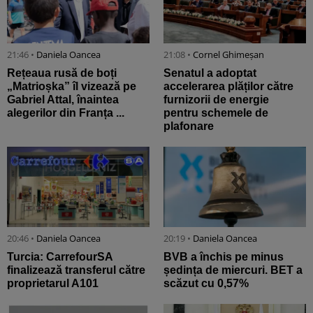
21:46 •
Daniela Oancea
21:08 •
Cornel Ghimeșan
Rețeaua rusă de boți
Senatul a adoptat
„Matrioșka” îl vizează pe
accelerarea plăților către
Gabriel Attal, înaintea
furnizorii de energie
alegerilor din Franța ...
pentru schemele de
plafonare
20:46 •
Daniela Oancea
20:19 •
Daniela Oancea
Turcia: CarrefourSA
BVB a închis pe minus
finalizează transferul către
ședința de miercuri. BET a
proprietarul A101
scăzut cu 0,57%