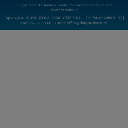
Echipa
Contact
Termeni Si Condiții
Politica De Confidentialitate
Modifică Setările
Copyright © 2026 RIDZONE COMPUTERS S.R.L. | Telefon 031.860.51.09 |
Fax: 037.860.31.60 | E-mail:
office@dailybusiness.ro