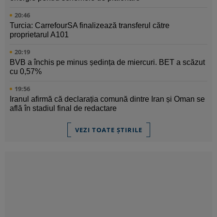
20:46
Turcia: CarrefourSA finalizează transferul către
proprietarul A101
20:19
BVB a închis pe minus ședința de miercuri. BET a scăzut
cu 0,57%
19:56
Iranul afirmă că declarația comună dintre Iran și Oman se
află în stadiul final de redactare
VEZI TOATE ȘTIRILE