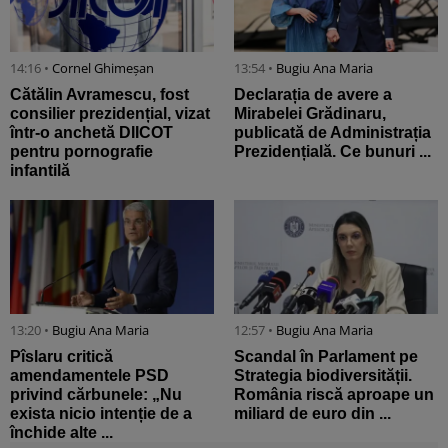
14:16 •
Cornel Ghimeșan
13:54 •
Bugiu ⁠Ana Maria
Cătălin Avramescu, fost
Declarația de avere a
consilier prezidențial, vizat
Mirabelei Grădinaru,
într-o anchetă DIICOT
publicată de Administrația
pentru pornografie
Prezidențială. Ce bunuri ...
infantilă
13:20 •
Bugiu ⁠Ana Maria
12:57 •
Bugiu ⁠Ana Maria
Pîslaru critică
Scandal în Parlament pe
amendamentele PSD
Strategia biodiversității.
privind cărbunele: „Nu
România riscă aproape un
exista nicio intenție de a
miliard de euro din ...
închide alte ...