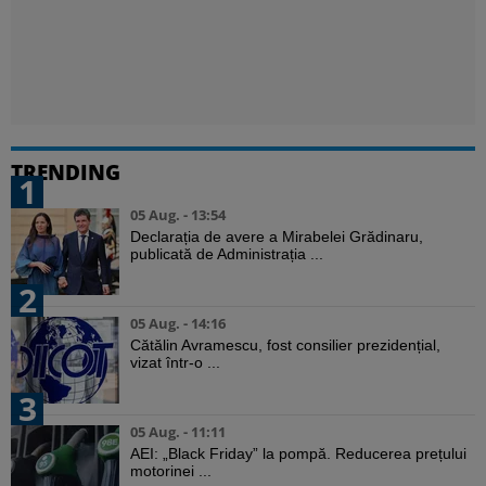
TRENDING
1
05 Aug. - 13:54
Declarația de avere a Mirabelei Grădinaru,
publicată de Administrația ...
2
05 Aug. - 14:16
Cătălin Avramescu, fost consilier prezidențial,
vizat într-o ...
3
05 Aug. - 11:11
AEI: „Black Friday” la pompă. Reducerea prețului
motorinei ...