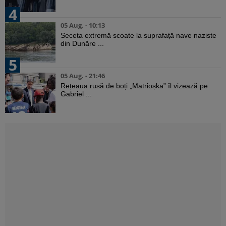
4
05 Aug. - 10:13
Seceta extremă scoate la suprafață nave naziste
din Dunăre ...
5
05 Aug. - 21:46
Rețeaua rusă de boți „Matrioșka” îl vizează pe
Gabriel ...