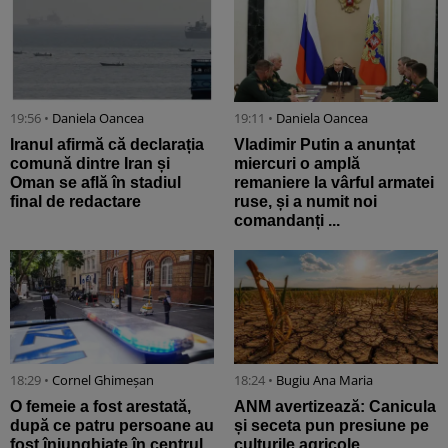
19:56 •
Daniela Oancea
19:11 •
Daniela Oancea
Iranul afirmă că declarația
Vladimir Putin a anunțat
comună dintre Iran și
miercuri o amplă
Oman se află în stadiul
remaniere la vârful armatei
final de redactare
ruse, și a numit noi
comandanți ...
18:29 •
Cornel Ghimeșan
18:24 •
Bugiu ⁠Ana Maria
O femeie a fost arestată,
ANM avertizează: Canicula
după ce patru persoane au
și seceta pun presiune pe
fost înjunghiate în centrul
culturile agricole.