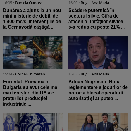
16:05 •
Daniela Oancea
16:00 •
Bugiu ⁠Ana Maria
Dunărea a ajuns la un nou
Scădere puternică în
minim istoric de debit, de
sectorul silvic. Cifra de
1.400 mc/s. Intervențiile de
afaceri a unităților silvice
la Cernavodă câștigă ...
s-a redus cu peste 21% ...
15:04 •
Cornel Ghimeșan
15:03 •
Bugiu ⁠Ana Maria
Eurostat: România și
Adrian Negrescu: Noua
Bulgaria au avut cele mai
reglementare a jocurilor de
mari creșteri din UE ale
noroc a blocat operatorii
prețurilor producției
autorizați și ar putea ...
industriale ...