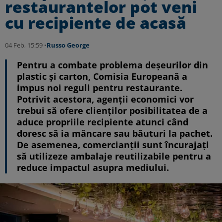
restaurantelor pot veni
cu recipiente de acasă
04 Feb, 15:59 •
Russo George
Pentru a combate problema deșeurilor din
plastic și carton, Comisia Europeană a
impus noi reguli pentru restaurante.
Potrivit acestora, agenții economici vor
trebui să ofere clienților posibilitatea de a
aduce propriile recipiente atunci când
doresc să ia mâncare sau băuturi la pachet.
De asemenea, comercianții sunt încurajați
să utilizeze ambalaje reutilizabile pentru a
reduce impactul asupra mediului.