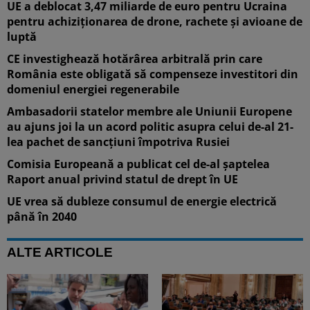
UE a deblocat 3,47 miliarde de euro pentru Ucraina
pentru achiziţionarea de drone, rachete şi avioane de
luptă
CE investighează hotărârea arbitrală prin care
România este obligată să compenseze investitori din
domeniul energiei regenerabile
Ambasadorii statelor membre ale Uniunii Europene
au ajuns joi la un acord politic asupra celui de-al 21-
lea pachet de sancțiuni împotriva Rusiei
Comisia Europeană a publicat cel de-al șaptelea
Raport anual privind statul de drept în UE
UE vrea să dubleze consumul de energie electrică
până în 2040
ALTE ARTICOLE