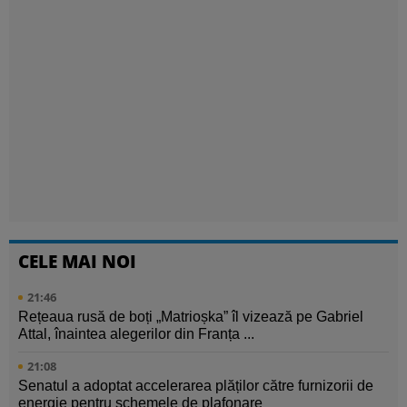
CELE MAI NOI
21:46
Rețeaua rusă de boți „Matrioșka” îl vizează pe Gabriel
Attal, înaintea alegerilor din Franța ...
21:08
Senatul a adoptat accelerarea plăților către furnizorii de
energie pentru schemele de plafonare