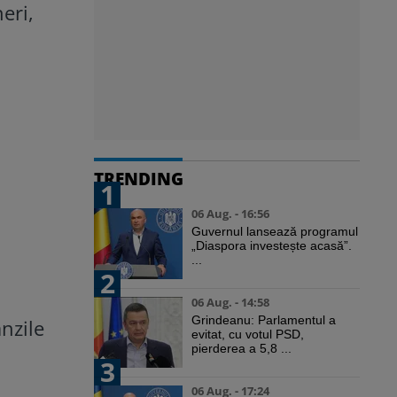
eri,
TRENDING
1
06 Aug. - 16:56
Guvernul lansează programul
„Diaspora investește acasă”.
...
2
06 Aug. - 14:58
Grindeanu: Parlamentul a
nzile
evitat, cu votul PSD,
pierderea a 5,8 ...
3
06 Aug. - 17:24