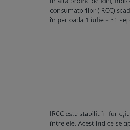
În altă ordine de idei, indi
consumatorilor (IRCC) scade
în perioada 1 iulie – 31 se
IRCC este stabilit în func
între ele. Acest indice se a