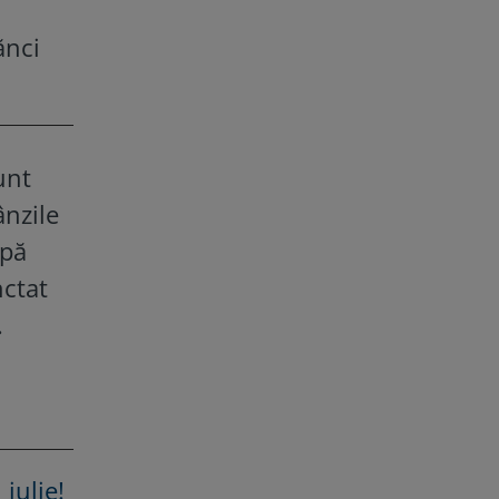
ănci
unt
ânzile
upă
nctat
.
 iulie!