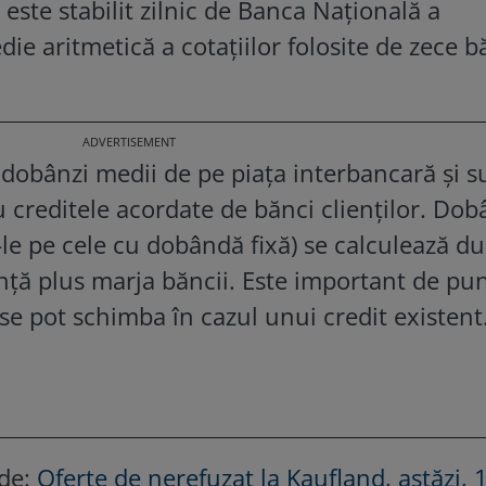
 este stabilit zilnic de Banca Națională a
e aritmetică a cotațiilor folosite de zece b
 dobânzi medii de pe piața interbancară și s
ru creditele acordate de bănci clienților. Dob
-le pe cele cu dobândă fixă) se calculează d
ință plus marja băncii. Este important de pu
se pot schimba în cazul unui credit existent
 de:
Oferte de nerefuzat la Kaufland, astăzi, 1