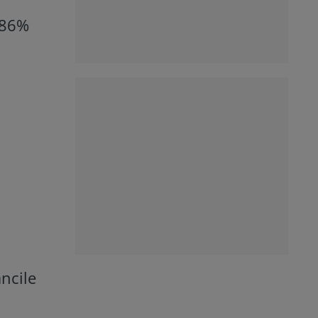
5,86%
ncile