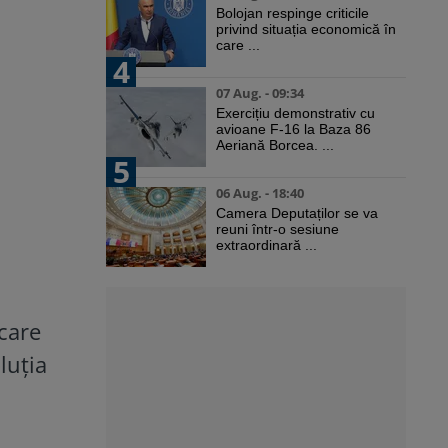
Bolojan respinge criticile
privind situația economică în
care ...
4
07 Aug. - 09:34
Exercițiu demonstrativ cu
avioane F-16 la Baza 86
Aeriană Borcea. ...
5
06 Aug. - 18:40
Camera Deputaților se va
reuni într-o sesiune
extraordinară ...
care
luția