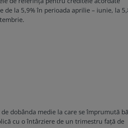
cele de referință pentru creditele acordate
 de la 5,9% în perioada aprilie – iunie, la 
ptembrie.
ție de dobânda medie la care se împrumută bă
plică cu o întârziere de un trimestru față de