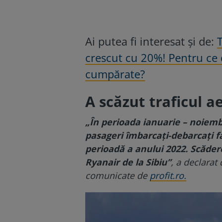
Ai putea fi interesat și de:
crescut cu 20%! Pentru ce d
cumpărate?
A scăzut traficul a
„În perioada ianuarie – noiemb
pasageri îmbarcați-debarcați f
perioadă a anului 2022. Scăder
Ryanair de la Sibiu”
, a declarat
comunicate de
profit.ro.