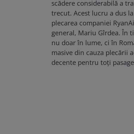
scădere considerabilă a tra
trecut. Acest lucru a dus 
plecarea companiei RyanAir 
general, Mariu Gîrdea. În t
nu doar în lume, ci în Româ
masive din cauza plecării 
decente pentru toți pasager