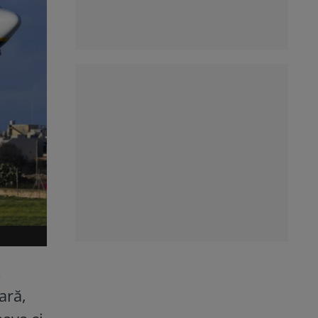
.
ară,