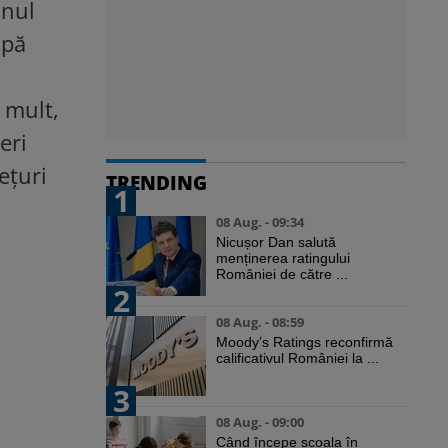
anul
upă
 mult,
eri
ețuri
TRENDING
1
08 Aug. - 09:34
Nicușor Dan salută
menținerea ratingului
României de către ...
2
08 Aug. - 08:59
Moody’s Ratings reconfirmă
calificativul României la ...
3
08 Aug. - 09:00
Când începe școala în