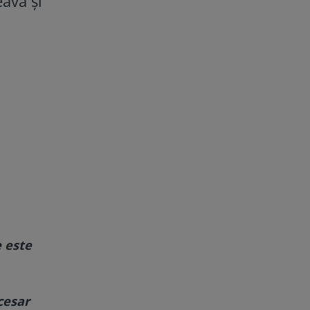
eava și
e este
ecesar