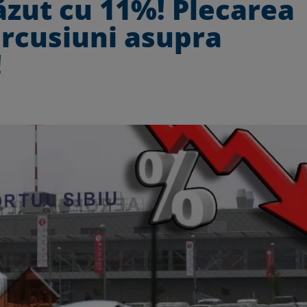
căzut cu 11%! Plecarea
ercusiuni asupra
!