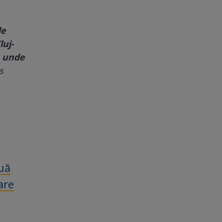
de
luj-
, unde
s
ouă
are