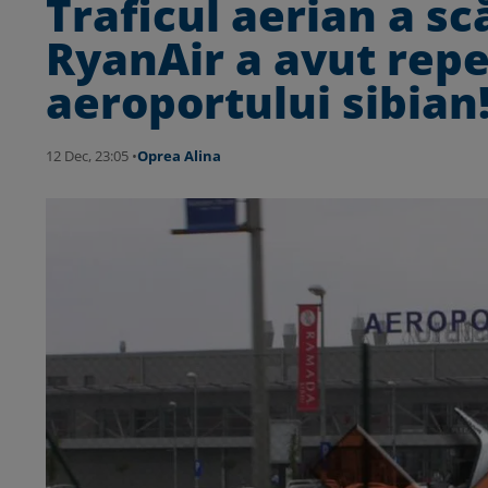
Traficul aerian a s
RyanAir a avut rep
aeroportului sibian
12 Dec, 23:05 •
Oprea Alina