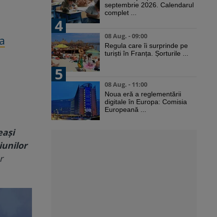
septembrie 2026. Calendarul
complet ...
4
08 Aug. - 09:00
a
Regula care îi surprinde pe
turiști în Franța. Șorturile ...
5
08 Aug. - 11:00
Noua eră a reglementării
digitale în Europa: Comisia
Europeană ...
eași
iunilor
r