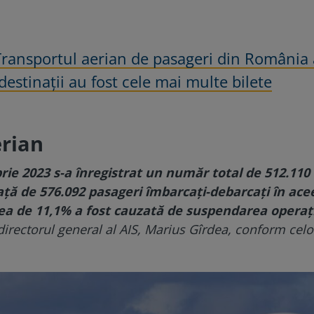
Transportul aerian de pasageri din România 
estinații au fost cele mai multe bilete
erian
rie 2023 s-a înregistrat un număr total de 512.110
ață de 576.092 pasageri îmbarcați-debarcați în ace
ea de 11,1% a fost cauzată de suspendarea operaț
 directorul general al AIS, Marius Gîrdea, conform celo