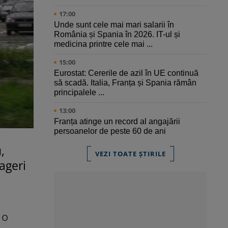
17:00
Unde sunt cele mai mari salarii în
România și Spania în 2026. IT-ul și
medicina printre cele mai ...
15:00
Eurostat: Cererile de azil în UE continuă
să scadă. Italia, Franța și Spania rămân
principalele ...
13:00
Franța atinge un record al angajării
persoanelor de peste 60 de ani
,
VEZI TOATE ȘTIRILE
ageri
 o