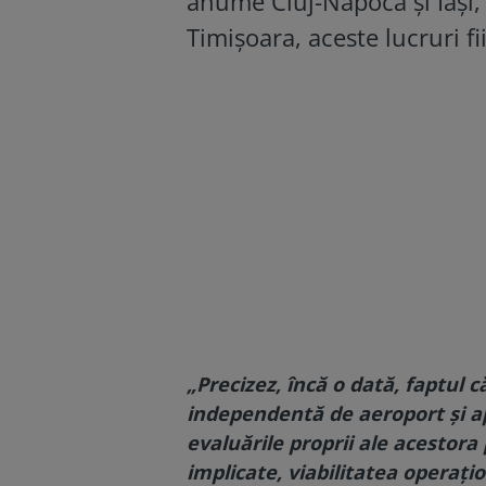
anume Cluj-Napoca și Iași, 
Timișoara, aceste lucruri fi
„Precizez, încă o dată, faptul
independentă de aeroport și apa
evaluările proprii ale acestora 
implicate, viabilitatea operațio