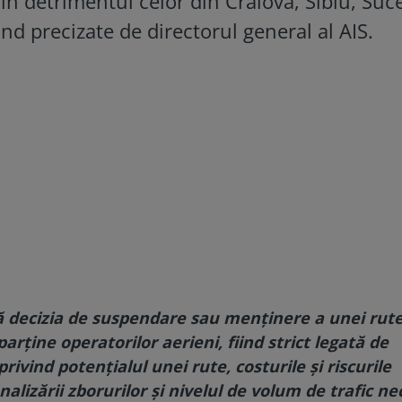
în detrimentul celor din Craiova, Sibiu, Suc
ind precizate de directorul general al AIS.
 că decizia de suspendare sau menținere a unei rut
rține operatorilor aerieni, fiind strict legată de
privind potențialul unei rute, costurile și riscurile
nalizării zborurilor și nivelul de volum de trafic n