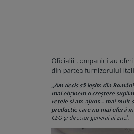
Oficialii companiei au ofer
din partea furnizorului ital
„Am decis să ieşim din România
mai obţinem o creştere suplimen
reţele si am ajuns – mai mult s
producţie care nu mai oferă mul
CEO şi director general al Enel.