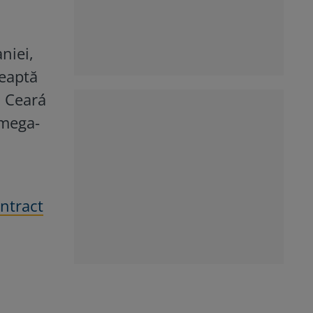
aniei,
teaptă
n Ceará
 mega-
ontract