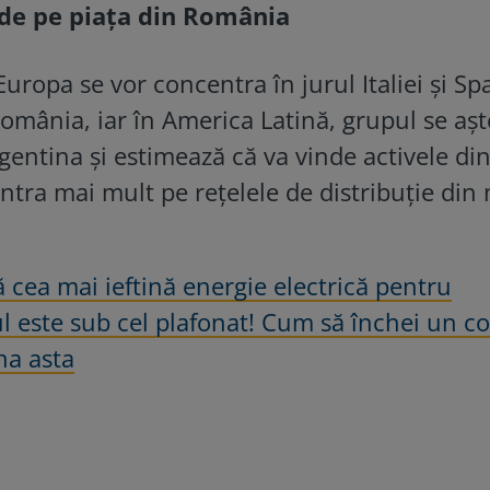
de pe piața din România
 Europa se vor concentra în jurul Italiei şi Sp
România, iar în America Latină, grupul se aş
rgentina şi estimează că va vinde activele di
entra mai mult pe reţelele de distribuţie din
 cea mai ieftină energie electrică pentru
l este sub cel plafonat! Cum să închei un c
na asta