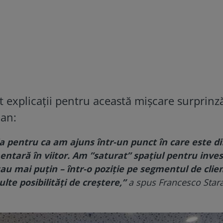
it explicații pentru această mișcare surprinz
ian:
 pentru ca am ajuns într-un punct în care este difi
tară în viitor. Am ”saturat” spaţiul pentru invest
au mai puţin – într-o poziţie pe segmentul de clien
te posibilităţi de creştere,”
a spus Francesco Star