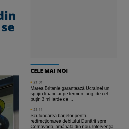
din
 se
CELE MAI NOI
21:31
Marea Britanie garantează Ucrainei un
sprijin financiar pe termen lung, de cel
puțin 3 miliarde de ...
21:11
Scufundarea barjelor pentru
redirecționarea debitului Dunării spre
Cernavodă, amânată din nou. Intervenția