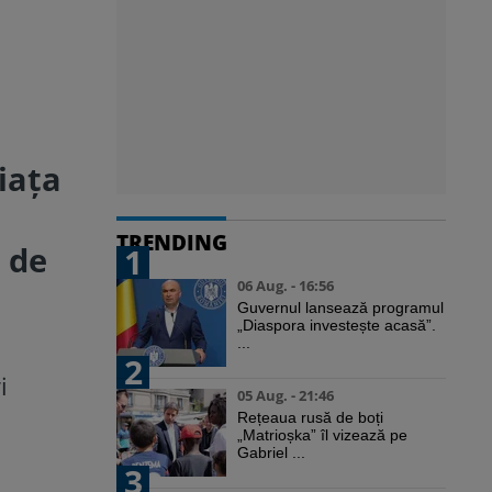
iața
TRENDING
 de
1
06 Aug. - 16:56
Guvernul lansează programul
„Diaspora investește acasă”.
...
2
i
05 Aug. - 21:46
Rețeaua rusă de boți
„Matrioșka” îl vizează pe
Gabriel ...
3