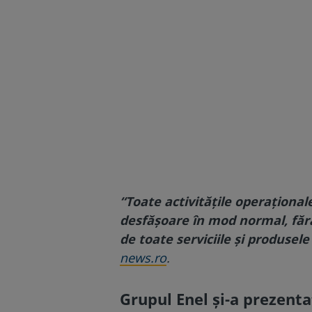
“Toate activităţile operaţional
desfăşoare în mod normal, fără 
de toate serviciile şi produsele
news.ro
.
Grupul Enel şi-a prezenta