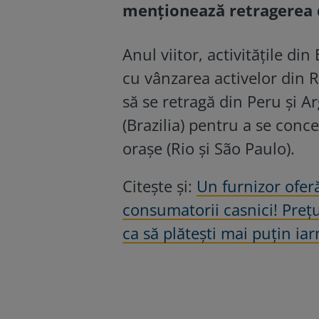
menționează retragerea 
Anul viitor, activităţile din
cu vânzarea activelor din 
să se retragă din Peru şi A
(Brazilia) pentru a se conc
oraşe (Rio şi São Paulo).
Citește și:
Un furnizor oferă
consumatorii casnici! Prețu
ca să plătești mai puțin iar