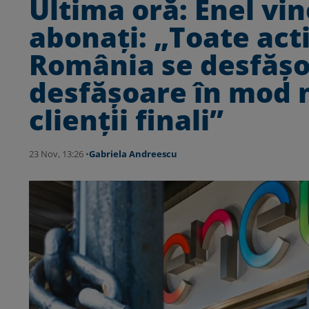
Ultima oră: Enel vin
abonați: „Toate acti
România se desfăşoa
desfăşoare în mod n
clienţii finali”
23 Nov, 13:26 •
Gabriela Andreescu