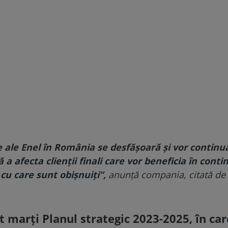
e ale Enel în România se desfăşoară şi vor continu
a afecta clienţii finali care vor beneficia în conti
 cu care sunt obişnuiţi”,
anunţă compania, citată de
t marţi Planul strategic 2023-2025, în car