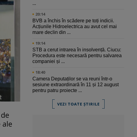
...
20:14
BVB a închis în scădere pe toți indicii.
Acțiunile Hidroelectrica au avut cel mai
mare declin din ...
19:14
STB a cerut intrarea în insolvență. Ciucu:
Procedura este necesară pentru salvarea
companiei și ...
18:40
Camera Deputaților se va reuni într-o
sesiune extraordinară în 11 și 12 august
pentru patru proiecte ...
VEZI TOATE ȘTIRILE
 de
e ale