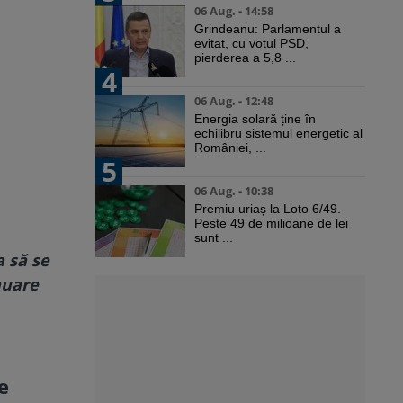
06 Aug. - 14:58
Grindeanu: Parlamentul a
evitat, cu votul PSD,
pierderea a 5,8 ...
4
06 Aug. - 12:48
Energia solară ține în
echilibru sistemul energetic al
României, ...
5
06 Aug. - 10:38
Premiu uriaș la Loto 6/49.
Peste 49 de milioane de lei
sunt ...
a să se
nuare
e