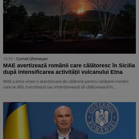
16:55 •
Cornel Ghimeșan
MAE avertizează românii care călătoresc în Sicilia
după intensificarea activității vulcanului Etna
MAE a emis vineri o atenționare de călătorie pentru cetățenii români
care se află, tranzitează sau intenționează să călătorească în…