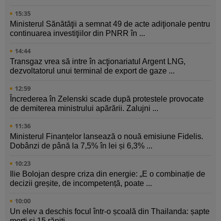
15:35
Ministerul Sănătăţii a semnat 49 de acte adiţionale pentru
continuarea investiţiilor din PNRR în ...
14:44
Transgaz vrea să intre în acţionariatul Argent LNG,
dezvoltatorul unui terminal de export de gaze ...
12:59
Încrederea în Zelenski scade după protestele provocate
de demiterea ministrului apărării. Zalujni ...
11:36
Ministerul Finanțelor lansează o nouă emisiune Fidelis.
Dobânzi de până la 7,5% în lei și 6,3% ...
10:23
Ilie Bolojan despre criza din energie: „E o combinație de
decizii greșite, de incompetență, poate ...
10:00
Un elev a deschis focul într-o școală din Thailanda: șapte
morți și 15 răniți