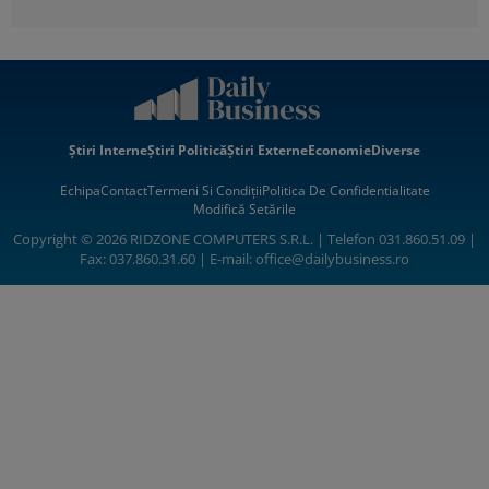
Știri Interne
Știri Politică
Știri Externe
Economie
Diverse
Echipa
Contact
Termeni Si Condiții
Politica De Confidentialitate
Modifică Setările
Copyright © 2026 RIDZONE COMPUTERS S.R.L. | Telefon 031.860.51.09 |
Fax: 037.860.31.60 | E-mail:
office@dailybusiness.ro