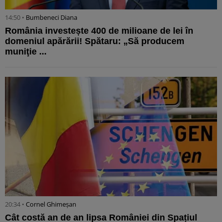
14:50 •
Bumbeneci Diana
România investește 400 de milioane de lei în
domeniul apărării! Spătaru: „Să producem
muniţie ...
20:34 •
Cornel Ghimeșan
Cât costă an de an lipsa României din Spațiul