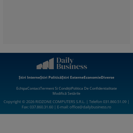
Știri Interne
Știri Politică
Știri Externe
Economie
Diverse
Echipa
Contact
Termeni Si Condiții
Politica De Confidentialitate
Modifică Setările
Copyright © 2026 RIDZONE COMPUTERS S.R.L. | Telefon 031.860.51.09 |
Fax: 037.860.31.60 | E-mail:
office@dailybusiness.ro