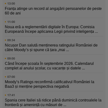
13:00
Franța atinge un record al angajării persoanelor de peste
60 de ani
11:00
Noua eră a reglementării digitale în Europa: Comisia
Europeană începe aplicarea Legii privind inteligența ...
09:34
Nicușor Dan salută menținerea ratingului României de
către Moody’s și spune că țara „mai ...
09:00
Când începe școala în septembrie 2026. Calendarul
complet al anului școlar, cu vacanțe și datele ...
07:00
Moody’s Ratings reconfirmă calificativul României la
Baa3 și menține perspectiva negativă
17:41
Spania cere Italiei să ridice până duminică controalele la
frontieră și amenință cu măsuri de ...