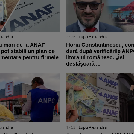
exandra
23:26 •
Lupu Alexandra
 mari de la ANAF.
Horia Constantinescu, con
 pot stabili un plan de
dură după verificările AN
mentare pentru firmele
litoralul românesc. „Își
desfăşoară ...
exandra
17:53 •
Lupu Alexandra