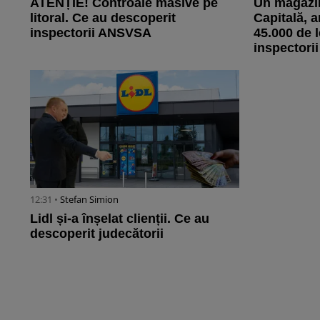
ATENȚIE! Controale masive pe
Un magazi
litoral. Ce au descoperit
Capitală,
inspectorii ANSVSA
45.000 de l
inspectorii
12:31 •
Stefan Simion
Lidl și-a înșelat clienții. Ce au
descoperit judecătorii