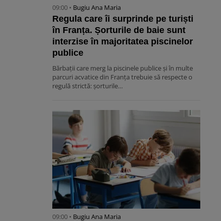
09:00 •
Bugiu ⁠Ana Maria
Regula care îi surprinde pe turiști
în Franța. Șorturile de baie sunt
interzise în majoritatea piscinelor
publice
Bărbații care merg la piscinele publice și în multe
parcuri acvatice din Franța trebuie să respecte o
regulă strictă: șorturile…
09:00 •
Bugiu ⁠Ana Maria