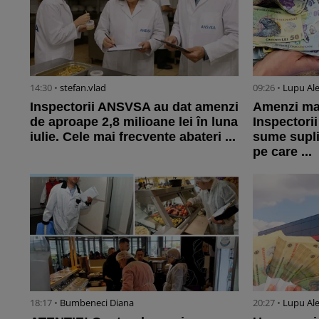
14:30 •
stefan.vlad
09:26 •
Lupu Al
Inspectorii ANSVSA au dat amenzi
Amenzi mai
de aproape 2,8 milioane lei în luna
Inspectorii
iulie. Cele mai frecvente abateri ...
sume supli
pe care ...
18:17 •
Bumbeneci Diana
20:27 •
Lupu Al