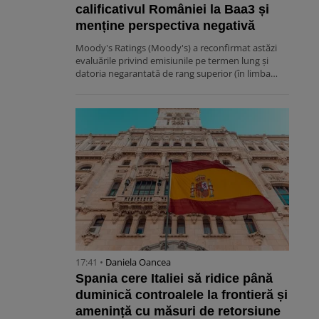
calificativul României la Baa3 și
menține perspectiva negativă
Moody's Ratings (Moody's) a reconfirmat astăzi
evaluările privind emisiunile pe termen lung și
datoria negarantată de rang superior (în limba…
17:41 •
Daniela Oancea
Spania cere Italiei să ridice până
duminică controalele la frontieră și
amenință cu măsuri de retorsiune