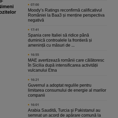
AF
07:00
Nimeni
Moody’s Ratings reconfirmă calificativul
zitelor
României la Baa3 și menține perspectiva
negativă
17:41
Spania cere Italiei să ridice până
duminică controalele la frontieră și
amenință cu măsuri de ...
16:55
MAE avertizează românii care călătoresc
în Sicilia după intensificarea activității
vulcanului Etna
16:21
Guvernul a adoptat regulile pentru
limitarea consumului de energie al marilor
companii
16:01
Arabia Saudită, Turcia şi Pakistanul au
semnat un acord de apărare comună la