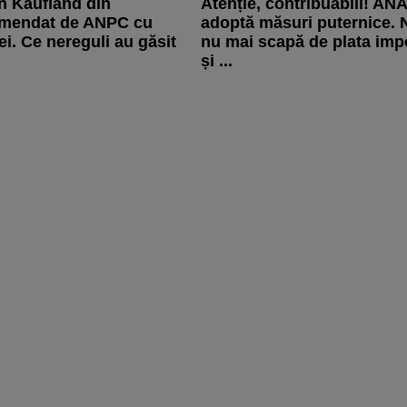
n Kaufland din
Atenție, contribuabili! AN
 amendat de ANPC cu
adoptă măsuri puternice. 
ei. Ce nereguli au găsit
nu mai scapă de plata impo
și ...