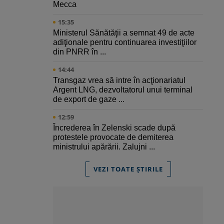
Mecca
15:35
Ministerul Sănătăţii a semnat 49 de acte
adiţionale pentru continuarea investiţiilor
din PNRR în ...
14:44
Transgaz vrea să intre în acţionariatul
Argent LNG, dezvoltatorul unui terminal
de export de gaze ...
12:59
Încrederea în Zelenski scade după
protestele provocate de demiterea
ministrului apărării. Zalujni ...
VEZI TOATE ȘTIRILE