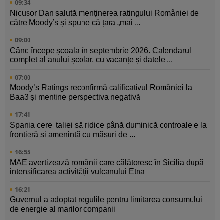
09:34
Nicușor Dan salută menținerea ratingului României de
către Moody’s și spune că țara „mai ...
09:00
Când începe școala în septembrie 2026. Calendarul
complet al anului școlar, cu vacanțe și datele ...
07:00
Moody’s Ratings reconfirmă calificativul României la
Baa3 și menține perspectiva negativă
17:41
Spania cere Italiei să ridice până duminică controalele la
frontieră și amenință cu măsuri de ...
16:55
MAE avertizează românii care călătoresc în Sicilia după
intensificarea activității vulcanului Etna
16:21
Guvernul a adoptat regulile pentru limitarea consumului
de energie al marilor companii