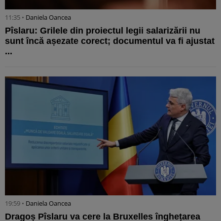
11:35 •
Daniela Oancea
Pîslaru: Grilele din proiectul legii salarizării nu
sunt încă așezate corect; documentul va fi ajustat
...
19:59 •
Daniela Oancea
Dragoș Pîslaru va cere la Bruxelles înghețarea