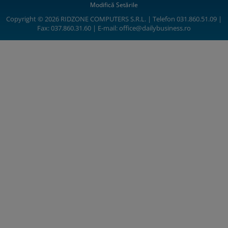
Modifică Setările
Copyright © 2026 RIDZONE COMPUTERS S.R.L. | Telefon 031.860.51.09 |
Fax: 037.860.31.60 | E-mail:
office@dailybusiness.ro