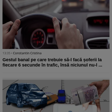
13:35 •
Constantin Cristina
Gestul banal pe care trebuie să-l facă șoferii la
fiecare 6 secunde în trafic, însă niciunul nu-l ...