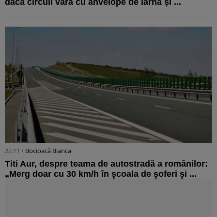
dacă circuli vara cu anvelope de iarnă și ...
22:11 •
Bocioacă Bianca
Titi Aur, despre teama de autostradă a românilor:
„Merg doar cu 30 km/h în şcoala de şoferi şi ...