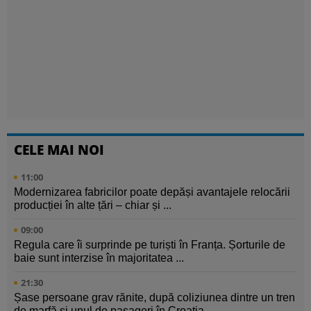
CELE MAI NOI
11:00
Modernizarea fabricilor poate depăși avantajele relocării
producției în alte țări – chiar și ...
09:00
Regula care îi surprinde pe turiști în Franța. Șorturile de
baie sunt interzise în majoritatea ...
21:30
Șase persoane grav rănite, după coliziunea dintre un tren
de marfă și unul de pasageri în Croația