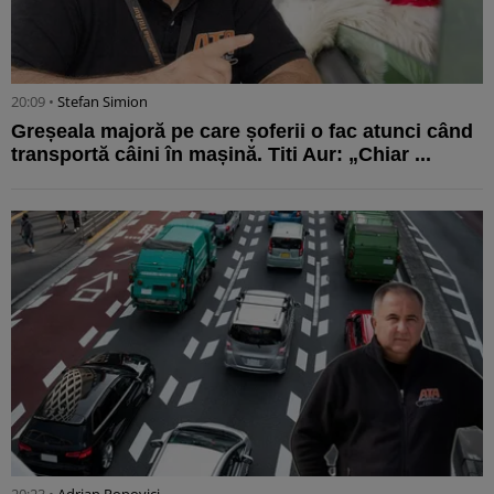
20:09 •
Stefan Simion
Greșeala majoră pe care șoferii o fac atunci când
transportă câini în mașină. Titi Aur: „Chiar ...
20:23 •
Adrian Popovici