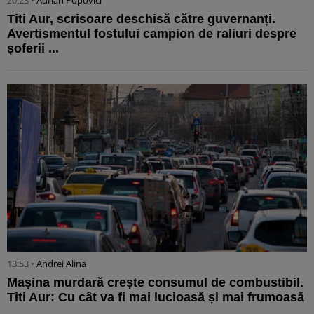
Titi Aur, scrisoare deschisă către guvernanți.
Avertismentul fostului campion de raliuri despre
șoferii ...
13:53 •
Andrei Alina
Mașina murdară crește consumul de combustibil.
Titi Aur: Cu cât va fi mai lucioasă și mai frumoasă
...