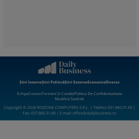
Știri Interne
Știri Politică
Știri Externe
Economie
Diverse
Echipa
Contact
Termeni Si Condiții
Politica De Confidentialitate
Modifică Setările
Copyright © 2026 RIDZONE COMPUTERS S.R.L. | Telefon 031.860.51.09 |
Fax: 037.860.31.60 | E-mail:
office@dailybusiness.ro