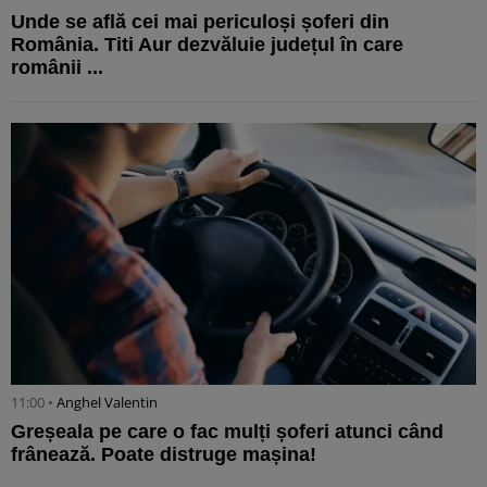
Unde se află cei mai periculoși șoferi din
România. Titi Aur dezvăluie județul în care
românii ...
11:00 •
Anghel Valentin
Greșeala pe care o fac mulți șoferi atunci când
frânează. Poate distruge mașina!