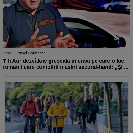
11:00 •
Cornel Ghimeșan
Titi Aur dezvăluie greșeala imensă pe care o fac
românii care cumpără mașini second-hand: „Și ...