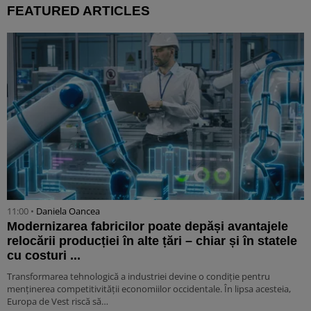
FEATURED ARTICLES
11:00 •
Daniela Oancea
Modernizarea fabricilor poate depăși avantajele
relocării producției în alte țări – chiar și în statele
cu costuri ...
Transformarea tehnologică a industriei devine o condiție pentru
menținerea competitivității economiilor occidentale. În lipsa acesteia,
Europa de Vest riscă să…