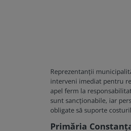
Reprezentanţii municipalită
interveni imediat pentru 
apel ferm la responsabilita
sunt sancţionabile, iar pers
obligate să suporte costuril
Primăria Constanța 