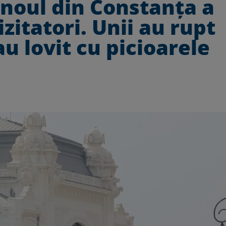
inoul din Constanța a
izitatori. Unii au rupt
 au lovit cu picioarele