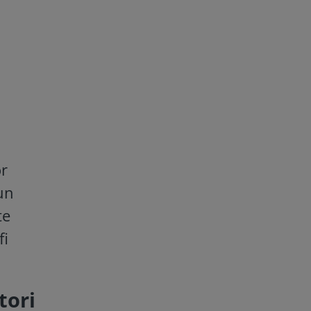
or
un
te
fi
tori