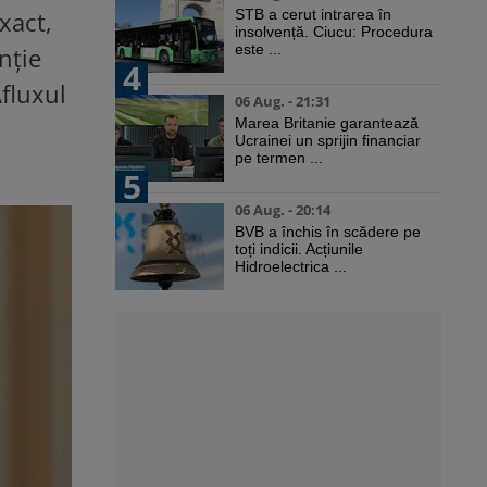
xact,
STB a cerut intrarea în
insolvență. Ciucu: Procedura
este ...
enţie
4
Afluxul
06 Aug. - 21:31
Marea Britanie garantează
Ucrainei un sprijin financiar
pe termen ...
5
06 Aug. - 20:14
BVB a închis în scădere pe
toți indicii. Acțiunile
Hidroelectrica ...