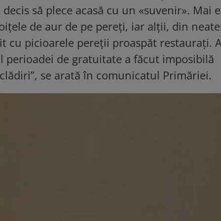
au decis să plece acasă cu un «suvenir». Mai e
oiţele de aur de pe pereţi, iar alţii, din neat
it cu picioarele pereţii proaspăt restauraţi. 
l perioadei de gratuitate a făcut imposibilă
clădiri”, se arată în comunicatul Primăriei.