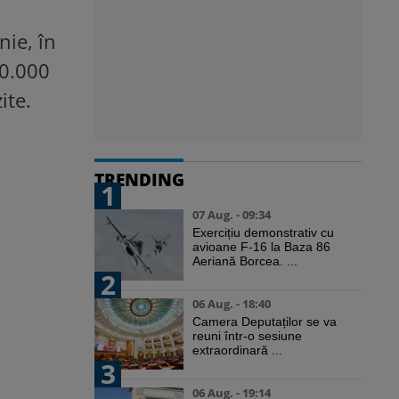
nie, în
10.000
ite.
TRENDING
1
07 Aug. - 09:34
Exercițiu demonstrativ cu
avioane F-16 la Baza 86
Aeriană Borcea. ...
2
06 Aug. - 18:40
Camera Deputaților se va
reuni într-o sesiune
extraordinară ...
3
06 Aug. - 19:14