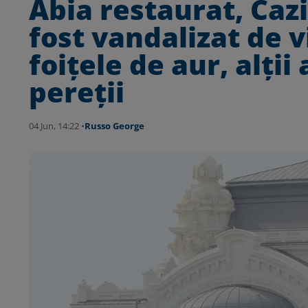
Abia restaurat, Caz
fost vandalizat de v
foițele de aur, alții
pereții
04 Jun, 14:22 •
Russo George