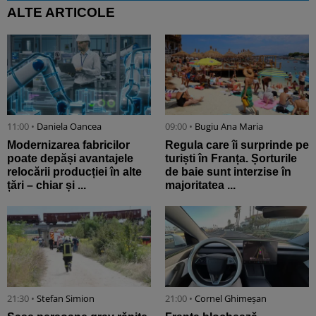
ALTE ARTICOLE
11:00 •
Daniela Oancea
09:00 •
Bugiu ⁠Ana Maria
Modernizarea fabricilor
Regula care îi surprinde pe
poate depăși avantajele
turiști în Franța. Șorturile
relocării producției în alte
de baie sunt interzise în
țări – chiar și ...
majoritatea ...
21:30 •
Stefan Simion
21:00 •
Cornel Ghimeșan