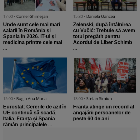
17:00 •
Cornel Ghimeșan
15:30 •
Daniela Oancea
Unde sunt cele mai mari
Zelenski, după întâlnirea
salarii în România și
cu Vučić: Trebuie să avem
Spania în 2026. IT-ul și
totul pregătit pentru
medicina printre cele mai
Acordul de Liber Schimb
...
...
15:00 •
Bugiu ⁠Ana Maria
13:00 •
Stefan Simion
Eurostat: Cererile de azil în
Franța atinge un record al
UE continuă să scadă.
angajării persoanelor de
Italia, Franța și Spania
peste 60 de ani
rămân principalele ...