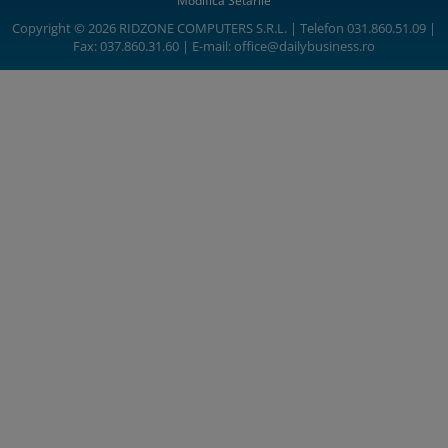
Modifică Setările
Copyright © 2026 RIDZONE COMPUTERS S.R.L. | Telefon 031.860.51.09 |
Fax: 037.860.31.60 | E-mail:
office@dailybusiness.ro