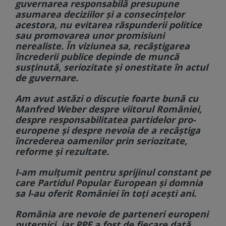
guvernarea responsabilă presupune
asumarea deciziilor și a consecințelor
acestora, nu evitarea răspunderii politice
sau promovarea unor promisiuni
nerealiste. În viziunea sa, recâștigarea
încrederii publice depinde de muncă
susținută, seriozitate și onestitate în actul
de guvernare.
Am avut astăzi o discuție foarte bună cu
Manfred Weber despre viitorul României,
despre responsabilitatea partidelor pro-
europene și despre nevoia de a recâștiga
încrederea oamenilor prin seriozitate,
reforme și rezultate.
I-am mulțumit pentru sprijinul constant pe
care Partidul Popular European și domnia
sa l-au oferit României în toți acești ani.
România are nevoie de parteneri europeni
puternici, iar PPE a fost de fiecare dată