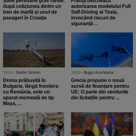
Șase persoane grav rănite,
Franța blochează
după coliziunea dintre un
autorizarea modelului Full
tren de marfă și unul de
Self-Driving al Tesla,
pasageri în Croația
invocând riscuri de
siguranță ...
19:50 •
Stefan Simion
19:00 •
Bugiu ⁠Ana Maria
Drona prăbușită în
Grecia propune o nouă
Bulgaria, lângă frontiera
sursă de finanțare pentru
cu România, este un
UE: O parte din veniturile
aparat-momeală de tip
din licitațiile pentru ...
Maya, ...