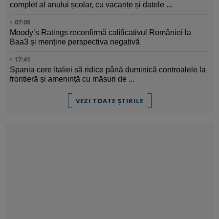
complet al anului școlar, cu vacanțe și datele ...
07:00
Moody’s Ratings reconfirmă calificativul României la
Baa3 și menține perspectiva negativă
17:41
Spania cere Italiei să ridice până duminică controalele la
frontieră și amenință cu măsuri de ...
VEZI TOATE ȘTIRILE