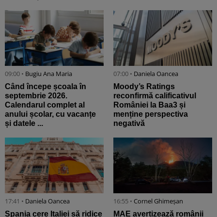
09:00 •
Bugiu ⁠Ana Maria
07:00 •
Daniela Oancea
Când începe școala în
Moody’s Ratings
septembrie 2026.
reconfirmă calificativul
Calendarul complet al
României la Baa3 și
anului școlar, cu vacanțe
menține perspectiva
și datele ...
negativă
17:41 •
Daniela Oancea
16:55 •
Cornel Ghimeșan
Spania cere Italiei să ridice
MAE avertizează românii