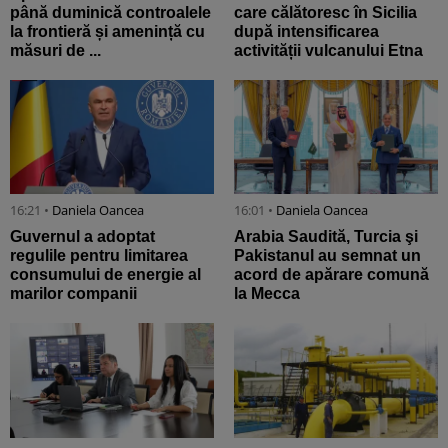
până duminică controalele
care călătoresc în Sicilia
la frontieră și amenință cu
după intensificarea
măsuri de ...
activității vulcanului Etna
16:21 •
Daniela Oancea
16:01 •
Daniela Oancea
Guvernul a adoptat
Arabia Saudită, Turcia şi
regulile pentru limitarea
Pakistanul au semnat un
consumului de energie al
acord de apărare comună
marilor companii
la Mecca