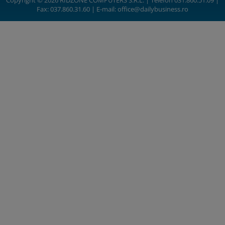
Copyright © 2026 RIDZONE COMPUTERS S.R.L. | Telefon 031.860.51.09 |
Fax: 037.860.31.60 | E-mail:
office@dailybusiness.ro