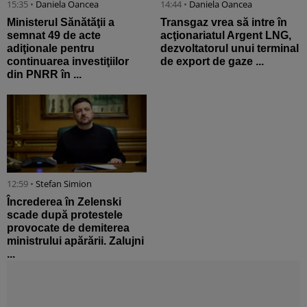
15:35 •
Daniela Oancea
14:44 •
Daniela Oancea
Ministerul Sănătăţii a
Transgaz vrea să intre în
semnat 49 de acte
acţionariatul Argent LNG,
adiţionale pentru
dezvoltatorul unui terminal
continuarea investiţiilor
de export de gaze ...
din PNRR în ...
12:59 •
Stefan Simion
Încrederea în Zelenski
scade după protestele
provocate de demiterea
ministrului apărării. Zalujni
...