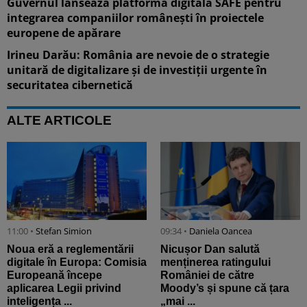
Guvernul lansează platforma digitală SAFE pentru
integrarea companiilor românești în proiectele
europene de apărare
Irineu Darău: România are nevoie de o strategie
unitară de digitalizare și de investiții urgente în
securitatea cibernetică
ALTE ARTICOLE
11:00 •
Stefan Simion
09:34 •
Daniela Oancea
Noua eră a reglementării
Nicușor Dan salută
digitale în Europa: Comisia
menținerea ratingului
Europeană începe
României de către
aplicarea Legii privind
Moody’s și spune că țara
inteligența ...
„mai ...