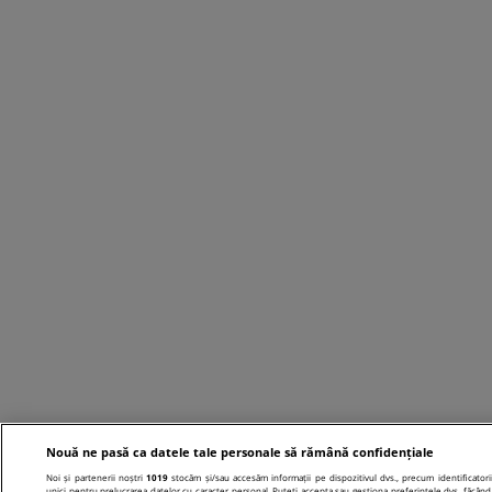
Nouă ne pasă ca datele tale personale să rămână confidențiale
Noi și partenerii noștri
1019
stocăm și/sau accesăm informații pe dispozitivul dvs., precum identificatori
unici pentru prelucrarea datelor cu caracter personal. Puteți accepta sau gestiona preferințele dvs. făcând 