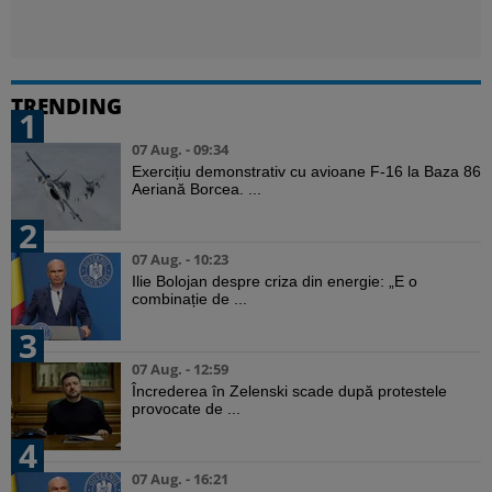
TRENDING
1
07 Aug. - 09:34
Exercițiu demonstrativ cu avioane F-16 la Baza 86
Aeriană Borcea. ...
2
07 Aug. - 10:23
Ilie Bolojan despre criza din energie: „E o
combinație de ...
3
07 Aug. - 12:59
Încrederea în Zelenski scade după protestele
provocate de ...
4
07 Aug. - 16:21