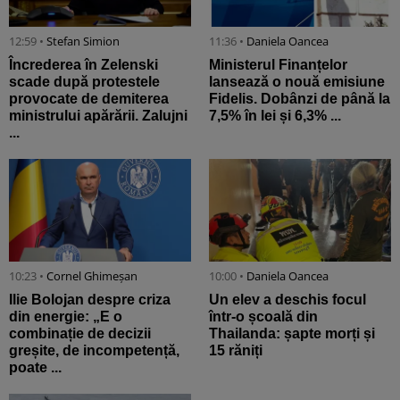
12:59 •
Stefan Simion
11:36 •
Daniela Oancea
Încrederea în Zelenski
Ministerul Finanțelor
scade după protestele
lansează o nouă emisiune
provocate de demiterea
Fidelis. Dobânzi de până la
ministrului apărării. Zalujni
7,5% în lei și 6,3% ...
...
10:23 •
Cornel Ghimeșan
10:00 •
Daniela Oancea
Ilie Bolojan despre criza
Un elev a deschis focul
din energie: „E o
într-o școală din
combinație de decizii
Thailanda: șapte morți și
greșite, de incompetență,
15 răniți
poate ...