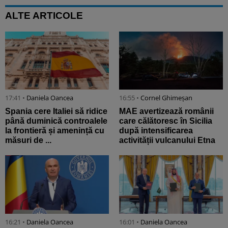
ALTE ARTICOLE
17:41 •
Daniela Oancea
16:55 •
Cornel Ghimeșan
Spania cere Italiei să ridice
MAE avertizează românii
până duminică controalele
care călătoresc în Sicilia
la frontieră și amenință cu
după intensificarea
măsuri de ...
activității vulcanului Etna
16:21 •
Daniela Oancea
16:01 •
Daniela Oancea