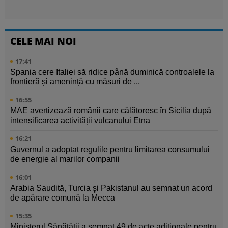
CELE MAI NOI
17:41
Spania cere Italiei să ridice până duminică controalele la
frontieră și amenință cu măsuri de ...
16:55
MAE avertizează românii care călătoresc în Sicilia după
intensificarea activității vulcanului Etna
16:21
Guvernul a adoptat regulile pentru limitarea consumului
de energie al marilor companii
16:01
Arabia Saudită, Turcia şi Pakistanul au semnat un acord
de apărare comună la Mecca
15:35
Ministerul Sănătăţii a semnat 49 de acte adiţionale pentru