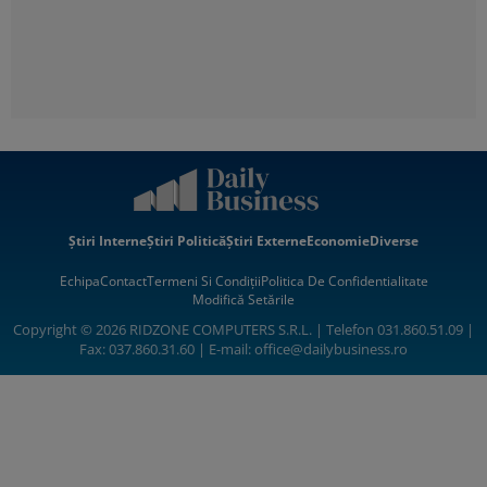
Știri Interne
Știri Politică
Știri Externe
Economie
Diverse
Echipa
Contact
Termeni Si Condiții
Politica De Confidentialitate
Modifică Setările
Copyright © 2026 RIDZONE COMPUTERS S.R.L. | Telefon 031.860.51.09 |
Fax: 037.860.31.60 | E-mail:
office@dailybusiness.ro