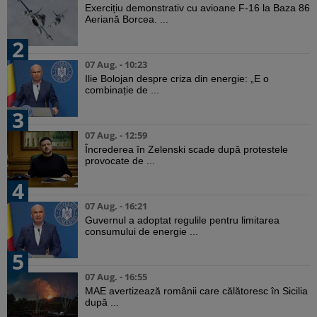
Exercițiu demonstrativ cu avioane F-16 la Baza 86
Aeriană Borcea. ...
2
07 Aug. - 10:23
Ilie Bolojan despre criza din energie: „E o
combinație de ...
3
07 Aug. - 12:59
Încrederea în Zelenski scade după protestele
provocate de ...
4
07 Aug. - 16:21
Guvernul a adoptat regulile pentru limitarea
consumului de energie ...
5
07 Aug. - 16:55
MAE avertizează românii care călătoresc în Sicilia
după ...