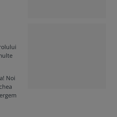
rolului
multe
a! Noi
nchea
 Mergem