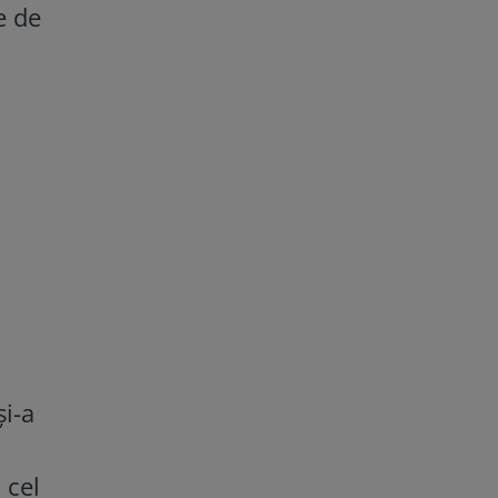
e de
și-a
 cel