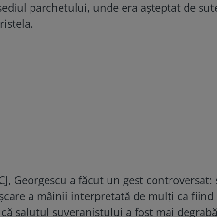
n sediul parchetului, unde era așteptat de sut
ristela.
CJ, Georgescu a făcut un gest controversat: 
șcare a mâinii interpretată de mulți ca fiind
s că salutul suveranistului a fost mai degrabă