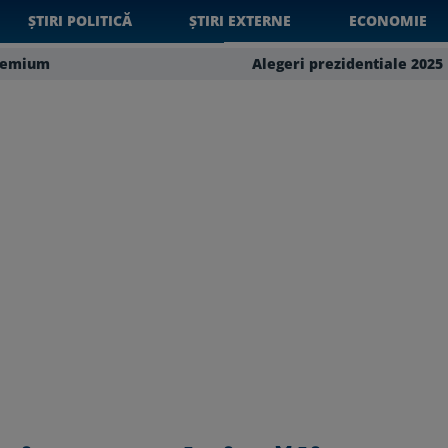
ȘTIRI POLITICĂ
ȘTIRI EXTERNE
ECONOMIE
remium
Alegeri prezidentiale 2025