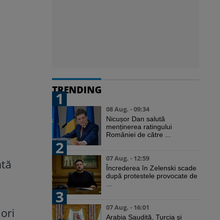
TRENDING
1
08 Aug. - 09:34
Nicușor Dan salută
menținerea ratingului
României de către ...
2
07 Aug. - 12:59
ată
Încrederea în Zelenski scade
după protestele provocate de
...
3
07 Aug. - 16:01
 ori
Arabia Saudită, Turcia şi