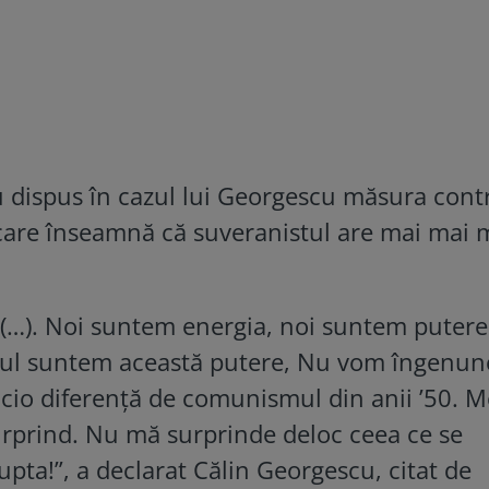
u dispus în cazul lui Georgescu măsura cont
, care înseamnă că suveranistul are mai mai 
(…). Noi suntem energia, noi suntem putere
rul suntem această putere, Nu vom îngenu
icio diferență de comunismul din anii ’50.
urprind. Nu mă surprinde deloc ceea ce se
pta!”, a declarat Călin Georgescu, citat de