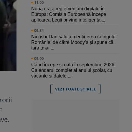
11:00
Noua eră a reglementării digitale în
Europa: Comisia Europeană începe
aplicarea Legii privind inteligența ...
09:34
Nicușor Dan salută menținerea ratingului
României de către Moody’s și spune că
țara „mai ...
09:00
Când începe școala în septembrie 2026.
Calendarul complet al anului școlar, cu
vacanțe și datele ...
VEZI TOATE ȘTIRILE
rorii
un
ave.