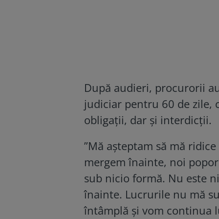
După audieri, procurorii a
judiciar pentru 60 de zile
obligații, dar și interdicții.
”Mă așteptam să mă ridice 
mergem înainte, noi popo
sub nicio formă. Nu este n
înainte. Lucrurile nu mă s
întâmplă și vom continua lu