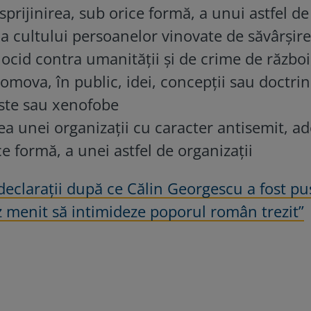
prijinirea, sub orice formă, a unui astfel d
a cultului persoanelor vinovate de săvârşir
ocid contra umanităţii şi de crime de război
omova, în public, idei, concepţii sau doctri
siste sau xenofobe
rea unei organizaţii cu caracter antisemit, a
ce formă, a unei astfel de organizaţii
 declarații după ce Călin Georgescu a fost pu
z menit să intimideze poporul român trezit”