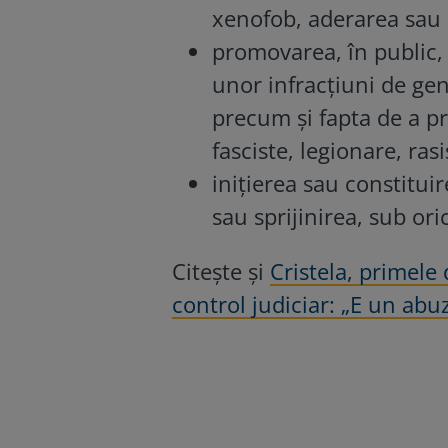
xenofob, aderarea sau s
promovarea, în public, 
unor infracţiuni de gen
precum şi fapta de a pr
fasciste, legionare, ra
iniţierea sau constitui
sau sprijinirea, sub ori
Citește și
Cristela, primele
control judiciar: „E un abu