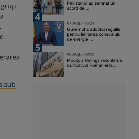
Pakistanul au semnat un
e grup
acord de ...
4
ea
07 Aug. - 16:21
,
Guvernul a adoptat regulile
ne
pentru limitarea consumului
de energie ...
5
08 Aug. - 08:59
derarea
Moody’s Ratings reconfirmă
calificativul României la ...
s sub