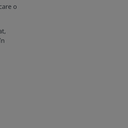
 care o
at,
în