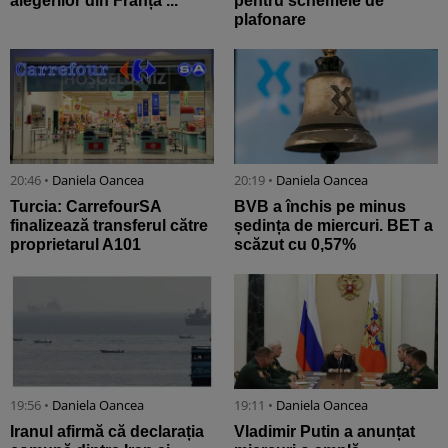
alegerilor din Franța ...
pentru schemele de
plafonare
20:46 •
Daniela Oancea
20:19 •
Daniela Oancea
Turcia: CarrefourSA
BVB a închis pe minus
finalizează transferul către
ședința de miercuri. BET a
proprietarul A101
scăzut cu 0,57%
19:56 •
Daniela Oancea
19:11 •
Daniela Oancea
Iranul afirmă că declarația
Vladimir Putin a anunțat