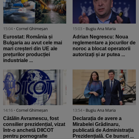
15:04 •
Cornel Ghimeșan
15:03 •
Bugiu ⁠Ana Maria
Eurostat: România și
Adrian Negrescu: Noua
Bulgaria au avut cele mai
reglementare a jocurilor de
mari creșteri din UE ale
noroc a blocat operatorii
prețurilor producției
autorizați și ar putea ...
industriale ...
14:16 •
Cornel Ghimeșan
13:54 •
Bugiu ⁠Ana Maria
Cătălin Avramescu, fost
Declarația de avere a
consilier prezidențial, vizat
Mirabelei Grădinaru,
într-o anchetă DIICOT
publicată de Administrația
pentru pornografie
Prezidențială. Ce bunuri ...