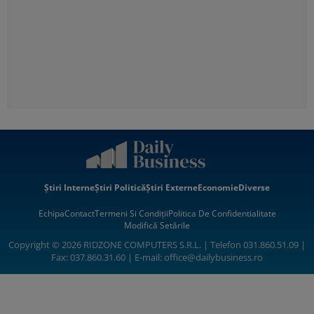
Știri Interne
Știri Politică
Știri Externe
Economie
Diverse
Echipa
Contact
Termeni Si Condiții
Politica De Confidentialitate
Modifică Setările
Copyright © 2026 RIDZONE COMPUTERS S.R.L. | Telefon 031.860.51.09 |
Fax: 037.860.31.60 | E-mail:
office@dailybusiness.ro