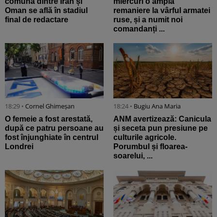
comună dintre Iran și
miercuri o amplă
Oman se află în stadiul
remaniere la vârful armatei
final de redactare
ruse, și a numit noi
comandanți ...
18:29 •
Cornel Ghimeșan
18:24 •
Bugiu ⁠Ana Maria
O femeie a fost arestată,
ANM avertizează: Canicula
după ce patru persoane au
și seceta pun presiune pe
fost înjunghiate în centrul
culturile agricole.
Londrei
Porumbul și floarea-
soarelui, ...