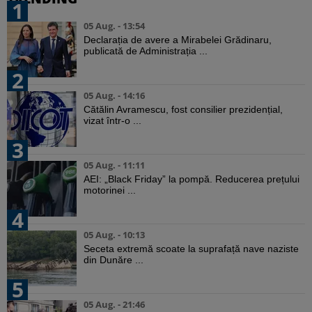
1
05 Aug. - 13:54
Declarația de avere a Mirabelei Grădinaru,
publicată de Administrația ...
2
05 Aug. - 14:16
Cătălin Avramescu, fost consilier prezidențial,
vizat într-o ...
3
05 Aug. - 11:11
AEI: „Black Friday” la pompă. Reducerea prețului
motorinei ...
4
05 Aug. - 10:13
Seceta extremă scoate la suprafață nave naziste
din Dunăre ...
5
05 Aug. - 21:46