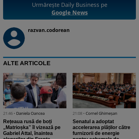
Urmărește Daily Business pe
Google News
razvan.codorean
ALTE ARTICOLE
21:46 •
Daniela Oancea
21:08 •
Cornel Ghimeșan
Rețeaua rusă de boți
Senatul a adoptat
„Matrioșka” îl vizează pe
accelerarea plăților către
Gabriel Attal, înaintea
furnizorii de energie