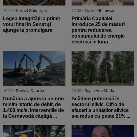
17:49 •
Cornel Ghimeșan
17:06 •
Cornel Ghimeșan
Legea integrității a primit
Primăria Capitalei
votul final în Senat și
introduce 25 de măsuri
ajunge la promulgare
pentru reducerea
consumului de energie
electrică în luna ...
16:05 •
Daniela Oancea
16:00 •
Bugiu ⁠Ana Maria
Dunărea a ajuns la un nou
Scădere puternică în
minim istoric de debit, de
sectorul silvic. Cifra de
1.400 mc/s. Intervențiile de
afaceri a unităților silvice
la Cernavodă câștigă ...
s-a redus cu peste 21% ...