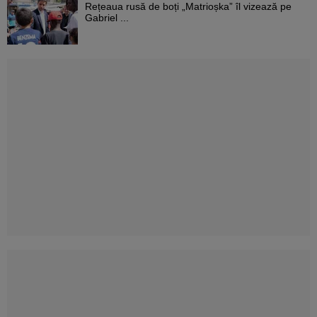
Rețeaua rusă de boți „Matrioșka” îl vizează pe
Gabriel ...