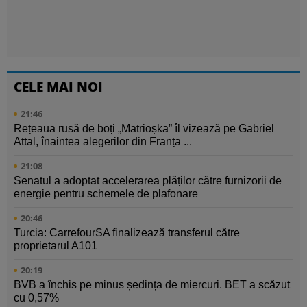
CELE MAI NOI
21:46
Rețeaua rusă de boți „Matrioșka” îl vizează pe Gabriel
Attal, înaintea alegerilor din Franța ...
21:08
Senatul a adoptat accelerarea plăților către furnizorii de
energie pentru schemele de plafonare
20:46
Turcia: CarrefourSA finalizează transferul către
proprietarul A101
20:19
BVB a închis pe minus ședința de miercuri. BET a scăzut
cu 0,57%