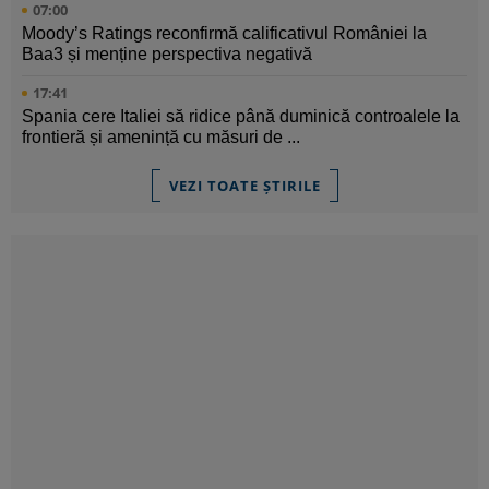
07:00
Moody’s Ratings reconfirmă calificativul României la
Baa3 și menține perspectiva negativă
17:41
Spania cere Italiei să ridice până duminică controalele la
frontieră și amenință cu măsuri de ...
VEZI TOATE ȘTIRILE