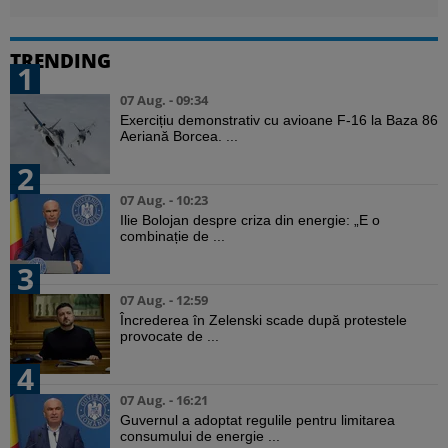
TRENDING
1
07 Aug. - 09:34
Exercițiu demonstrativ cu avioane F-16 la Baza 86
Aeriană Borcea. ...
2
07 Aug. - 10:23
Ilie Bolojan despre criza din energie: „E o
combinație de ...
3
07 Aug. - 12:59
Încrederea în Zelenski scade după protestele
provocate de ...
4
07 Aug. - 16:21
Guvernul a adoptat regulile pentru limitarea
consumului de energie ...