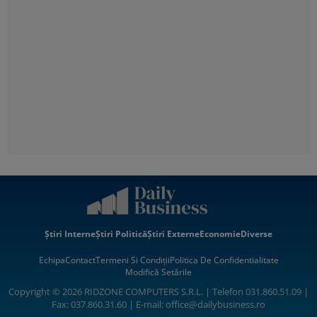
Știri Interne
Știri Politică
Știri Externe
Economie
Diverse
Echipa
Contact
Termeni Si Condiții
Politica De Confidentialitate
Modifică Setările
Copyright © 2026 RIDZONE COMPUTERS S.R.L. | Telefon 031.860.51.09 |
Fax: 037.860.31.60 | E-mail:
office@dailybusiness.ro