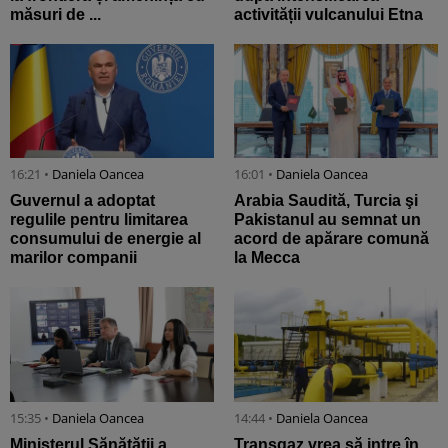
măsuri de ...
activității vulcanului Etna
16:21 •
Daniela Oancea
16:01 •
Daniela Oancea
Guvernul a adoptat
Arabia Saudită, Turcia şi
regulile pentru limitarea
Pakistanul au semnat un
consumului de energie al
acord de apărare comună
marilor companii
la Mecca
15:35 •
Daniela Oancea
14:44 •
Daniela Oancea
Ministerul Sănătăţii a
Transgaz vrea să intre în