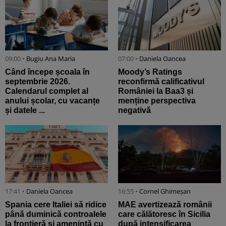
09:00 •
Bugiu ⁠Ana Maria
07:00 •
Daniela Oancea
Când începe școala în
Moody’s Ratings
septembrie 2026.
reconfirmă calificativul
Calendarul complet al
României la Baa3 și
anului școlar, cu vacanțe
menține perspectiva
și datele ...
negativă
17:41 •
Daniela Oancea
16:55 •
Cornel Ghimeșan
Spania cere Italiei să ridice
MAE avertizează românii
până duminică controalele
care călătoresc în Sicilia
la frontieră și amenință cu
după intensificarea