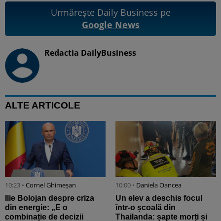
Urmărește Daily Business pe
Google News
Redactia DailyBusiness
ALTE ARTICOLE
10:23 •
Cornel Ghimeșan
10:00 •
Daniela Oancea
Ilie Bolojan despre criza
Un elev a deschis focul
din energie: „E o
într-o școală din
combinație de decizii
Thailanda: șapte morți și