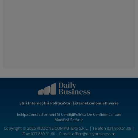
Știri Interne
Știri Politică
Știri Externe
Economie
Diverse
Echipa
Contact
Termeni Si Condiții
Politica De Confidentialitate
Modifică Setările
Copyright © 2026 RIDZONE COMPUTERS S.R.L. | Telefon 031.860.51.09 |
Fax: 037.860.31.60 | E-mail:
office@dailybusiness.ro