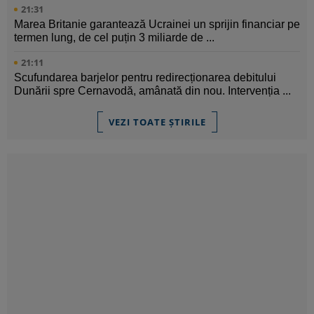
21:31
Marea Britanie garantează Ucrainei un sprijin financiar pe
termen lung, de cel puțin 3 miliarde de ...
21:11
Scufundarea barjelor pentru redirecționarea debitului
Dunării spre Cernavodă, amânată din nou. Intervenția ...
VEZI TOATE ȘTIRILE