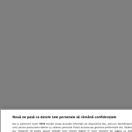
Nouă ne pasă ca datele tale personale să rămână confidențiale
Noi și partenerii noștri
1019
stocăm și/sau accesăm informații pe dispozitivul dvs., precum identificatori
unici pentru prelucrarea datelor cu caracter personal. Puteți accepta sau gestiona preferințele dvs. făcând 
jos, respectiv vă puteți opune utilizării unui interes legitim în orice moment pe pagina cu poli