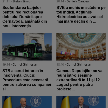
21:11 •
Stefan Simion
20:14 •
Daniela Oancea
Scufundarea barjelor
BVB a închis în scădere pe
pentru redirecționarea
toți indicii. Acțiunile
debitului Dunării spre
Hidroelectrica au avut cel
Cernavodă, amânată din
mai mare declin din ...
nou. Intervenția ...
19:14 •
Cornel Ghimeșan
18:40 •
Cornel Ghimeșan
STB a cerut intrarea în
Camera Deputaților se va
insolvență. Ciucu:
reuni într-o sesiune
Procedura este necesară
extraordinară în 11 și 12
pentru salvarea companiei
august pentru patru
și ...
proiecte ...