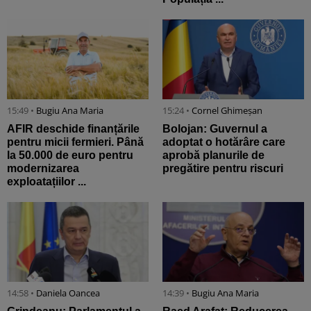
15:49 •
Bugiu ⁠Ana Maria
15:24 •
Cornel Ghimeșan
AFIR deschide finanțările
Bolojan: Guvernul a
pentru micii fermieri. Până
adoptat o hotărâre care
la 50.000 de euro pentru
aprobă planurile de
modernizarea
pregătire pentru riscuri
exploatațiilor ...
14:58 •
Daniela Oancea
14:39 •
Bugiu ⁠Ana Maria