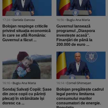
17:24 •
Daniela Oancea
16:56 •
Bugiu ⁠Ana Maria
Bolojan respinge criticile
Guvernul lansează
privind situația economică
programul „Diaspora
în care se află România:
investește acasă”.
Guvernul a făcut ...
Finanțări de până la
200.000 de euro ...
16:16 •
Bugiu ⁠Ana Maria
16:14 •
Cornel Ghimeșan
Sondaj Salvați Copiii: Șase
Bolojan pregătește cadrul
din zece copii cu părinți
legal pentru limitarea
plecați în străinătate își
consumului marilor
doresc ca ...
consumatori de energie.
Populația ...