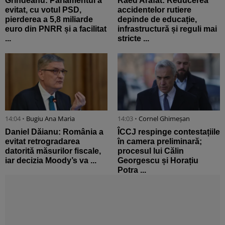
Grindeanu: Parlamentul a
Raed Arafat: Reducerea
evitat, cu votul PSD,
accidentelor rutiere
pierderea a 5,8 miliarde
depinde de educație,
euro din PNRR și a facilitat
infrastructură și reguli mai
...
stricte ...
14:04 •
Bugiu ⁠Ana Maria
14:03 •
Cornel Ghimeșan
Daniel Dăianu: România a
ÎCCJ respinge contestațiile
evitat retrogradarea
în camera preliminară;
datorită măsurilor fiscale,
procesul lui Călin
iar decizia Moody’s va ...
Georgescu și Horațiu
Potra ...