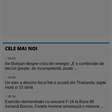
CELE MAI NOI
10:23
Ilie Bolojan despre criza din energie: „E o combinație de
decizii greșite, de incompetență, poate ...
10:00
Un elev a deschis focul într-o școală din Thailanda: șapte
morți și 15 răniți
09:34
Exercițiu demonstrativ cu avioane F-16 la Baza 86
Aeriană Borcea. Forțele Aeriene simulează o misiune ...