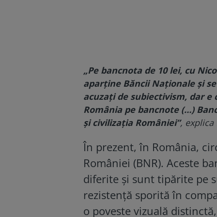
„Pe bancnota de 10 lei, cu
Nico
aparține Băncii Naționale şi se 
acuzați de subiectivism, dar e c
România pe bancnote (…) Banca
şi civilizaţia României”
,
explica 
În prezent, în România, ci
României (BNR). Aceste ban
diferite și sunt tipărite pe 
rezistență sporită în compa
o poveste vizuală distinctă