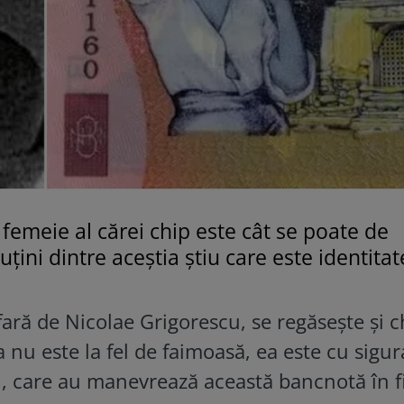
 femeie al cărei chip este cât se poate de
țini dintre aceștia știu care este identitat
fară de Nicolae Grigorescu, se regăsește și c
 nu este la fel de faimoasă, ea este cu sigu
, care au manevrează această bancnotă în f