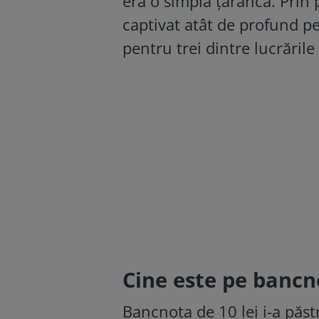
era o simplă țărancă. Prin 
captivat atât de profund p
pentru trei dintre lucrările 
Cine este pe bancno
Bancnota de 10 lei i-a păst