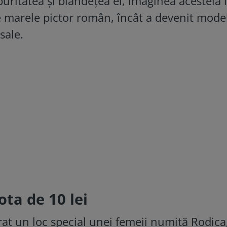
puritatea și blândețea ei, imaginea acesteia l
e marele pictor român, încât a devenit mode
sale.
ta de 10 lei
rat un loc special unei femeii numită Rodica