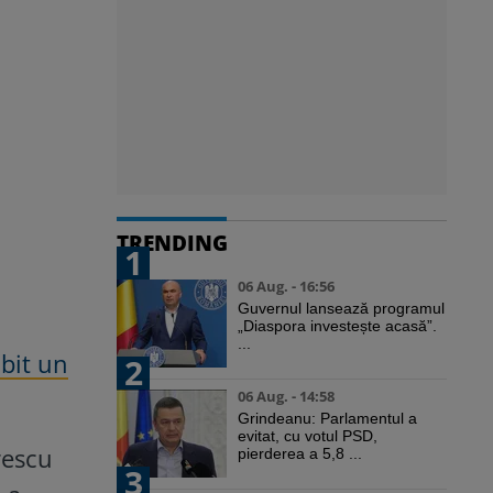
TRENDING
1
06 Aug. - 16:56
Guvernul lansează programul
„Diaspora investește acasă”.
...
bit un
2
06 Aug. - 14:58
Grindeanu: Parlamentul a
evitat, cu votul PSD,
rescu
pierderea a 5,8 ...
3