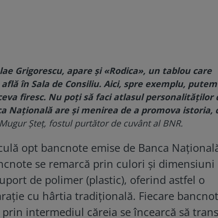
lae Grigorescu
, apare şi «Rodica», un tablou care
află în Sala de Consiliu. Aici, spre exemplu, putem 
eva firesc. Nu poți să faci atlasul personalităților 
 Naţională are şi menirea de a promova istoria, 
Mugur Şteţ, fostul purtător de cuvânt al BNR.
rculă opt bancnote emise de Banca Național
cnote se remarcă prin culori și dimensiuni
suport de polimer (plastic), oferind astfel o
rație cu hârtia tradițională. Fiecare bancno
, prin intermediul căreia se încearcă să tran