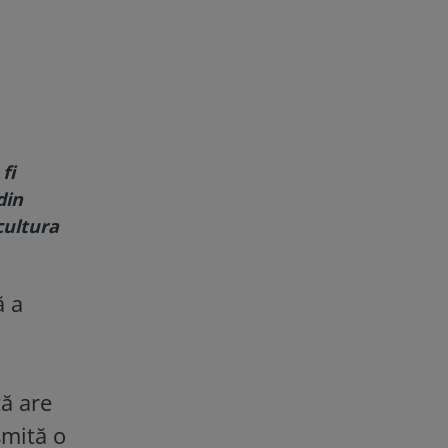
fi
din
cultura
ă a
tă are
smită o