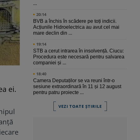
...
20:14
BVB a închis în scădere pe toți indicii.
Acțiunile Hidroelectrica au avut cel mai
mare declin din ...
19:14
STB a cerut intrarea în insolvență. Ciucu:
Procedura este necesară pentru salvarea
companiei și ...
18:40
Camera Deputaților se va reuni într-o
sesiune extraordinară în 11 și 12 august
ea ei.
pentru patru proiecte ...
VEZI TOATE ȘTIRILE
hipul
ranță
iecare