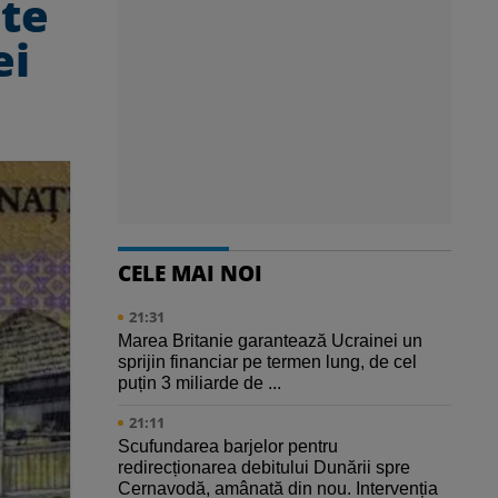
ste
ei
CELE MAI NOI
21:31
Marea Britanie garantează Ucrainei un
sprijin financiar pe termen lung, de cel
puțin 3 miliarde de ...
21:11
Scufundarea barjelor pentru
redirecționarea debitului Dunării spre
Cernavodă, amânată din nou. Intervenția