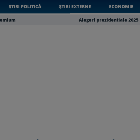
ȘTIRI POLITICĂ
ȘTIRI EXTERNE
ECONOMIE
remium
Alegeri prezidentiale 2025