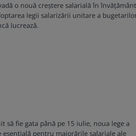
vadă o nouă creștere salarială în învățământ
tarea legii salarizării unitare a bugetarilor
ncă lucrează.
uit să fie gata până pe 15 iulie, noua lege a
ie esențială pentru majorările salariale ale