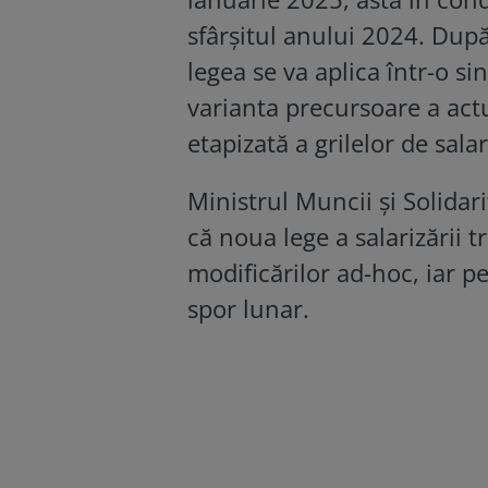
sfârșitul anului 2024. După 
legea se va aplica într-o s
varianta precursoare a act
etapizată a grilelor de sala
Ministrul Muncii şi Solidar
că noua lege a salarizării 
modificărilor ad-hoc, iar p
spor lunar.