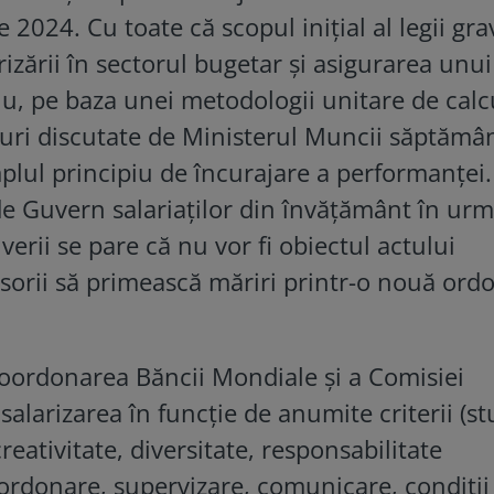
e 2024. Cu toate că scopul inițial al legii gra
arizării în sectorul bugetar și asigurarea unui
u, pe baza unei metodologii unitare de calc
uri discutate de Ministerul Muncii săptămâ
plul principiu de încurajare a performanței
de Guvern salariaților din învățământ în ur
verii se pare că nu vor fi obiectul actului
orii să primească măriri printr-o nouă ord
coordonarea Băncii Mondiale și a Comisiei
alarizarea în funcție de anumite criterii (stu
eativitate, diversitate, responsabilitate
ordonare, supervizare, comunicare, condiții