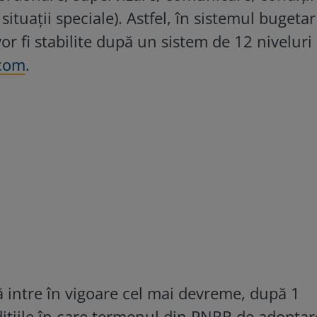
situații speciale). Astfel, în sistemul bugetar
vor fi stabilite după un sistem de 12 niveluri
.com
.
ă intre în vigoare cel mai devreme, după 1
dițiile în care termenul din PNRR de adoptar