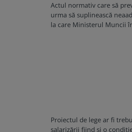
Actul normativ care să pre
urma să suplinească neaadop
la care Ministerul Muncii î
Proiectul de lege ar fi treb
salarizării fiind și o condiț