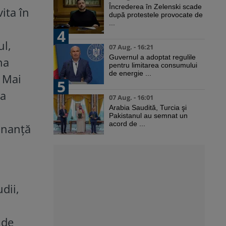
Încrederea în Zelenski scade
vita în
după protestele provocate de
...
4
ul,
07 Aug. - 16:21
Guvernul a adoptat regulile
na
pentru limitarea consumului
de energie ...
. Mai
5
ma
07 Aug. - 16:01
Arabia Saudită, Turcia şi
Pakistanul au semnat un
acord de ...
onanță
dii,
 de