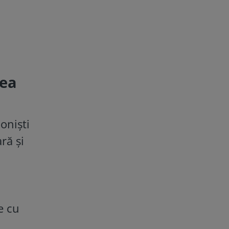
nea
onişti
ră şi
e cu