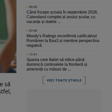
09:00
Când începe școala în septembrie 2026.
Calendarul complet al anului școlar, cu
vacanțe și datele ...
07:00
Moody’s Ratings reconfirmă calificativul
României la Baa3 și menține perspectiva
negativă
17:41
Spania cere Italiei să ridice până
duminică controalele la frontieră și
amenință cu măsuri de ...
VEZI TOATE ȘTIRILE
re să
tfel,