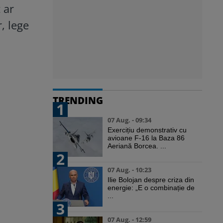
 ar
, lege
TRENDING
1
07 Aug. - 09:34
Exercițiu demonstrativ cu
avioane F-16 la Baza 86
Aeriană Borcea. ...
2
07 Aug. - 10:23
Ilie Bolojan despre criza din
energie: „E o combinație de
...
3
07 Aug. - 12:59