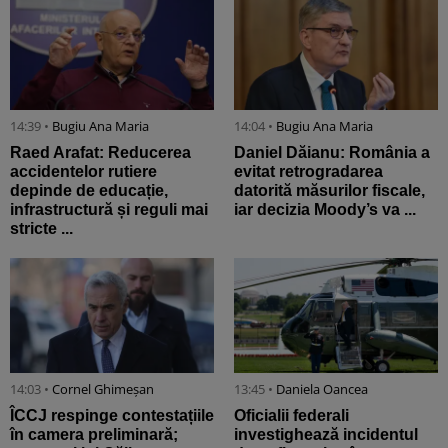
14:39 •
Bugiu ⁠Ana Maria
14:04 •
Bugiu ⁠Ana Maria
Raed Arafat: Reducerea
Daniel Dăianu: România a
accidentelor rutiere
evitat retrogradarea
depinde de educație,
datorită măsurilor fiscale,
infrastructură și reguli mai
iar decizia Moody’s va ...
stricte ...
14:03 •
Cornel Ghimeșan
13:45 •
Daniela Oancea
ÎCCJ respinge contestațiile
Oficialii federali
în camera preliminară;
investighează incidentul