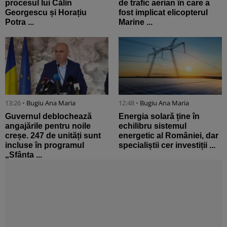
procesul lui Călin
de trafic aerian în care a
Georgescu și Horațiu
fost implicat elicopterul
Potra ...
Marine ...
13:26 •
Bugiu ⁠Ana Maria
12:48 •
Bugiu ⁠Ana Maria
Guvernul deblochează
Energia solară ține în
angajările pentru noile
echilibru sistemul
creșe. 247 de unități sunt
energetic al României, dar
incluse în programul
specialiștii cer investiții ...
„Sfânta ...