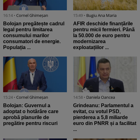
16:14 •
Cornel Ghimeșan
15:49 •
Bugiu ⁠Ana Maria
Bolojan pregătește cadrul
AFIR deschide finanțările
legal pentru limitarea
pentru micii fermieri. Până
consumului marilor
la 50.000 de euro pentru
consumatori de energie.
modernizarea
Populația ...
exploatațiilor ...
15:24 •
Cornel Ghimeșan
14:58 •
Daniela Oancea
Bolojan: Guvernul a
Grindeanu: Parlamentul a
adoptat o hotărâre care
evitat, cu votul PSD,
aprobă planurile de
pierderea a 5,8 miliarde
pregătire pentru riscuri
euro din PNRR și a facilitat
...