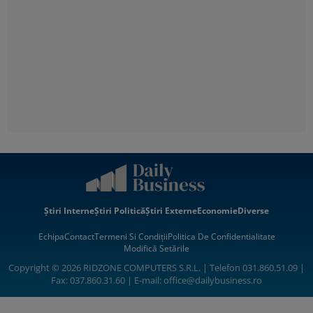
Știri Interne
Știri Politică
Știri Externe
Economie
Diverse
Echipa
Contact
Termeni Si Condiții
Politica De Confidentialitate
Modifică Setările
Copyright © 2026 RIDZONE COMPUTERS S.R.L. | Telefon 031.860.51.09 |
Fax: 037.860.31.60 | E-mail:
office@dailybusiness.ro