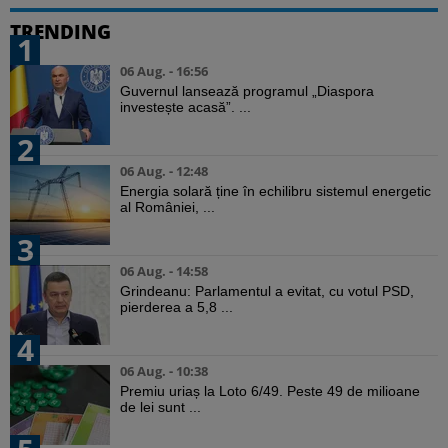
TRENDING
1
06 Aug. - 16:56
Guvernul lansează programul „Diaspora
investește acasă”. ...
2
06 Aug. - 12:48
Energia solară ține în echilibru sistemul energetic
al României, ...
3
06 Aug. - 14:58
Grindeanu: Parlamentul a evitat, cu votul PSD,
pierderea a 5,8 ...
4
06 Aug. - 10:38
Premiu uriaș la Loto 6/49. Peste 49 de milioane
de lei sunt ...