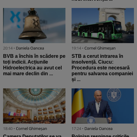
20:14 •
Daniela Oancea
19:14 •
Cornel Ghimeșan
BVB a închis în scădere pe
STB a cerut intrarea în
toți indicii. Acțiunile
insolvență. Ciucu:
Hidroelectrica au avut cel
Procedura este necesară
mai mare declin din ...
pentru salvarea companiei
și ...
18:40 •
Cornel Ghimeșan
17:24 •
Daniela Oancea
Camera Deputaților se va
Bolojan respinge criticile