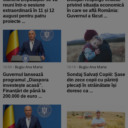
reuni într-o sesiune
privind situația economică
extraordinară în 11 și 12
în care se află România:
august pentru patru
Guvernul a făcut ...
proiecte ...
16:56 •
Bugiu ⁠Ana Maria
16:16 •
Bugiu ⁠Ana Maria
Guvernul lansează
Sondaj Salvați Copiii: Șase
programul „Diaspora
din zece copii cu părinți
investește acasă”.
plecați în străinătate își
Finanțări de până la
doresc ca ...
200.000 de euro ...