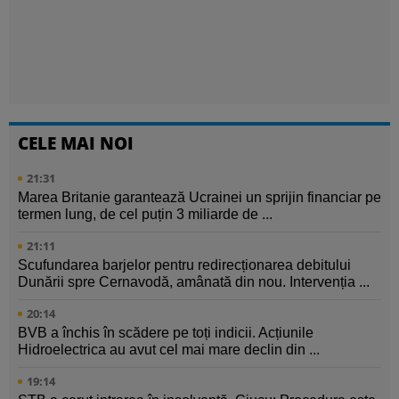
CELE MAI NOI
21:31
Marea Britanie garantează Ucrainei un sprijin financiar pe
termen lung, de cel puțin 3 miliarde de ...
21:11
Scufundarea barjelor pentru redirecționarea debitului
Dunării spre Cernavodă, amânată din nou. Intervenția ...
20:14
BVB a închis în scădere pe toți indicii. Acțiunile
Hidroelectrica au avut cel mai mare declin din ...
19:14