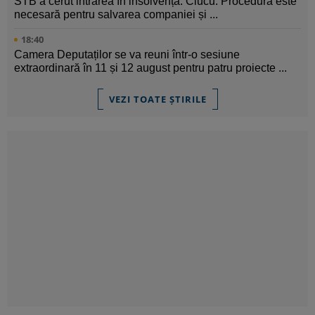
STB a cerut intrarea în insolvență. Ciucu: Procedura este
necesară pentru salvarea companiei și ...
18:40
Camera Deputaților se va reuni într-o sesiune
extraordinară în 11 și 12 august pentru patru proiecte ...
VEZI TOATE ȘTIRILE