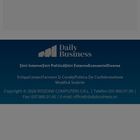
Știri Interne
Știri Politică
Știri Externe
Economie
Diverse
Echipa
Contact
Termeni Si Condiții
Politica De Confidentialitate
Modifică Setările
Copyright © 2026 RIDZONE COMPUTERS S.R.L. | Telefon 031.860.51.09 |
Fax: 037.860.31.60 | E-mail:
office@dailybusiness.ro