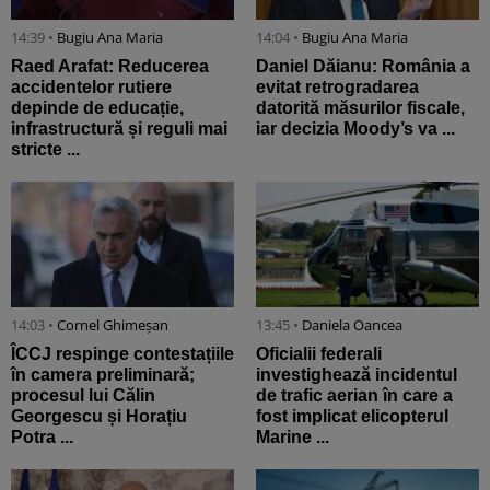
14:39 •
Bugiu ⁠Ana Maria
14:04 •
Bugiu ⁠Ana Maria
Raed Arafat: Reducerea
Daniel Dăianu: România a
accidentelor rutiere
evitat retrogradarea
depinde de educație,
datorită măsurilor fiscale,
infrastructură și reguli mai
iar decizia Moody’s va ...
stricte ...
14:03 •
Cornel Ghimeșan
13:45 •
Daniela Oancea
ÎCCJ respinge contestațiile
Oficialii federali
în camera preliminară;
investighează incidentul
procesul lui Călin
de trafic aerian în care a
Georgescu și Horațiu
fost implicat elicopterul
Potra ...
Marine ...