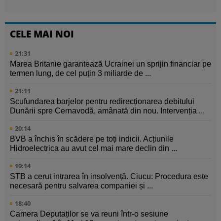
CELE MAI NOI
21:31
Marea Britanie garantează Ucrainei un sprijin financiar pe
termen lung, de cel puțin 3 miliarde de ...
21:11
Scufundarea barjelor pentru redirecționarea debitului
Dunării spre Cernavodă, amânată din nou. Intervenția ...
20:14
BVB a închis în scădere pe toți indicii. Acțiunile
Hidroelectrica au avut cel mai mare declin din ...
19:14
STB a cerut intrarea în insolvență. Ciucu: Procedura este
necesară pentru salvarea companiei și ...
18:40
Camera Deputaților se va reuni într-o sesiune