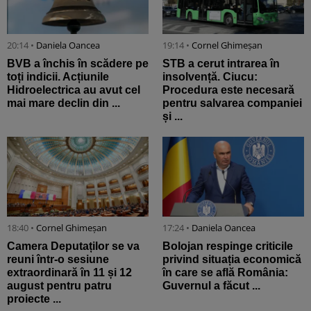
20:14 •
Daniela Oancea
19:14 •
Cornel Ghimeșan
BVB a închis în scădere pe
STB a cerut intrarea în
toți indicii. Acțiunile
insolvență. Ciucu:
Hidroelectrica au avut cel
Procedura este necesară
mai mare declin din ...
pentru salvarea companiei
și ...
18:40 •
Cornel Ghimeșan
17:24 •
Daniela Oancea
Camera Deputaților se va
Bolojan respinge criticile
reuni într-o sesiune
privind situația economică
extraordinară în 11 și 12
în care se află România:
august pentru patru
Guvernul a făcut ...
proiecte ...