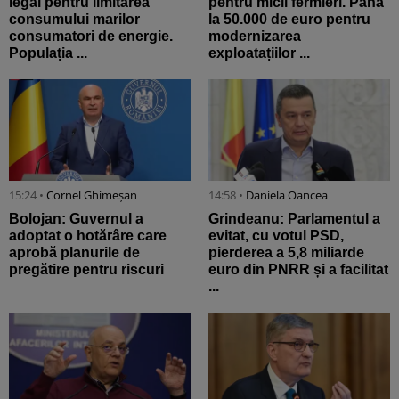
legal pentru limitarea
pentru micii fermieri. Până
consumului marilor
la 50.000 de euro pentru
consumatori de energie.
modernizarea
Populația ...
exploatațiilor ...
15:24 •
Cornel Ghimeșan
14:58 •
Daniela Oancea
Bolojan: Guvernul a
Grindeanu: Parlamentul a
adoptat o hotărâre care
evitat, cu votul PSD,
aprobă planurile de
pierderea a 5,8 miliarde
pregătire pentru riscuri
euro din PNRR și a facilitat
...