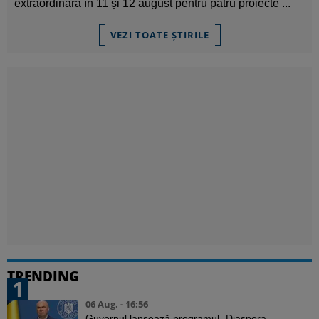
extraordinară în 11 și 12 august pentru patru proiecte ...
VEZI TOATE ȘTIRILE
TRENDING
1
06 Aug. - 16:56
Guvernul lansează programul „Diaspora