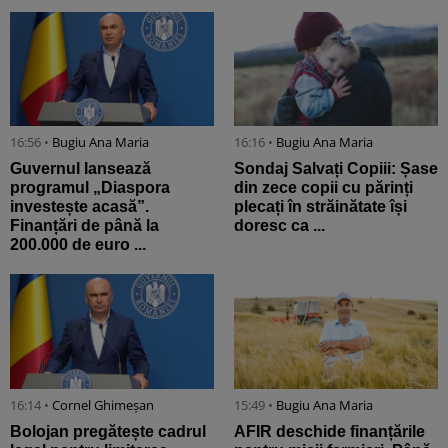
16:56 •
Bugiu ⁠Ana Maria
16:16 •
Bugiu ⁠Ana Maria
Guvernul lansează
Sondaj Salvați Copiii: Șase
programul „Diaspora
din zece copii cu părinți
investește acasă”.
plecați în străinătate își
Finanțări de până la
doresc ca ...
200.000 de euro ...
16:14 •
Cornel Ghimeșan
15:49 •
Bugiu ⁠Ana Maria
Bolojan pregătește cadrul
AFIR deschide finanțările