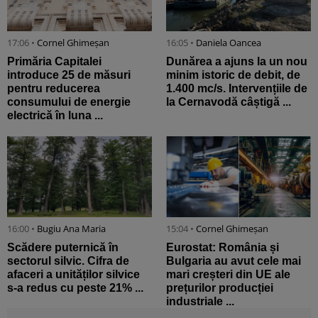
17:06 •
Cornel Ghimeșan
16:05 •
Daniela Oancea
Primăria Capitalei
Dunărea a ajuns la un nou
introduce 25 de măsuri
minim istoric de debit, de
pentru reducerea
1.400 mc/s. Intervențiile de
consumului de energie
la Cernavodă câștigă ...
electrică în luna ...
16:00 •
Bugiu ⁠Ana Maria
15:04 •
Cornel Ghimeșan
Scădere puternică în
Eurostat: România și
sectorul silvic. Cifra de
Bulgaria au avut cele mai
afaceri a unităților silvice
mari creșteri din UE ale
s-a redus cu peste 21% ...
prețurilor producției
industriale ...