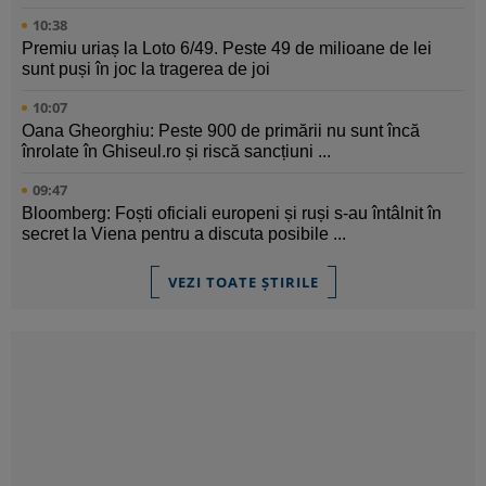
10:38
Premiu uriaș la Loto 6/49. Peste 49 de milioane de lei
sunt puși în joc la tragerea de joi
10:07
Oana Gheorghiu: Peste 900 de primării nu sunt încă
înrolate în Ghiseul.ro și riscă sancțiuni ...
09:47
Bloomberg: Foști oficiali europeni și ruși s-au întâlnit în
secret la Viena pentru a discuta posibile ...
VEZI TOATE ȘTIRILE