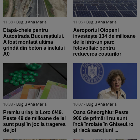
11:38 •
Bugiu ⁠Ana Maria
11:06 •
Bugiu ⁠Ana Maria
Etapă-cheie pentru
Aeroportul Otopeni
Autostrada Bucureștiului.
investește 134 de milioane
A fost montată ultima
de lei într-un parc
grindă din beton a inelului
fotovoltaic pentru
A0
reducerea costurilor
10:38 •
Bugiu ⁠Ana Maria
10:07 •
Bugiu ⁠Ana Maria
Premiu uriaș la Loto 6/49.
Oana Gheorghiu: Peste
Peste 49 de milioane de lei
900 de primării nu sunt
sunt puși în joc la tragerea
încă înrolate în Ghiseul.ro
de joi
și riscă sancțiuni ...