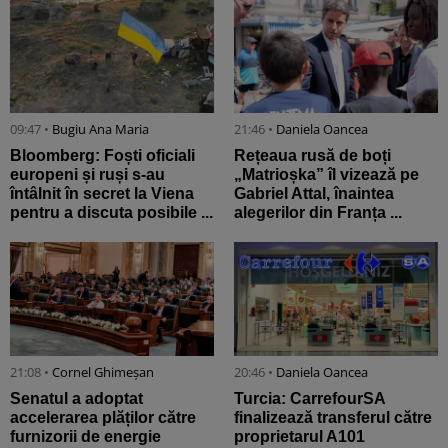
09:47 •
Bugiu ⁠Ana Maria
21:46 •
Daniela Oancea
Bloomberg: Foști oficiali
Rețeaua rusă de boți
europeni și ruși s-au
„Matrioșka” îl vizează pe
întâlnit în secret la Viena
Gabriel Attal, înaintea
pentru a discuta posibile ...
alegerilor din Franța ...
21:08 •
Cornel Ghimeșan
20:46 •
Daniela Oancea
Senatul a adoptat
Turcia: CarrefourSA
accelerarea plăților către
finalizează transferul către
furnizorii de energie
proprietarul A101