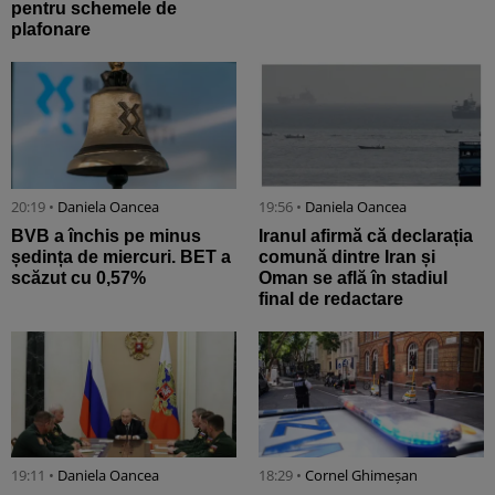
pentru schemele de
plafonare
20:19 •
Daniela Oancea
19:56 •
Daniela Oancea
BVB a închis pe minus
Iranul afirmă că declarația
ședința de miercuri. BET a
comună dintre Iran și
scăzut cu 0,57%
Oman se află în stadiul
final de redactare
19:11 •
Daniela Oancea
18:29 •
Cornel Ghimeșan