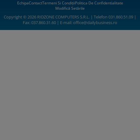
Echipa
Contact
Termeni Si Condiții
Politica De Confidentialitate
Modifică Setările
Copyright © 2026 RIDZONE COMPUTERS S.R.L. | Telefon 031.860.51.09 |
Fax: 037.860.31.60 | E-mail:
office@dailybusiness.ro