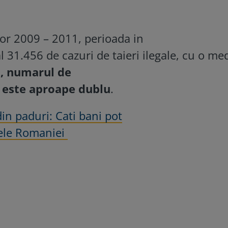
lor 2009 – 2011, perioada in
al 31.456 de cazuri de taieri ilegale, cu o me
i
, numarul de
2 este aproape dublu
.
din paduri: Cati bani pot
arele Romaniei