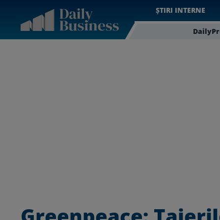
ȘTIRI INTERNE
DailyP
Greenpeace: Taieril