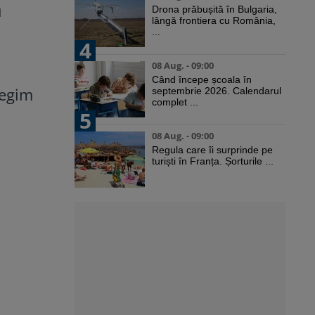
u
Drona prăbușită în Bulgaria,
lângă frontiera cu România,
...
4
08 Aug. - 09:00
Când începe școala în
regim
septembrie 2026. Calendarul
complet ...
5
08 Aug. - 09:00
Regula care îi surprinde pe
turiști în Franța. Șorturile ...