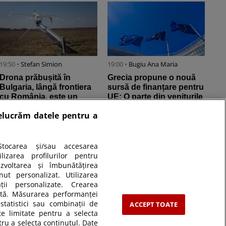
19:50 •
Stefan Simion
19:00 •
Bugiu ⁠Ana Maria
Drona prăbușită în
Grecia propune o nouă
Bulgaria, lângă frontiera
sursă de finanțare pentru
cu România, este un
UE: O parte din veniturile
aparat-momeală de tip
din licitațiile pentru ...
relucrăm datele pentru a
Maya, ...
tocarea și/sau accesarea
izarea profilurilor pentru
ezvoltarea și îmbunătățirea
nut personalizat. Utilizarea
ății personalizate. Crearea
zată. Măsurarea performanței
statistici sau combinații de
ACCEPT TOATE
te limitate pentru a selecta
tru a selecta conținutul. Date