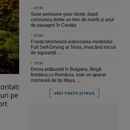
21:30
Șase persoane grav rănite, după
coliziunea dintre un tren de marfă și unul
de pasageri în Croația
21:00
Franța blochează autorizarea modelului
Full Self-Driving al Tesla, invocând riscuri
de siguranță ...
19:50
Drona prăbușită în Bulgaria, lângă
frontiera cu România, este un aparat-
momeală de tip Maya, ...
oritati
uri pe
VEZI TOATE ȘTIRILE
ort