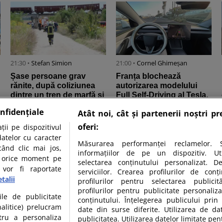
21:30 •
Stefan Simion
21:00 •
Cornel Ghimeșan
Șase persoane grav
Franța blochează
rănite, după coliziunea
autorizarea modelului
dintre un tren de marfă și
Full Self-Driving al Tesla,
unul de pasageri în
invocând riscuri de
nfidențiale
Atât noi, cât și partenerii noștri p
Croația
siguranță ...
oferi:
ii pe dispozitivul
datelor cu caracter
Măsurarea performanței reclamelor. S
când clic mai jos,
informațiilor de pe un dispozitiv. Util
în orice moment pe
selectarea conținutului personalizat. D
 vor fi raportate
serviciilor. Crearea profilurilor de conți
talii
profilurilor pentru selectarea publicit
profilurilor pentru publicitate personali
15:00 •
Bugiu ⁠Ana Maria
13:00 •
Stefan Simion
ile de publicitate
conținutului. Înțelegerea publicului prin 
Eurostat: Cererile de azil
Franța atinge un record
nalitice) prelucram
date din surse diferite. Utilizarea de da
în UE continuă să scadă.
al angajării persoanelor
tru a personaliza
publicitatea. Utilizarea datelor limitate pen