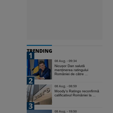
TRENDING
1
08 Aug. - 09:34
Nicușor Dan salută
menținerea ratingului
României de către ...
2
08 Aug. - 08:59
Moody’s Ratings reconfirmă
calificativul României la ...
3
08 Aug. - 19:50