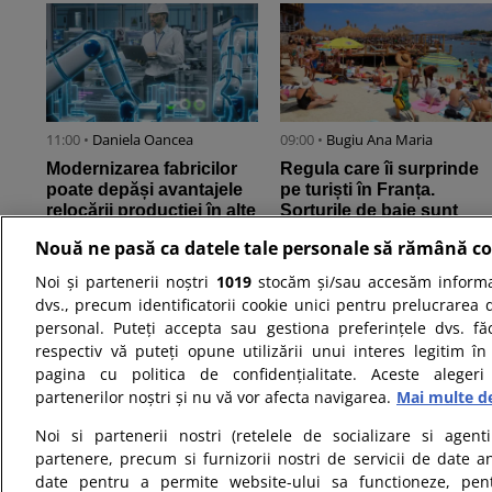
11:00 •
Daniela Oancea
09:00 •
Bugiu ⁠Ana Maria
Modernizarea fabricilor
Regula care îi surprinde
poate depăși avantajele
pe turiști în Franța.
relocării producției în alte
Șorturile de baie sunt
țări – chiar și ...
interzise în majoritatea ...
Nouă ne pasă ca datele tale personale să rămână co
Noi și partenerii noștri
1019
stocăm și/sau accesăm informaț
dvs., precum identificatorii cookie unici pentru prelucrarea 
personal. Puteți accepta sau gestiona preferințele dvs. fă
respectiv vă puteți opune utilizării unui interes legitim 
pagina cu politica de confidențialitate. Aceste alegeri
partenerilor noștri și nu vă vor afecta navigarea.
Mai multe de
17:00 •
Cornel Ghimeșan
15:30 •
Daniela Oancea
Noi si partenerii nostri (retelele de socializare si agenti
Unde sunt cele mai mari
Zelenski, după întâlnirea
partenere, precum si furnizorii nostri de servicii de date a
salarii în România și
cu Vučić: Trebuie să
date pentru a permite website-ului sa functioneze, pen