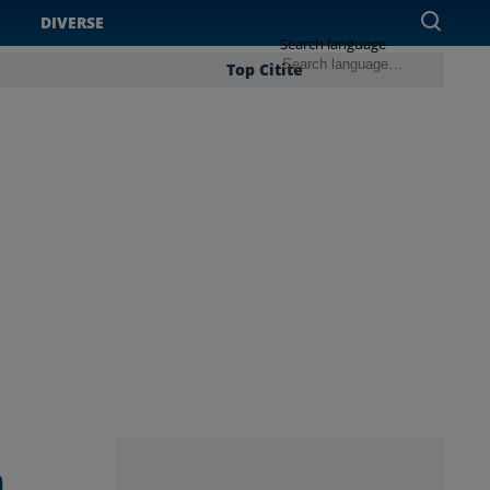
DIVERSE
Search language
Top Citite
n