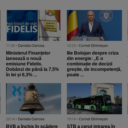
11:36 •
Daniela Oancea
10:23 •
Cornel Ghimeșan
Ministerul Finanțelor
Ilie Bolojan despre criza
lansează o nouă
din energie: „E o
emisiune Fidelis.
combinație de decizii
Dobânzi de până la 7,5%
greșite, de incompetență,
în lei și 6,3% ...
poate ...
20:14 •
Daniela Oancea
19:14 •
Cornel Ghimeșan
BVB a închis în scădere
STB a cerut intrarea în