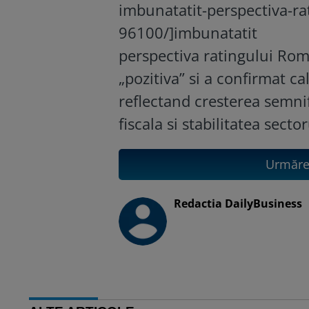
imbunatatit-perspectiva-rat
96100/]imbunatatit
perspectiva ratingului Roman
„pozitiva” si a confirmat cal
reflectand cresterea semnif
fiscala si stabilitatea secto
Urmăreș
Redactia DailyBusiness