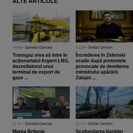
ALTE ARTICOLE
14:44 •
Daniela Oancea
12:59 •
Stefan Simion
Transgaz vrea să intre în
Încrederea în Zelenski
acţionariatul Argent LNG,
scade după protestele
dezvoltatorul unui
provocate de demiterea
terminal de export de
ministrului apărării.
gaze ...
Zalujni ...
21:31 •
Daniela Oancea
21:11 •
Stefan Simion
Marea Britanie
Scufundarea barjelor