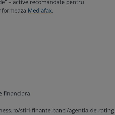
de” – active recomandate pentru
 informeaza
Mediafax
.
e financiara
ess.ro/stiri-finante-banci/agentia-de-rating-