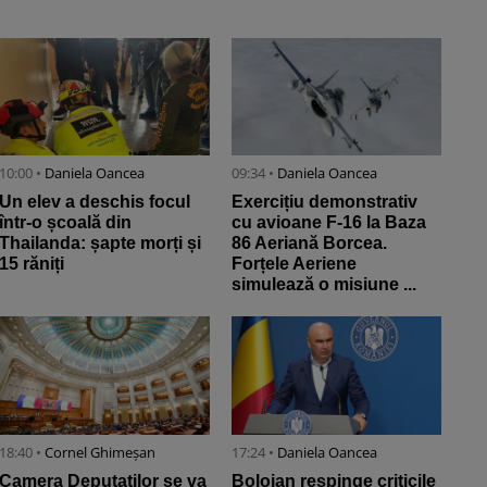
10:00 •
Daniela Oancea
09:34 •
Daniela Oancea
Un elev a deschis focul
Exercițiu demonstrativ
într-o școală din
cu avioane F-16 la Baza
Thailanda: șapte morți și
86 Aeriană Borcea.
15 răniți
Forțele Aeriene
simulează o misiune ...
18:40 •
Cornel Ghimeșan
17:24 •
Daniela Oancea
Camera Deputaților se va
Bolojan respinge criticile