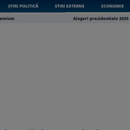
ȘTIRI POLITICĂ
ȘTIRI EXTERNE
ECONOMIE
remium
Alegeri prezidentiale 2025