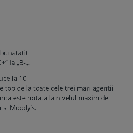
bunatatit
+” la „B-„.
uce la 10
 top de la toate cele trei mari agentii
anda este notata la nivelul maxim de
h si Moody’s.