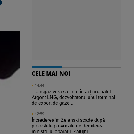
P
CELE MAI NOI
14:44
Transgaz vrea să intre în acţionariatul
Argent LNG, dezvoltatorul unui terminal
de export de gaze ...
12:59
Încrederea în Zelenski scade după
protestele provocate de demiterea
ministrului apărării. Zalujni ...