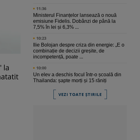
11:36
Ministerul Finanțelor lansează o nouă
emisiune Fidelis. Dobânzi de până la
7,5% în lei și 6,3% ...
10:23
Ilie Bolojan despre criza din energie: „E o
combinație de decizii greșite, de
incompetență, poate ...
 la
10:00
atatit
Un elev a deschis focul într-o școală din
Thailanda: șapte morți și 15 răniți
VEZI TOATE ȘTIRILE