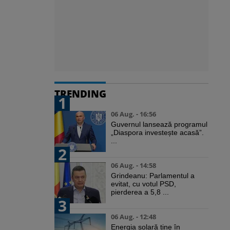
TRENDING
1
06 Aug. - 16:56
Guvernul lansează programul
„Diaspora investește acasă”.
...
2
06 Aug. - 14:58
Grindeanu: Parlamentul a
evitat, cu votul PSD,
pierderea a 5,8 ...
3
06 Aug. - 12:48
Energia solară ține în