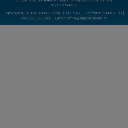
Echipa
Contact
Termeni Si Condiții
Politica De Confidentialitate
Modifică Setările
Copyright © 2026 RIDZONE COMPUTERS S.R.L. | Telefon 031.860.51.09 |
Fax: 037.860.31.60 | E-mail:
office@dailybusiness.ro