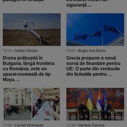
siguranță ...
19:50 •
Stefan Simion
19:00 •
Bugiu ⁠Ana Maria
Drona prăbușită în
Grecia propune o nouă
Bulgaria, lângă frontiera
sursă de finanțare pentru
cu România, este un
UE: O parte din veniturile
aparat-momeală de tip
din licitațiile pentru ...
Maya, ...
17:00 •
Cornel Ghimeșan
15:30 •
Daniela Oancea