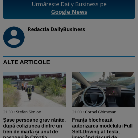
Urmărește Daily Business pe
Google News
Redactia DailyBusiness
ALTE ARTICOLE
21:30 •
Stefan Simion
21:00 •
Cornel Ghimeșan
Șase persoane grav rănite,
Franța blochează
după coliziunea dintre un
autorizarea modelului Full
tren de marfă și unul de
Self-Driving al Tesla,
pasageri în Croația
invocând riscuri de