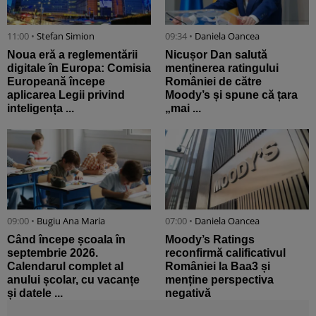
11:00 •
Stefan Simion
09:34 •
Daniela Oancea
Noua eră a reglementării
Nicușor Dan salută
digitale în Europa: Comisia
menținerea ratingului
Europeană începe
României de către
aplicarea Legii privind
Moody’s și spune că țara
inteligența ...
„mai ...
09:00 •
Bugiu ⁠Ana Maria
07:00 •
Daniela Oancea
Când începe școala în
Moody’s Ratings
septembrie 2026.
reconfirmă calificativul
Calendarul complet al
României la Baa3 și
anului școlar, cu vacanțe
menține perspectiva
și datele ...
negativă