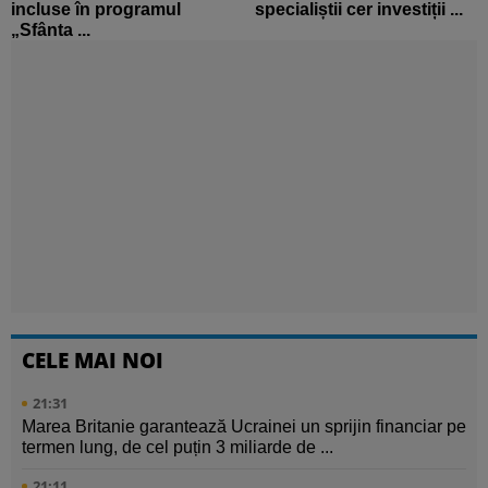
incluse în programul
specialiștii cer investiții ...
„Sfânta ...
CELE MAI NOI
21:31
Marea Britanie garantează Ucrainei un sprijin financiar pe
termen lung, de cel puțin 3 miliarde de ...
21:11