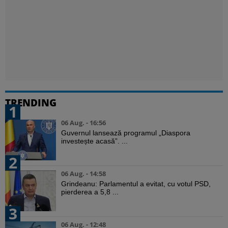
TRENDING
1
06 Aug. - 16:56
Guvernul lansează programul „Diaspora
investește acasă”. ...
2
06 Aug. - 14:58
Grindeanu: Parlamentul a evitat, cu votul PSD,
pierderea a 5,8 ...
3
06 Aug. - 12:48