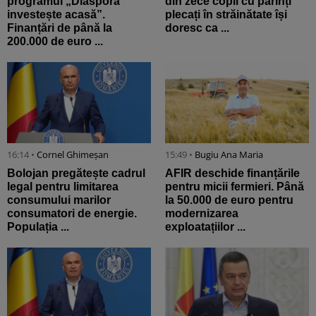
programul „Diaspora
din zece copii cu părinți
investește acasă”.
plecați în străinătate își
Finanțări de până la
doresc ca ...
200.000 de euro ...
16:14 •
Cornel Ghimeșan
15:49 •
Bugiu ⁠Ana Maria
Bolojan pregătește cadrul
AFIR deschide finanțările
legal pentru limitarea
pentru micii fermieri. Până
consumului marilor
la 50.000 de euro pentru
consumatori de energie.
modernizarea
Populația ...
exploatațiilor ...