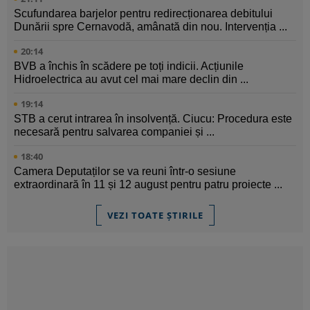
Scufundarea barjelor pentru redirecționarea debitului
Dunării spre Cernavodă, amânată din nou. Intervenția ...
20:14
BVB a închis în scădere pe toți indicii. Acțiunile
Hidroelectrica au avut cel mai mare declin din ...
19:14
STB a cerut intrarea în insolvență. Ciucu: Procedura este
necesară pentru salvarea companiei și ...
18:40
Camera Deputaților se va reuni într-o sesiune
extraordinară în 11 și 12 august pentru patru proiecte ...
VEZI TOATE ȘTIRILE