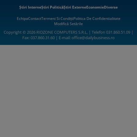
Știri Interne
Știri Politică
Știri Externe
Economie
Diverse
Echipa
Contact
Termeni Si Condiții
Politica De Confidentialitate
Modifică Setările
Copyright © 2026 RIDZONE COMPUTERS S.R.L. | Telefon 031.860.51.09 |
Fax: 037.860.31.60 | E-mail:
office@dailybusiness.ro