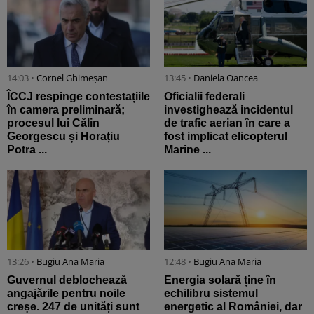
14:03 •
Cornel Ghimeșan
13:45 •
Daniela Oancea
ÎCCJ respinge contestațiile
Oficialii federali
în camera preliminară;
investighează incidentul
procesul lui Călin
de trafic aerian în care a
Georgescu și Horațiu
fost implicat elicopterul
Potra ...
Marine ...
13:26 •
Bugiu ⁠Ana Maria
12:48 •
Bugiu ⁠Ana Maria
Guvernul deblochează
Energia solară ține în
angajările pentru noile
echilibru sistemul
creșe. 247 de unități sunt
energetic al României, dar