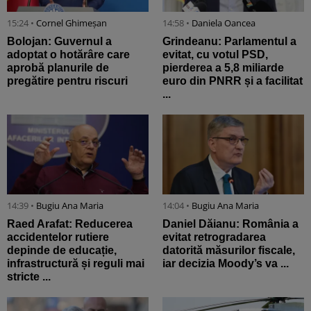
15:24 •
Cornel Ghimeșan
14:58 •
Daniela Oancea
Bolojan: Guvernul a
Grindeanu: Parlamentul a
adoptat o hotărâre care
evitat, cu votul PSD,
aprobă planurile de
pierderea a 5,8 miliarde
pregătire pentru riscuri
euro din PNRR și a facilitat
...
14:39 •
Bugiu ⁠Ana Maria
14:04 •
Bugiu ⁠Ana Maria
Raed Arafat: Reducerea
Daniel Dăianu: România a
accidentelor rutiere
evitat retrogradarea
depinde de educație,
datorită măsurilor fiscale,
infrastructură și reguli mai
iar decizia Moody’s va ...
stricte ...