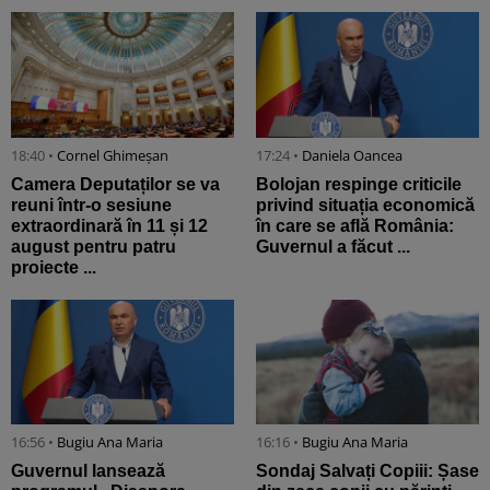
18:40 •
Cornel Ghimeșan
17:24 •
Daniela Oancea
Camera Deputaților se va
Bolojan respinge criticile
reuni într-o sesiune
privind situația economică
extraordinară în 11 și 12
în care se află România:
august pentru patru
Guvernul a făcut ...
proiecte ...
16:56 •
Bugiu ⁠Ana Maria
16:16 •
Bugiu ⁠Ana Maria
Guvernul lansează
Sondaj Salvați Copiii: Șase