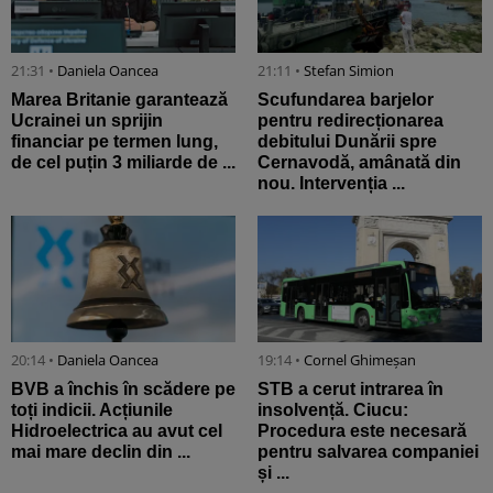
21:31 •
Daniela Oancea
21:11 •
Stefan Simion
Marea Britanie garantează
Scufundarea barjelor
Ucrainei un sprijin
pentru redirecționarea
financiar pe termen lung,
debitului Dunării spre
de cel puțin 3 miliarde de ...
Cernavodă, amânată din
nou. Intervenția ...
20:14 •
Daniela Oancea
19:14 •
Cornel Ghimeșan
BVB a închis în scădere pe
STB a cerut intrarea în
toți indicii. Acțiunile
insolvență. Ciucu:
Hidroelectrica au avut cel
Procedura este necesară
mai mare declin din ...
pentru salvarea companiei
și ...