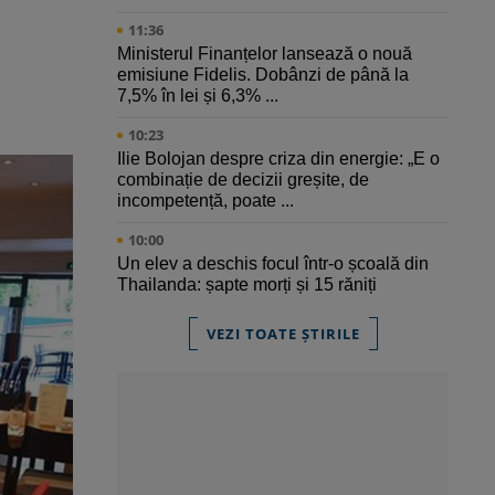
11:36
Ministerul Finanțelor lansează o nouă
emisiune Fidelis. Dobânzi de până la
7,5% în lei și 6,3% ...
10:23
Ilie Bolojan despre criza din energie: „E o
combinație de decizii greșite, de
incompetență, poate ...
10:00
Un elev a deschis focul într-o școală din
Thailanda: șapte morți și 15 răniți
VEZI TOATE ȘTIRILE