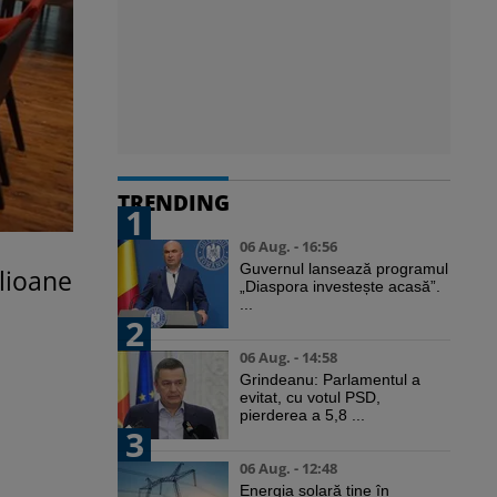
TRENDING
1
06 Aug. - 16:56
Guvernul lansează programul
ilioane
„Diaspora investește acasă”.
...
2
06 Aug. - 14:58
Grindeanu: Parlamentul a
evitat, cu votul PSD,
pierderea a 5,8 ...
3
06 Aug. - 12:48
Energia solară ține în