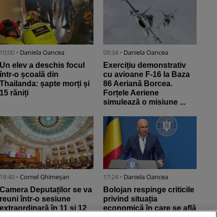
10:00 •
Daniela Oancea
09:34 •
Daniela Oancea
Un elev a deschis focul
Exercițiu demonstrativ
într-o școală din
cu avioane F-16 la Baza
Thailanda: șapte morți și
86 Aeriană Borcea.
15 răniți
Forțele Aeriene
simulează o misiune ...
18:40 •
Cornel Ghimeșan
17:24 •
Daniela Oancea
Camera Deputaților se va
Bolojan respinge criticile
reuni într-o sesiune
privind situația
extraordinară în 11 și 12
economică în care se află