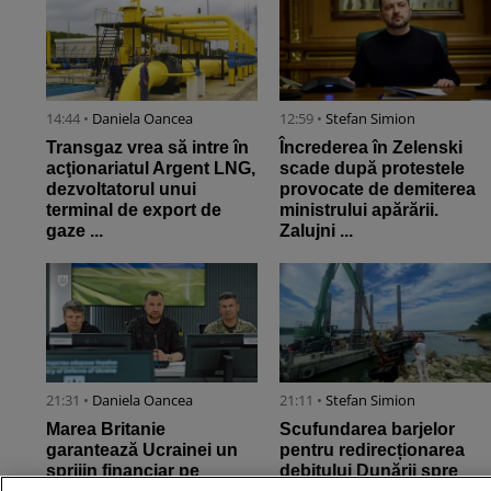
14:44 •
Daniela Oancea
12:59 •
Stefan Simion
Transgaz vrea să intre în
Încrederea în Zelenski
acţionariatul Argent LNG,
scade după protestele
dezvoltatorul unui
provocate de demiterea
terminal de export de
ministrului apărării.
gaze ...
Zalujni ...
21:31 •
Daniela Oancea
21:11 •
Stefan Simion
Marea Britanie
Scufundarea barjelor
garantează Ucrainei un
pentru redirecționarea
sprijin financiar pe
debitului Dunării spre