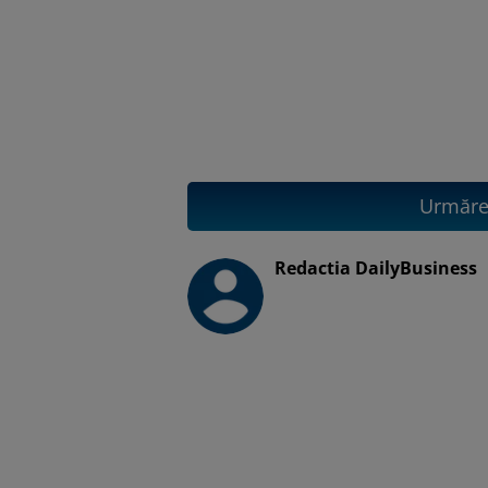
Urmăreș
Redactia DailyBusiness