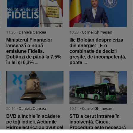
11:36 •
Daniela Oancea
10:23 •
Cornel Ghimeșan
Ministerul Finanțelor
Ilie Bolojan despre criza
lansează o nouă
din energie: „E o
emisiune Fidelis.
combinație de decizii
Dobânzi de până la 7,5%
greșite, de incompetență,
în lei și 6,3% ...
poate ...
20:14 •
Daniela Oancea
19:14 •
Cornel Ghimeșan
BVB a închis în scădere
STB a cerut intrarea în
pe toți indicii. Acțiunile
insolvență. Ciucu:
Hidroelectrica au avut cel
Procedura este necesară