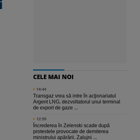
i
CELE MAI NOI
14:44
Transgaz vrea să intre în acţionariatul
Argent LNG, dezvoltatorul unui terminal
de export de gaze ...
12:59
Încrederea în Zelenski scade după
protestele provocate de demiterea
ministrului apărării. Zalujni ...