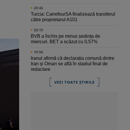
20:46
Turcia: CarrefourSA finalizează transferul
către proprietarul A101
20:19
BVB a închis pe minus ședința de
miercuri. BET a scăzut cu 0,57%
19:56
Iranul afirmă că declarația comună dintre
Iran și Oman se află în stadiul final de
redactare
VEZI TOATE ȘTIRILE