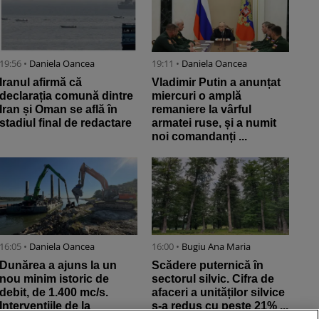
19:56 •
Daniela Oancea
19:11 •
Daniela Oancea
Iranul afirmă că
Vladimir Putin a anunțat
declarația comună dintre
miercuri o amplă
Iran și Oman se află în
remaniere la vârful
stadiul final de redactare
armatei ruse, și a numit
noi comandanți ...
16:05 •
Daniela Oancea
16:00 •
Bugiu ⁠Ana Maria
Dunărea a ajuns la un
Scădere puternică în
nou minim istoric de
sectorul silvic. Cifra de
debit, de 1.400 mc/s.
afaceri a unităților silvice
Intervențiile de la
s-a redus cu peste 21% ...