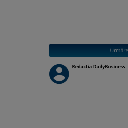
Urmăreș
Redactia DailyBusiness