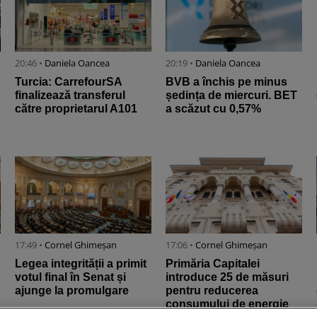
20:46 •
Daniela Oancea
20:19 •
Daniela Oancea
Turcia: CarrefourSA
BVB a închis pe minus
finalizează transferul
ședința de miercuri. BET
către proprietarul A101
a scăzut cu 0,57%
17:49 •
Cornel Ghimeșan
17:06 •
Cornel Ghimeșan
Legea integrității a primit
Primăria Capitalei
votul final în Senat și
introduce 25 de măsuri
ajunge la promulgare
pentru reducerea
consumului de energie