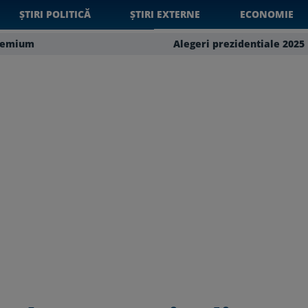
ȘTIRI POLITICĂ
ȘTIRI EXTERNE
ECONOMIE
remium
Alegeri prezidentiale 2025