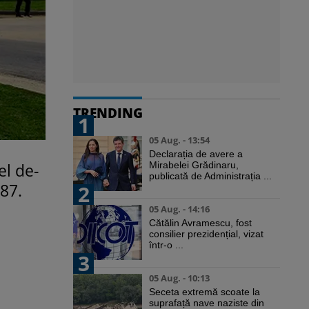
TRENDING
1
05 Aug. - 13:54
Declarația de avere a
el de-
Mirabelei Grădinaru,
publicată de Administrația ...
 87.
2
05 Aug. - 14:16
Cătălin Avramescu, fost
consilier prezidențial, vizat
într-o ...
3
05 Aug. - 10:13
Seceta extremă scoate la
suprafață nave naziste din