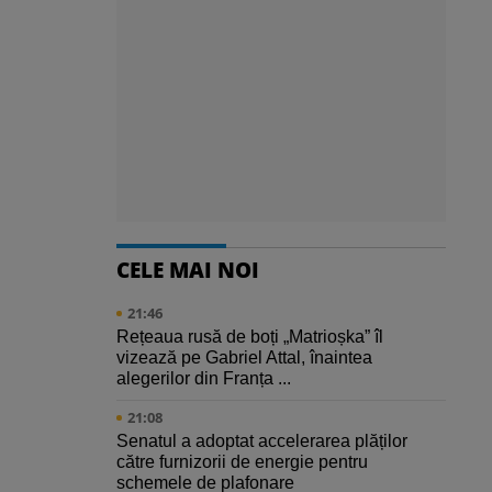
CELE MAI NOI
21:46
Rețeaua rusă de boți „Matrioșka” îl
vizează pe Gabriel Attal, înaintea
alegerilor din Franța ...
21:08
Senatul a adoptat accelerarea plăților
către furnizorii de energie pentru
schemele de plafonare