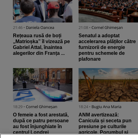
21:46 •
Daniela Oancea
21:08 •
Cornel Ghimeșan
Rețeaua rusă de boți
Senatul a adoptat
„Matrioșka” îl vizează pe
accelerarea plăților către
Gabriel Attal, înaintea
furnizorii de energie
alegerilor din Franța ...
pentru schemele de
plafonare
18:29 •
Cornel Ghimeșan
18:24 •
Bugiu ⁠Ana Maria
O femeie a fost arestată,
ANM avertizează:
după ce patru persoane
Canicula și seceta pun
au fost înjunghiate în
presiune pe culturile
centrul Londrei
agricole. Porumbul și