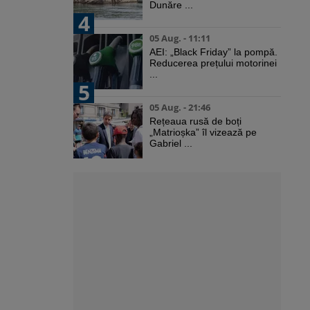
Dunăre ...
4
05 Aug. - 11:11
AEI: „Black Friday” la pompă.
Reducerea prețului motorinei
...
5
05 Aug. - 21:46
Rețeaua rusă de boți
„Matrioșka” îl vizează pe
Gabriel ...