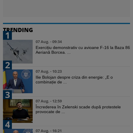
TRENDING
1
07 Aug. - 09:34
Exercițiu demonstrativ cu avioane F-16 la Baza 86
Aeriană Borcea. ...
2
07 Aug. - 10:23
Ilie Bolojan despre criza din energie: „E o
combinație de ...
3
07 Aug. - 12:59
Încrederea în Zelenski scade după protestele
provocate de ...
4
07 Aug. - 16:21