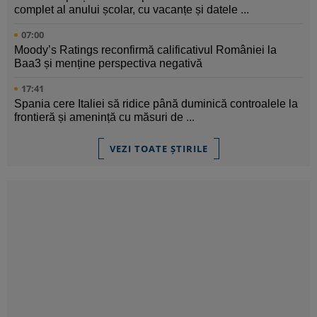
complet al anului școlar, cu vacanțe și datele ...
07:00
Moody’s Ratings reconfirmă calificativul României la
Baa3 și menține perspectiva negativă
17:41
Spania cere Italiei să ridice până duminică controalele la
frontieră și amenință cu măsuri de ...
VEZI TOATE ȘTIRILE