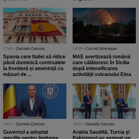
17:41 •
Daniela Oancea
16:55 •
Cornel Ghimeșan
Spania cere Italiei să ridice
MAE avertizează românii
până duminică controalele
care călătoresc în Sicilia
la frontieră și amenință cu
după intensificarea
măsuri de ...
activității vulcanului Etna
16:21 •
Daniela Oancea
16:01 •
Daniela Oancea
Guvernul a adoptat
Arabia Saudită, Turcia şi
regulile pentru limitarea
Pakistanul au semnat un