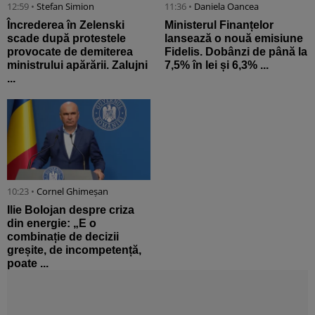
12:59 •
Stefan Simion
11:36 •
Daniela Oancea
Încrederea în Zelenski
Ministerul Finanțelor
scade după protestele
lansează o nouă emisiune
provocate de demiterea
Fidelis. Dobânzi de până la
ministrului apărării. Zalujni
7,5% în lei și 6,3% ...
...
10:23 •
Cornel Ghimeșan
Ilie Bolojan despre criza
din energie: „E o
combinație de decizii
greșite, de incompetență,
poate ...