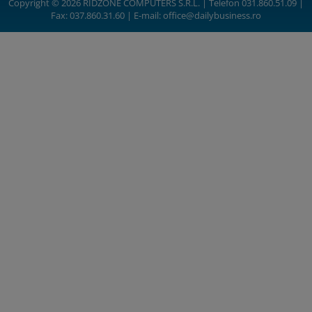
Copyright © 2026 RIDZONE COMPUTERS S.R.L. | Telefon 031.860.51.09 |
Fax: 037.860.31.60 | E-mail:
office@dailybusiness.ro