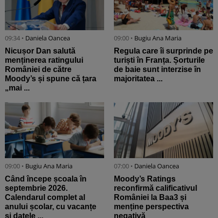
09:34 •
Daniela Oancea
09:00 •
Bugiu ⁠Ana Maria
Nicușor Dan salută
Regula care îi surprinde pe
menținerea ratingului
turiști în Franța. Șorturile
României de către
de baie sunt interzise în
Moody’s și spune că țara
majoritatea ...
„mai ...
09:00 •
Bugiu ⁠Ana Maria
07:00 •
Daniela Oancea
Când începe școala în
Moody’s Ratings
septembrie 2026.
reconfirmă calificativul
Calendarul complet al
României la Baa3 și
anului școlar, cu vacanțe
menține perspectiva
și datele ...
negativă