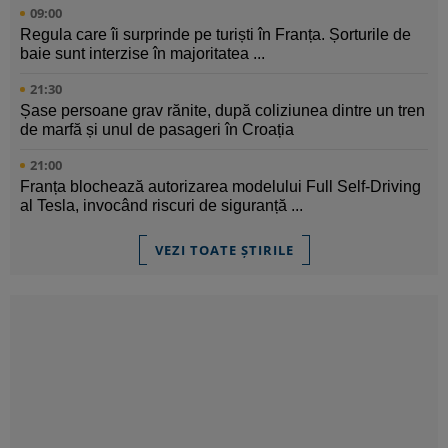
09:00
Regula care îi surprinde pe turiști în Franța. Șorturile de
baie sunt interzise în majoritatea ...
21:30
Șase persoane grav rănite, după coliziunea dintre un tren
de marfă și unul de pasageri în Croația
21:00
Franța blochează autorizarea modelului Full Self-Driving
al Tesla, invocând riscuri de siguranță ...
VEZI TOATE ȘTIRILE