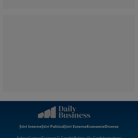
Știri Interne
Știri Politică
Știri Externe
Economie
Diverse
Echipa
Contact
Termeni Si Condiții
Politica De Confidentialitate