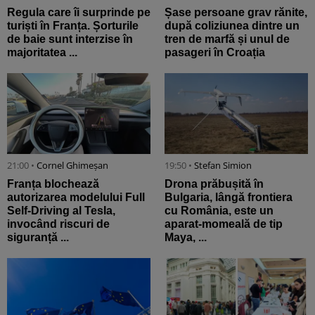
Regula care îi surprinde pe
Șase persoane grav rănite,
turiști în Franța. Șorturile
după coliziunea dintre un
de baie sunt interzise în
tren de marfă și unul de
majoritatea ...
pasageri în Croația
21:00 •
Cornel Ghimeșan
19:50 •
Stefan Simion
Franța blochează
Drona prăbușită în
autorizarea modelului Full
Bulgaria, lângă frontiera
Self-Driving al Tesla,
cu România, este un
invocând riscuri de
aparat-momeală de tip
siguranță ...
Maya, ...