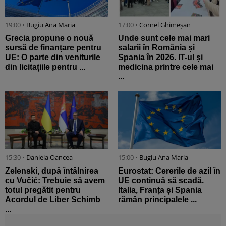
19:00 •
Bugiu ⁠Ana Maria
17:00 •
Cornel Ghimeșan
Grecia propune o nouă
Unde sunt cele mai mari
sursă de finanțare pentru
salarii în România și
UE: O parte din veniturile
Spania în 2026. IT-ul și
din licitațiile pentru ...
medicina printre cele mai
...
15:30 •
Daniela Oancea
15:00 •
Bugiu ⁠Ana Maria
Zelenski, după întâlnirea
Eurostat: Cererile de azil în
cu Vučić: Trebuie să avem
UE continuă să scadă.
totul pregătit pentru
Italia, Franța și Spania
Acordul de Liber Schimb
rămân principalele ...
...