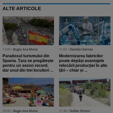
ALTE ARTICOLE
13:00 •
Bugiu ⁠Ana Maria
11:00 •
Daniela Oancea
Paradoxul turismului din
Modernizarea fabricilor
Spania. Țara se pregătește
poate depăși avantajele
pentru un sezon record,
relocării producției în alte
dar unul din trei locuitori ...
țări – chiar și ...
09:00 •
Bugiu ⁠Ana Maria
21:30 •
Stefan Simion