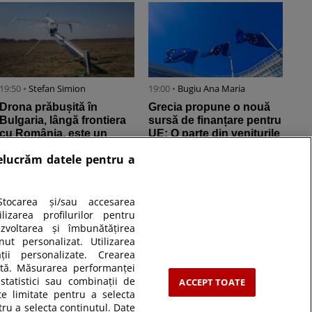
19:50 •
Stefan Simion
19:00 •
Bugiu ⁠Ana Maria
Drona prăbușită în
Grecia propune o nouă
Bulgaria, lângă frontiera
sursă de finanțare pentru
cu România, este un
UE: O parte din veniturile
aparat-momeală de tip
din licitațiile pentru ...
relucrăm datele pentru a
Maya, ...
tocarea și/sau accesarea
izarea profilurilor pentru
ezvoltarea și îmbunătățirea
nut personalizat. Utilizarea
ății personalizate. Crearea
zată. Măsurarea performanței
statistici sau combinații de
ACCEPT TOATE
te limitate pentru a selecta
tru a selecta conținutul. Date