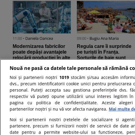
11:00 •
Daniela Oancea
09:00 •
Bugiu ⁠Ana Maria
Modernizarea fabricilor
Regula care îi surprinde
poate depăși avantajele
pe turiști în Franța.
relocării producției în alte
Șorturile de baie sunt
țări – chiar și ...
interzise în majoritatea ...
Nouă ne pasă ca datele tale personale să rămână co
Noi și partenerii noștri
1019
stocăm și/sau accesăm informaț
dvs., precum identificatorii cookie unici pentru prelucrarea 
personal. Puteți accepta sau gestiona preferințele dvs. fă
respectiv vă puteți opune utilizării unui interes legitim 
pagina cu politica de confidențialitate. Aceste alegeri
partenerilor noștri și nu vă vor afecta navigarea.
Mai multe de
17:00 •
Cornel Ghimeșan
15:30 •
Daniela Oancea
Noi si partenerii nostri (retelele de socializare si agenti
Unde sunt cele mai mari
Zelenski, după întâlnirea
partenere, precum si furnizorii nostri de servicii de date a
salarii în România și
cu Vučić: Trebuie să
date pentru a permite website-ului sa functioneze, pen