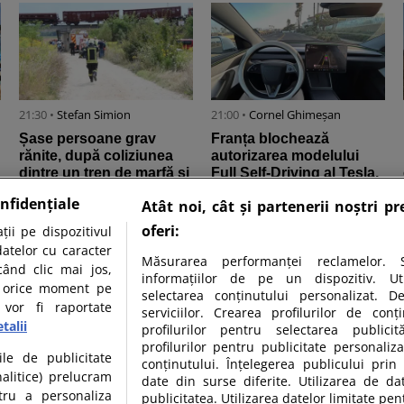
21:30 •
Stefan Simion
21:00 •
Cornel Ghimeșan
Șase persoane grav
Franța blochează
rănite, după coliziunea
autorizarea modelului
dintre un tren de marfă și
Full Self-Driving al Tesla,
unul de pasageri în
invocând riscuri de
nfidențiale
Atât noi, cât și partenerii noștri p
Croația
siguranță ...
oferi:
ii pe dispozitivul
datelor cu caracter
Măsurarea performanței reclamelor. S
când clic mai jos,
informațiilor de pe un dispozitiv. Util
în orice moment pe
selectarea conținutului personalizat. D
 vor fi raportate
serviciilor. Crearea profilurilor de conți
talii
profilurilor pentru selectarea publicit
profilurilor pentru publicitate personali
15:00 •
Bugiu ⁠Ana Maria
13:00 •
Stefan Simion
ile de publicitate
conținutului. Înțelegerea publicului prin 
Eurostat: Cererile de azil
Franța atinge un record
nalitice) prelucram
date din surse diferite. Utilizarea de da
în UE continuă să scadă.
al angajării persoanelor
tru a personaliza
publicitatea. Utilizarea datelor limitate pen