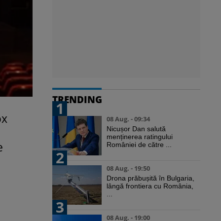
TRENDING
1
ox
08 Aug. - 09:34
Nicușor Dan salută
menținerea ratingului
e
României de către ...
2
08 Aug. - 19:50
Drona prăbușită în Bulgaria,
lângă frontiera cu România,
...
3
08 Aug. - 19:00