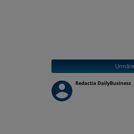
Urmăreș
Redactia DailyBusiness